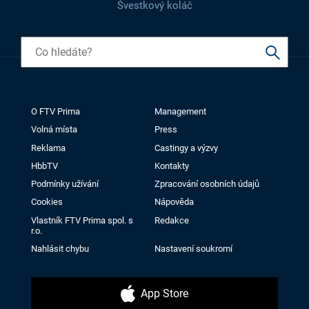
Švestkový koláč
O FTV Prima
Management
Volná místa
Press
Reklama
Castingy a výzvy
HbbTV
Kontakty
Podmínky užívání
Zpracování osobních údajů
Cookies
Nápověda
Vlastník FTV Prima spol. s
Redakce
r.o.
Nahlásit chybu
Nastavení soukromí
App Store