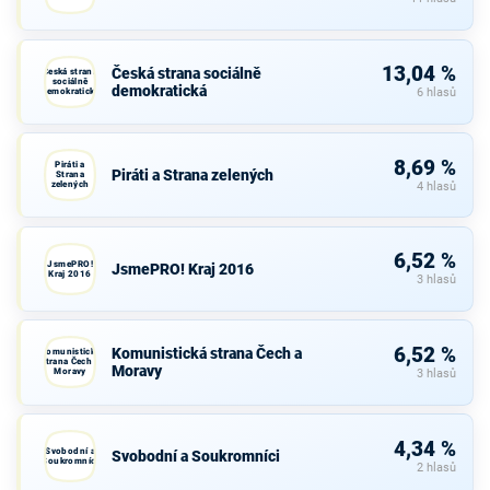
13,04 %
Česká strana sociálně
Česká strana
sociálně
demokratická
demokratická
6 hlasů
8,69 %
Piráti a
Piráti a Strana zelených
Strana
zelených
4 hlasů
6,52 %
JsmePRO!
JsmePRO! Kraj 2016
Kraj 2016
3 hlasů
6,52 %
Komunistická strana Čech a
Komunistická
strana Čech a
Moravy
Moravy
3 hlasů
4,34 %
Svobodní a
Svobodní a Soukromníci
Soukromníci
2 hlasů