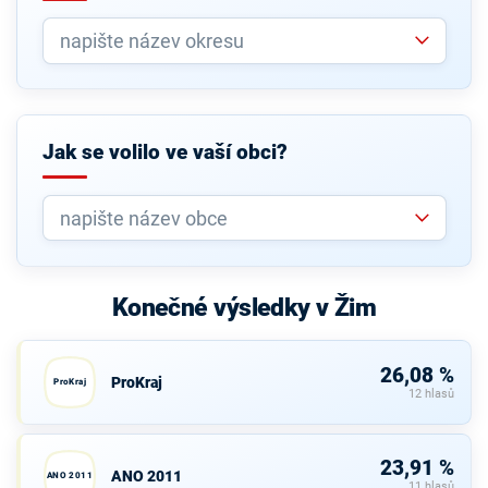
Jak se volilo ve vaší obci?
Konečné výsledky v Žim
26,08 %
ProKraj
ProKraj
12 hlasů
23,91 %
ANO 2011
ANO 2011
11 hlasů