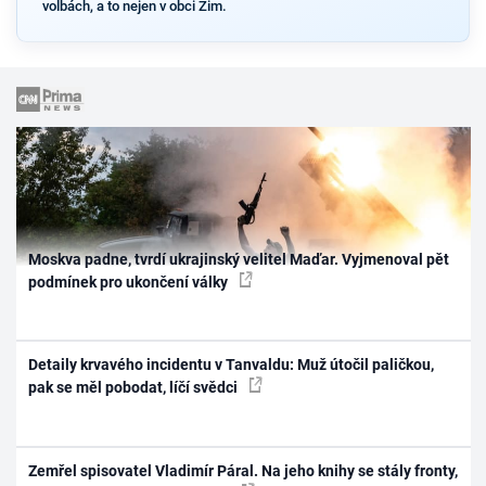
volbách, a to nejen v obci Žim.
Moskva padne, tvrdí ukrajinský velitel Maďar. Vyjmenoval pět
podmínek pro ukončení války
Detaily krvavého incidentu v Tanvaldu: Muž útočil paličkou,
pak se měl pobodat, líčí svědci
Zemřel spisovatel Vladimír Páral. Na jeho knihy se stály fronty,