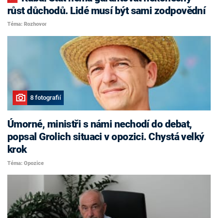
růst důchodů. Lidé musí být sami zodpovědní
Téma: Rozhovor
8 fotografií
Úmorné, ministři s námi nechodí do debat,
popsal Grolich situaci v opozici. Chystá velký
krok
Téma: Opozice