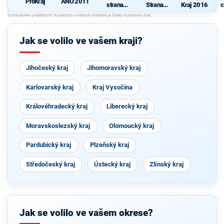
ProKraj
ANO 2011
strana
Strana
Kraj 2016
c
sociálně
zelených
demokrati
cká
Jak se volilo ve vašem kraji?
Jihočeský kraj
Jihomoravský kraj
Karlovarský kraj
Kraj Vysočina
Královéhradecký kraj
Liberecký kraj
Moravskoslezský kraj
Olomoucký kraj
Pardubický kraj
Plzeňský kraj
Středočeský kraj
Ústecký kraj
Zlínský kraj
Jak se volilo ve vašem okrese?