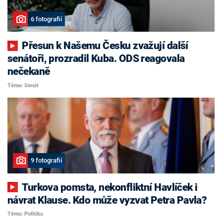
6 fotografií
Přesun k Našemu Česku zvažují další
senátoři, prozradil Kuba. ODS reagovala
nečekaně
Téma: Senát
9 fotografií
Turkova pomsta, nekonfliktní Havlíček i
návrat Klause. Kdo může vyzvat Petra Pavla?
Téma: Politika