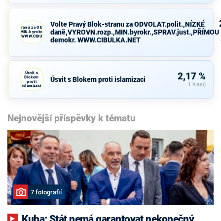
Volte Pravý Blok-stranu za ODVOLAT.polit.,NÍZKÉ
avý Blok-stranu za ODVOLAT.polit.,NÍZKÉ
daně,VYROVN.rozp.,MIN.byrokr.,SPRAV.just.,PŘÍMOU
VN.rozp.,MIN.byrokr.,SPRAV.just.,PŘÍMOU
demokr. WWW.CIBULKA.NET
demokr. WWW.CIBULKA.NET
Úsvit s
2,17 %
Blokem
Úsvit s Blokem proti islamizaci
proti
1 hlasů
islamizaci
Nejnovější příspěvky k tématu
7 fotografií
Kuba: Stát nemá garantovat nekonečný