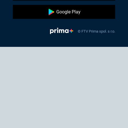
Google Play
© FTV Prima spol. s r.o.