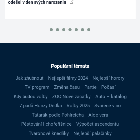
odešel v den svých narozenin
Populární témata
Jak zhubnout
Nejlepší filmy 2024
Nejlepší horory
TV program
Změna času
Partie
Počasí
Kdy budou volby
ZOO Nové začátky
Auto – katalog
7 pádů Honzy Dědka
Volby 2025
Svařené víno
Tatarák podle Pohlreicha
Aloe vera
Pěstování lichořeřišnice
Výpočet ascendentu
Tvarohové knedlíky
Nejlepší palačinky