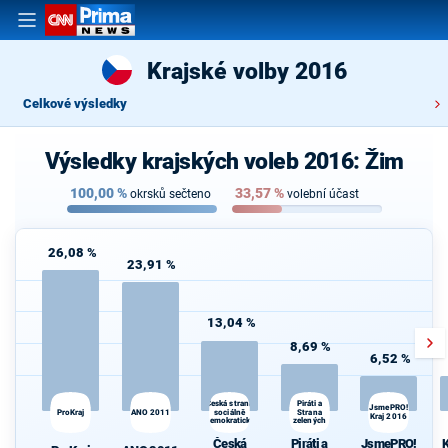
Krajské volby 2016
Celkové výsledky
Výsledky krajských voleb 2016: Žim
100,00
%
33,57
%
okrsků sečteno
volební účast
26,08 %
23,91 %
13,04 %
8,69 %
6,52 %
Piráti a
K
Česká strana
JsmePRO!
ProKraj
ANO 2011
sociálně
Strana
s
Kraj 2016
demokratická
zelených
Česká
Piráti a
JsmePRO!
K