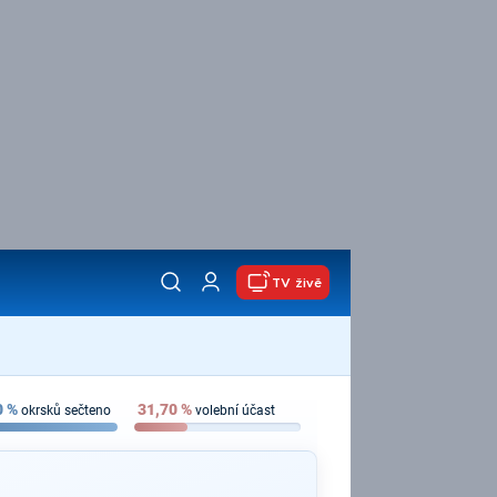
TV živě
0
%
31,70
%
okrsků sečteno
volební účast