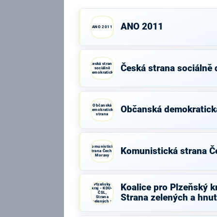
ANO 2011
ANO 2011
Česká strana
Česká strana sociálně
sociálně
demokratická
Občanská
Občanská demokratick
demokratická
strana
Komunistická
Komunistická strana Č
strana Čech a
Moravy
Koalice
pro
Plzeňský
Koalice pro Plzeňský k
kraj - KDU-
ČSL,
Strana zelených a hnut
Strana
zelených a
hnutí
Nestraníci