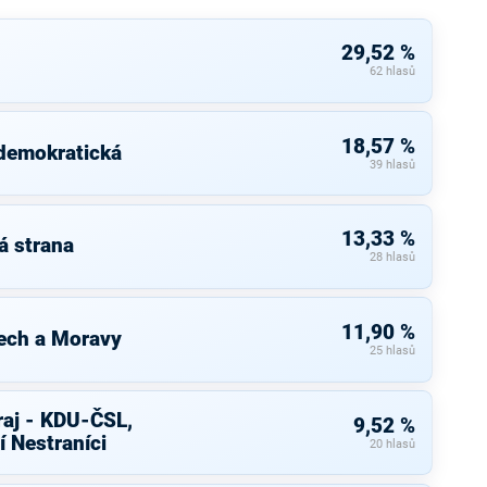
29,52 %
62 hlasů
18,57 %
 demokratická
39 hlasů
13,33 %
á strana
28 hlasů
11,90 %
ech a Moravy
25 hlasů
raj - KDU-ČSL,
9,52 %
í Nestraníci
20 hlasů