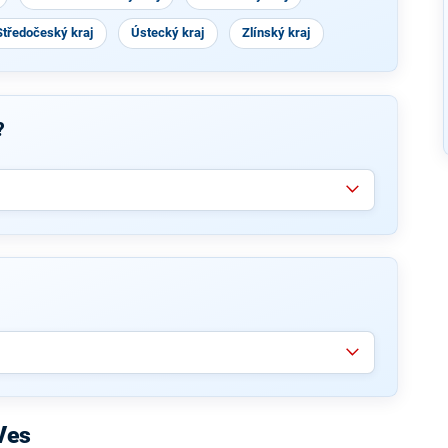
Středočeský kraj
Ústecký kraj
Zlínský kraj
?
Ves