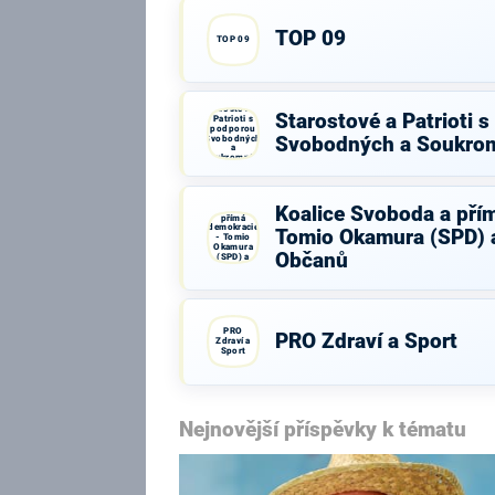
TOP 09
TOP 09
Starostové a
Starostové a Patrioti 
Patrioti s
podporou
Svobodných
Svobodných a Soukro
a
Soukromníků
Koalice
Koalice Svoboda a pří
Svoboda a
přímá
demokracie
Tomio Okamura (SPD) a
- Tomio
Okamura
Občanů
(SPD) a
Strana Práv
Občanů
PRO
PRO Zdraví a Sport
Zdraví a
Sport
Nejnovější příspěvky k tématu