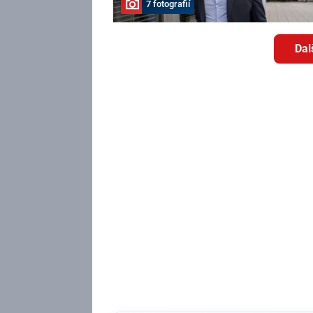
7 fotografií
Dal