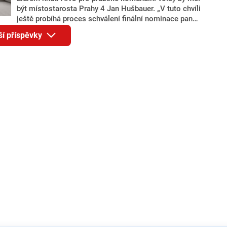
být místostarosta Prahy 4 Jan Hušbauer. „V tuto chvíli
ještě probíhá proces schválení finální nominace pana
Jana Hušbauera Výborem hnutí ANO,“ uvedl pro
ší příspěvky
redakci místopředseda pražského ANO Martin
Benkovič. O Hušbauerovi se spekulovalo jako o
náhradníkovi v čele pražské kandidátky poté, co
rezignoval po sérii nejasností v majetkových
přiznáních a pořizování bytů Ondřej Prokop. Zároveň
ale stále není jasné, kdo bude za ANO kandidovat ve
dvou ze tří pražských obvodů do horní komory
parlamentu. ANO má v Praze dlouhodobě horší
výsledky než ve zbytku republiky.