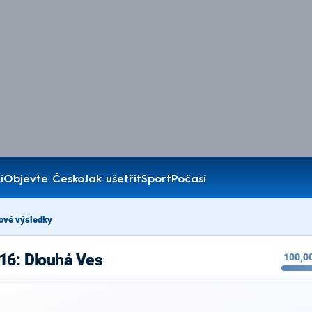
í
Objevte Česko
Jak ušetřit
Sport
Počasí
ové výsledky
16: Dlouhá Ves
100,0