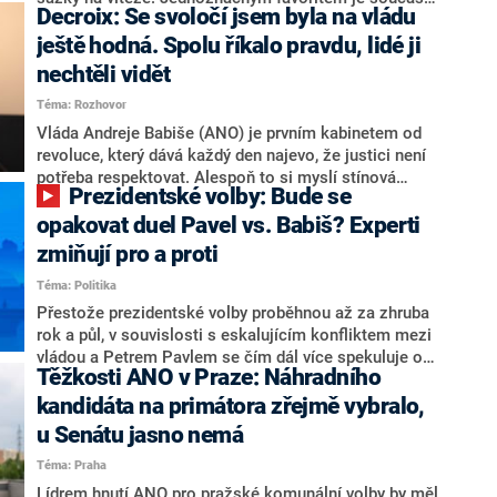
Decroix: Se svoločí jsem byla na vládu
hlava státu Petr Pavel. Daleko za ním pak bookmakeři
zmiňují dva výrazné politiky ANO, tedy premiéra
ještě hodná. Spolu říkalo pravdu, lidé ji
Andreje Babiše a ministra průmyslu Karla Havlíčka.
nechtěli vidět
Oblíbeným tipem samotných sázkařů je poslanec za
Téma: Rozhovor
Motoristy Filip Turek. Politolog Jan Kubáček nicméně
o případné kandidatuře kohokoliv ze zmíněné trojice
Vláda Andreje Babiše (ANO) je prvním kabinetem od
značně pochybuje. Podle něj současná koalice dosud
revoluce, který dává každý den najevo, že justici není
nemá osobu, která by Pavlovi mohla konkurovat.
potřeba respektovat. Alespoň to si myslí stínová
Prezidentské volby: Bude se
ministryně spravedlnosti ODS Eva Decroix. V
rozhovoru pro CNN Prima NEWS si nebrala servítky
opakovat duel Pavel vs. Babiš? Experti
ohledně politického výkonu svého nástupce Jeronýma
zmiňují pro a proti
Tejce (za ANO) či vládní zmocněnkyně pro lidská
Téma: Politika
práva Taťány Malé (ANO). Označením „svoloč“ na
adresu vlády prý byla ještě hodná. Decroix se také
Přestože prezidentské volby proběhnou až za zhruba
vrátila k volební porážce koalice Spolu či promluvila o
rok a půl, v souvislosti s eskalujícím konfliktem mezi
hnutí Naše Česko Martina Kuby.
vládou a Petrem Pavlem se čím dál více spekuluje o
Těžkosti ANO v Praze: Náhradního
tom, koho by do bitvy o Hrad mohla vyslat současná
koalice. Někteří političtí komentátoři znovu vytahují
kandidáta na primátora zřejmě vybralo,
jméno premiéra Andreje Babiše (ANO). Jak moc je
u Senátu jasno nemá
pravděpodobné, že se v prezidentských volbách 2028
Téma: Praha
bude znovu opakovat souboj z roku 2023?
Lídrem hnutí ANO pro pražské komunální volby by měl