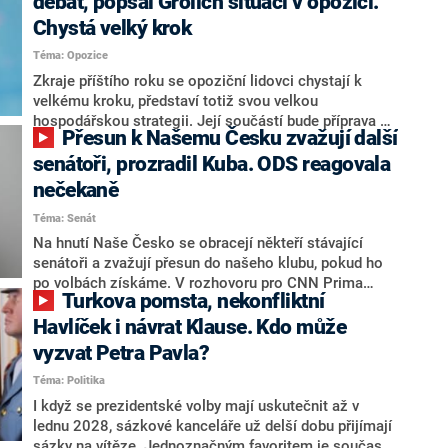
debat, popsal Grolich situaci v opozici.
Chystá velký krok
Téma: Opozice
Zkraje příštího roku se opoziční lidovci chystají k
velkému kroku, představí totiž svou velkou
hospodářskou strategii. Její součástí bude příprava na
Přesun k Našemu Česku zvažují další
stárnutí populace, řekl ve středu na setkání s novináři
nový předseda lidovců Jan Grolich. Ten zároveň v
senátoři, prozradil Kuba. ODS reagovala
senátních volbách kandiduje ve Vyškově. Popsal i
nečekaně
aktivitu opozice, o níž vládní strany nebo političtí
Téma: Senát
komentátoři mluví jako o slabé a v defenzivě. „Je to
úmorná práce upozorňovat na chyby vlády. Ministři s
Na hnutí Naše Česko se obracejí někteří stávající
námi navíc nechodí do debat. Chceme ale ukazovat
senátoři a zvažují přesun do našeho klubu, pokud ho
svoje témata,“ odpověděl Grolich na dotaz CNN Prima
po volbách získáme. V rozhovoru pro CNN Prima
Turkova pomsta, nekonfliktní
NEWS.
NEWS to řekl zakladatel hnutí a jihočeský hejtman
Martin Kuba. Konkrétní nebyl, ale získat by takto mohl
Havlíček i návrat Klause. Kdo může
například senátora Zdeňka Hrabu, který je dnes
vyzvat Petra Pavla?
součástí klubu ODS a TOP 09. Hraba to na dotaz
Téma: Politika
redakce nevyloučil. Předseda klubu senátorů ODS
Zdeněk Nytra redakci řekl, že počítá s odchodem
I když se prezidentské volby mají uskutečnit až v
některých senátorů z klubu a že Naše Česko není
lednu 2028, sázkové kanceláře už delší dobu přijímají
nepřítel, ale soupeř.
sázky na vítěze. Jednoznačným favoritem je současná