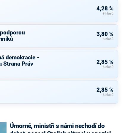
4,28 %
9 hlasů
s podporou
3,80 %
mníků
8 hlasů
má demokracie -
2,85 %
 Strana Práv
6 hlasů
2,85 %
6 hlasů
Úmorné, ministři s námi nechodí do