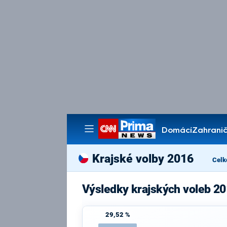
Domácí
Zahranič
Pořady
Krajské volby 2016
Celk
Výsledky krajských voleb 20
29,52 %