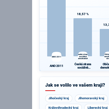
18,57 %
13,
Česká strana
Obč
sociálně
demok
ANO 2011
demokratická
st
Česká strana
Obč
ANO 2011
sociálně
demok
demokratická
st
Jak se volilo ve vašem kraji?
Jihočeský kraj
Jihomoravský kraj
Královéhradecký kraj
Liberecký kraj