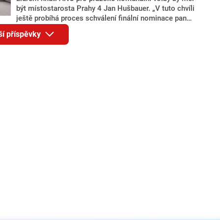
být místostarosta Prahy 4 Jan Hušbauer. „V tuto chvíli
ještě probíhá proces schválení finální nominace pana
Jana Hušbauera Výborem hnutí ANO,“ uvedl pro
ší příspěvky
redakci místopředseda pražského ANO Martin
Benkovič. O Hušbauerovi se spekulovalo jako o
náhradníkovi v čele pražské kandidátky poté, co
rezignoval po sérii nejasností v majetkových
přiznáních a pořizování bytů Ondřej Prokop. Zároveň
ale stále není jasné, kdo bude za ANO kandidovat ve
dvou ze tří pražských obvodů do horní komory
parlamentu. ANO má v Praze dlouhodobě horší
výsledky než ve zbytku republiky.