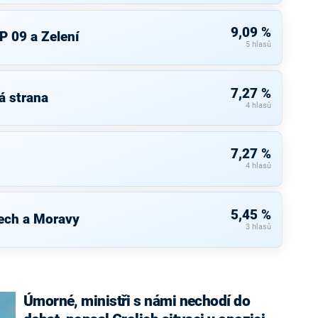
9,09 %
P 09 a Zelení
5 hlasů
7,27 %
á strana
4 hlasů
7,27 %
4 hlasů
5,45 %
ech a Moravy
3 hlasů
Úmorné, ministři s námi nechodí do