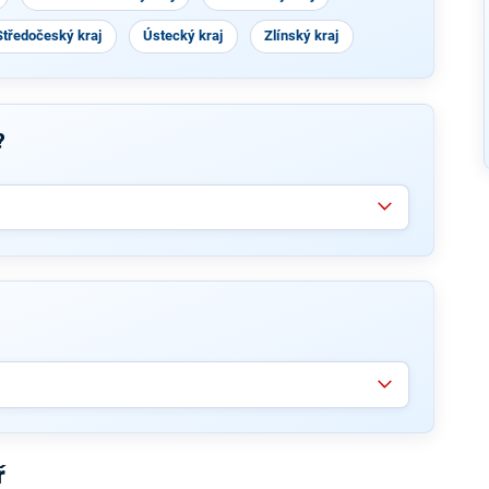
Středočeský kraj
Ústecký kraj
Zlínský kraj
?
ř