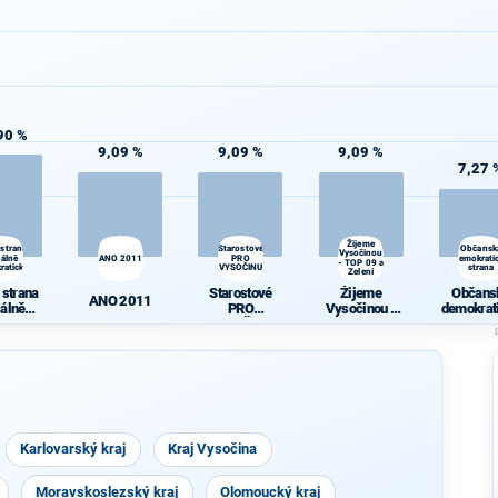
90 %
9,09 %
9,09 %
9,09 %
7,27 
Žijeme
 strana
Starostové
Občansk
Vysočinou
iálně
ANO 2011
PRO
demokrati
- TOP 09 a
ratická
VYSOČINU
strana
Zelení
 strana
Starostové
Žijeme
Občans
ANO 2011
iálně
PRO
Vysočinou -
demokrat
ratická
VYSOČINU
TOP 09 a
stran
Zelení
Karlovarský kraj
Kraj Vysočina
Moravskoslezský kraj
Olomoucký kraj