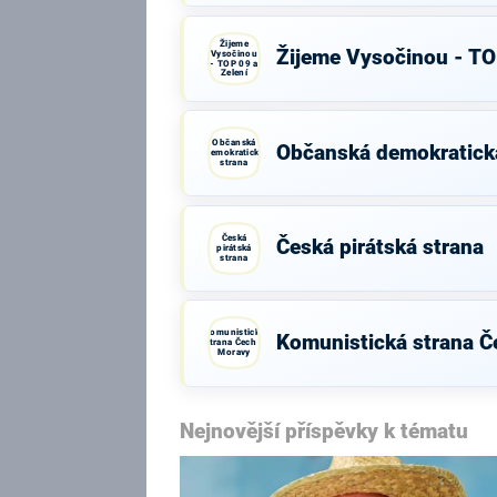
Žijeme
Žijeme Vysočinou - TO
Vysočinou
- TOP 09 a
Zelení
Občanská
Občanská demokratick
demokratická
strana
Česká
Česká pirátská strana
pirátská
strana
Komunistická
Komunistická strana Č
strana Čech a
Moravy
Nejnovější příspěvky k tématu