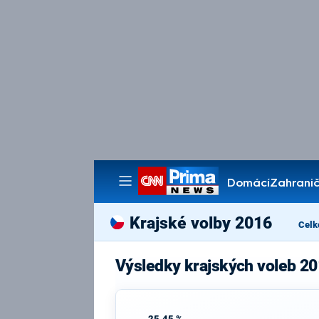
Domácí
Zahranič
Pořady
Krajské volby 2016
Celk
Výsledky krajských voleb 20
25,45 %