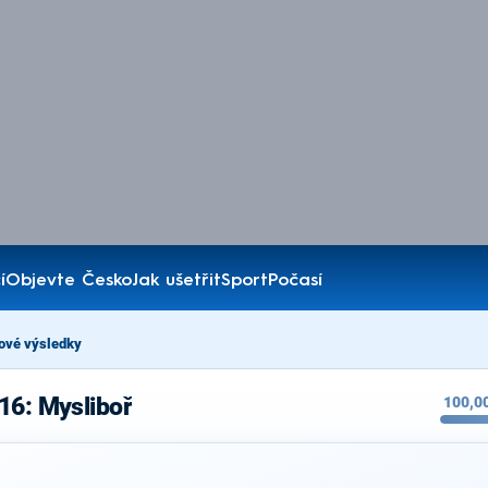
í
Objevte Česko
Jak ušetřit
Sport
Počasí
ové výsledky
16: Mysliboř
100,0