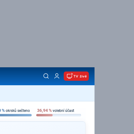
TV živě
0
%
36,94
%
okrsků sečteno
volební účast