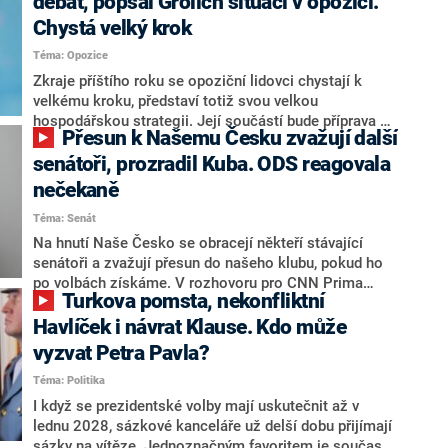
debat, popsal Grolich situaci v opozici.
Chystá velký krok
Téma: Opozice
Zkraje příštího roku se opoziční lidovci chystají k
velkému kroku, představí totiž svou velkou
hospodářskou strategii. Její součástí bude příprava na
Přesun k Našemu Česku zvažují další
stárnutí populace, řekl ve středu na setkání s novináři
nový předseda lidovců Jan Grolich. Ten zároveň v
senátoři, prozradil Kuba. ODS reagovala
senátních volbách kandiduje ve Vyškově. Popsal i
nečekaně
aktivitu opozice, o níž vládní strany nebo političtí
Téma: Senát
komentátoři mluví jako o slabé a v defenzivě. „Je to
úmorná práce upozorňovat na chyby vlády. Ministři s
Na hnutí Naše Česko se obracejí někteří stávající
námi navíc nechodí do debat. Chceme ale ukazovat
senátoři a zvažují přesun do našeho klubu, pokud ho
svoje témata,“ odpověděl Grolich na dotaz CNN Prima
po volbách získáme. V rozhovoru pro CNN Prima
Turkova pomsta, nekonfliktní
NEWS.
NEWS to řekl zakladatel hnutí a jihočeský hejtman
Martin Kuba. Konkrétní nebyl, ale získat by takto mohl
Havlíček i návrat Klause. Kdo může
například senátora Zdeňka Hrabu, který je dnes
vyzvat Petra Pavla?
součástí klubu ODS a TOP 09. Hraba to na dotaz
Téma: Politika
redakce nevyloučil. Předseda klubu senátorů ODS
Zdeněk Nytra redakci řekl, že počítá s odchodem
I když se prezidentské volby mají uskutečnit až v
některých senátorů z klubu a že Naše Česko není
lednu 2028, sázkové kanceláře už delší dobu přijímají
nepřítel, ale soupeř.
sázky na vítěze. Jednoznačným favoritem je současná