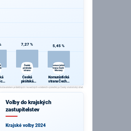
%
7,27 %
5,45 %
á
Česká
Komunistická
cká
pirátská
strana Čech a
strana
Moravy
ká
Česká
Komunistická
ická
pirátská
strana Čech a
a
strana
Moravy
Volby do krajských
zastupitelstev
Krajské volby 2024