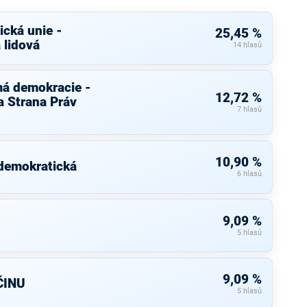
cká unie -
25,45 %
 lidová
14 hlasů
má demokracie -
12,72 %
 Strana Práv
7 hlasů
10,90 %
 demokratická
6 hlasů
9,09 %
5 hlasů
9,09 %
ČINU
5 hlasů