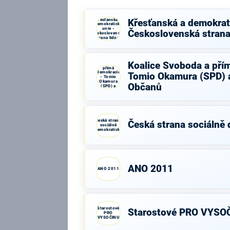
Křesťanská a
Křesťanská a demokrati
demokratická
unie -
Československá strana
Československá
strana lidová
Koalice
Koalice Svoboda a pří
Svoboda a
přímá
demokracie
Tomio Okamura (SPD) a
- Tomio
Okamura
Občanů
(SPD) a
Strana Práv
Občanů
Česká strana
Česká strana sociálně
sociálně
demokratická
ANO 2011
ANO 2011
Starostové
Starostové PRO VYSO
PRO
VYSOČINU