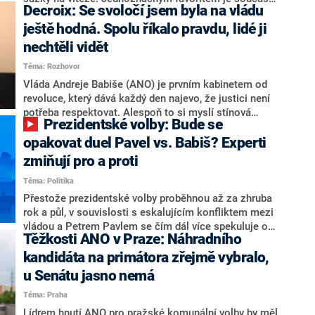
Decroix: Se svoločí jsem byla na vládu
hlava státu Petr Pavel. Daleko za ním pak bookmakeři
zmiňují dva výrazné politiky ANO, tedy premiéra
ještě hodná. Spolu říkalo pravdu, lidé ji
Andreje Babiše a ministra průmyslu Karla Havlíčka.
nechtěli vidět
Oblíbeným tipem samotných sázkařů je poslanec za
Téma: Rozhovor
Motoristy Filip Turek. Politolog Jan Kubáček nicméně
o případné kandidatuře kohokoliv ze zmíněné trojice
Vláda Andreje Babiše (ANO) je prvním kabinetem od
značně pochybuje. Podle něj současná koalice dosud
revoluce, který dává každý den najevo, že justici není
nemá osobu, která by Pavlovi mohla konkurovat.
potřeba respektovat. Alespoň to si myslí stínová
Prezidentské volby: Bude se
ministryně spravedlnosti ODS Eva Decroix. V
rozhovoru pro CNN Prima NEWS si nebrala servítky
opakovat duel Pavel vs. Babiš? Experti
ohledně politického výkonu svého nástupce Jeronýma
zmiňují pro a proti
Tejce (za ANO) či vládní zmocněnkyně pro lidská
Téma: Politika
práva Taťány Malé (ANO). Označením „svoloč“ na
adresu vlády prý byla ještě hodná. Decroix se také
Přestože prezidentské volby proběhnou až za zhruba
vrátila k volební porážce koalice Spolu či promluvila o
rok a půl, v souvislosti s eskalujícím konfliktem mezi
hnutí Naše Česko Martina Kuby.
vládou a Petrem Pavlem se čím dál více spekuluje o
Těžkosti ANO v Praze: Náhradního
tom, koho by do bitvy o Hrad mohla vyslat současná
koalice. Někteří političtí komentátoři znovu vytahují
kandidáta na primátora zřejmě vybralo,
jméno premiéra Andreje Babiše (ANO). Jak moc je
u Senátu jasno nemá
pravděpodobné, že se v prezidentských volbách 2028
Téma: Praha
bude znovu opakovat souboj z roku 2023?
Lídrem hnutí ANO pro pražské komunální volby by měl