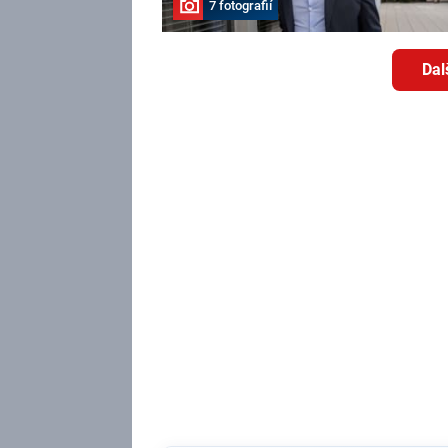
7 fotografií
Dal