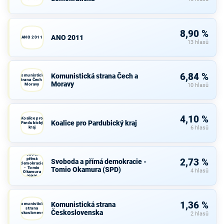
8,90 %
ANO 2011
ANO 2011
13 hlasů
6,84 %
Komunistická strana Čech a
Komunistická
strana Čech a
Moravy
Moravy
10 hlasů
4,10 %
Koalice pro
Koalice pro Pardubický kraj
Pardubický
kraj
6 hlasů
Svoboda a
přímá
2,73 %
Svoboda a přímá demokracie -
demokracie
- Tomio
Tomio Okamura (SPD)
4 hlasů
Okamura
(SPD)
1,36 %
Komunistická strana
Komunistická
strana
Československa
Československa
2 hlasů