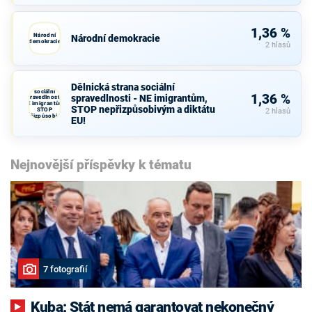
1,36 %
Národní
Národní demokracie
demokracie
2 hlasů
Dělnická strana sociální
Dělnická strana
sociální
1,36 %
spravedlnosti - NE imigrantům,
spravedlnosti -
NE imigrantům,
STOP nepřizpůsobivým a diktátu
STOP
2 hlasů
nepřizpůsobivým
EU!
a diktátu EU!
Nejnovější příspěvky k tématu
7 fotografií
Kuba: Stát nemá garantovat nekonečný