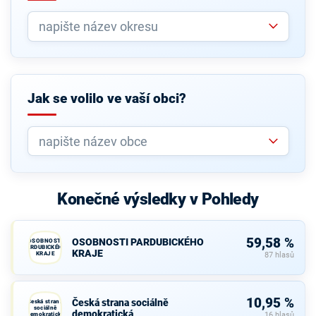
Jak se volilo ve vaší obci?
Konečné výsledky v Pohledy
59,58 %
OSOBNOSTI PARDUBICKÉHO
OSOBNOSTI
PARDUBICKÉHO
KRAJE
KRAJE
87 hlasů
10,95 %
Česká strana sociálně
Česká strana
sociálně
demokratická
demokratická
16 hlasů