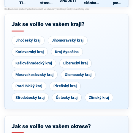
ANO 2011
TI
strana
cká strana
pro
PARDUBIC
sociálně
Čech a
Pardubick
d
KÉHO
demokrati
Moravy
ý kraj
KRAJE
cká
Jak se volilo ve vašem kraji?
Jihočeský kraj
Jihomoravský kraj
Karlovarský kraj
Kraj Vysočina
Královéhradecký kraj
Liberecký kraj
Moravskoslezský kraj
Olomoucký kraj
Pardubický kraj
Plzeňský kraj
Středočeský kraj
Ústecký kraj
Zlínský kraj
Jak se volilo ve vašem okrese?