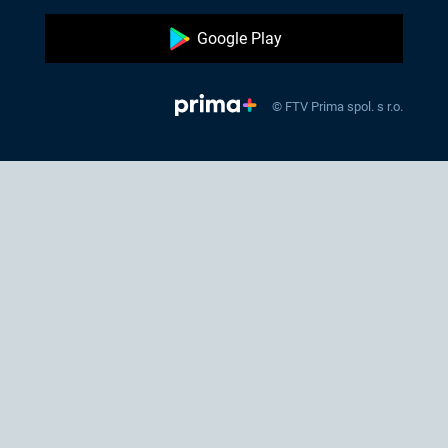
Google Play
© FTV Prima spol. s r.o.