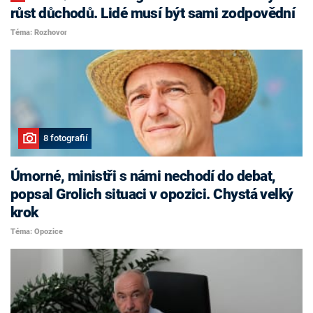
růst důchodů. Lidé musí být sami zodpovědní
Téma: Rozhovor
8 fotografií
Úmorné, ministři s námi nechodí do debat,
popsal Grolich situaci v opozici. Chystá velký
krok
Téma: Opozice