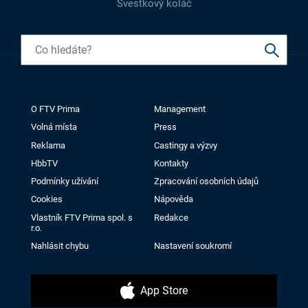
Švestkový koláč
O FTV Prima
Management
Volná místa
Press
Reklama
Castingy a výzvy
HbbTV
Kontakty
Podmínky užívání
Zpracování osobních údajů
Cookies
Nápověda
Vlastník FTV Prima spol. s
Redakce
r.o.
Nahlásit chybu
Nastavení soukromí
App Store