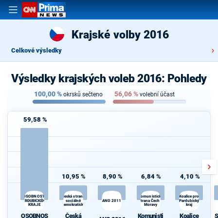
Krajské volby 2016
Celkové výsledky
Výsledky krajských voleb 2016: Pohledy
100,00
%
56,06
%
okrsků sečteno
volební účast
59,58 %
10,95 %
8,90 %
6,84 %
4,10 %
Česká strana
Komunistická
OSOBNOSTI
Koalice pro
PARDUBICKÉHO
sociálně
ANO 2011
strana Čech a
Pardubický
KRAJE
demokratická
Moravy
kraj
OSOBNOS
Česká
Komunisti
Koalice
S