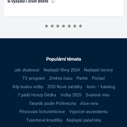
si vyžádal i život dítěte
Populární témata
Jak zhubnout
Nejlepší filmy 2024
Nejlepší horory
TV program
Změna času
Partie
Počasí
Kdy budou volby
ZOO Nové začátky
Auto – katalog
7 pádů Honzy Dědka
Volby 2025
Svařené víno
Tatarák podle Pohlreicha
Aloe vera
Pěstování lichořeřišnice
Výpočet ascendentu
Tvarohové knedlíky
Nejlepší palačinky