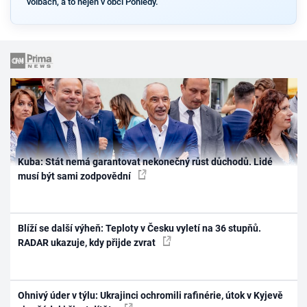
volbách, a to nejen v obci Pohledy.
Kuba: Stát nemá garantovat nekonečný růst důchodů. Lidé
musí být sami zodpovědní
Blíží se další výheň: Teploty v Česku vyletí na 36 stupňů.
RADAR ukazuje, kdy přijde zvrat
Ohnivý úder v týlu: Ukrajinci ochromili rafinérie, útok v Kyjevě