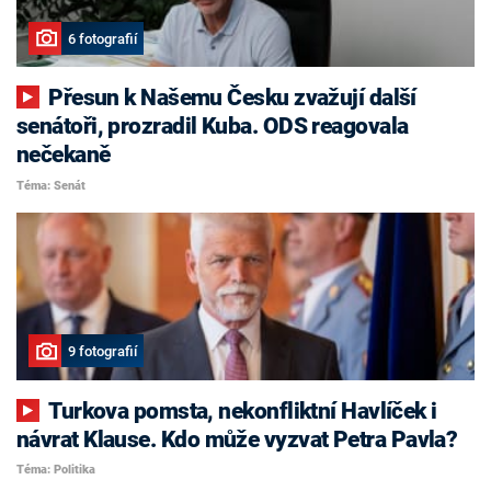
6 fotografií
Přesun k Našemu Česku zvažují další
senátoři, prozradil Kuba. ODS reagovala
nečekaně
Téma: Senát
9 fotografií
Turkova pomsta, nekonfliktní Havlíček i
návrat Klause. Kdo může vyzvat Petra Pavla?
Téma: Politika