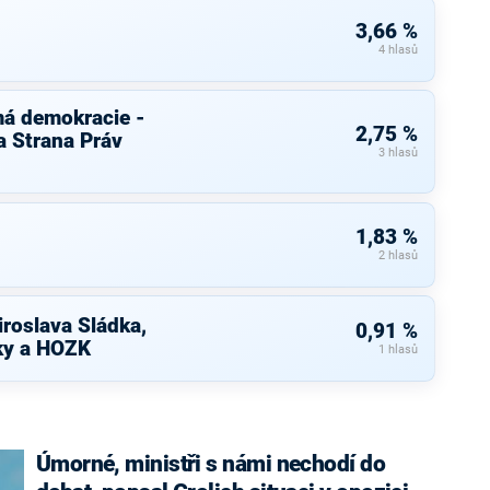
3,66 %
4 hlasů
má demokracie -
2,75 %
 Strana Práv
3 hlasů
1,83 %
2 hlasů
roslava Sládka,
0,91 %
iky a HOZK
1 hlasů
Úmorné, ministři s námi nechodí do