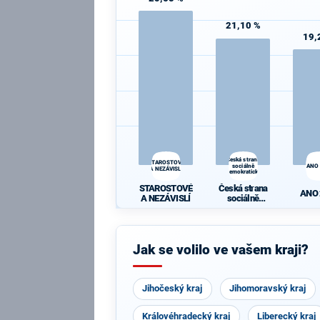
21,10 %
19,
Česká strana
STAROSTOVÉ
sociálně
ANO
A NEZÁVISLÍ
demokratická
STAROSTOVÉ
Česká strana
ANO
A NEZÁVISLÍ
sociálně
demokratická
Jak se volilo ve vašem kraji?
Jihočeský kraj
Jihomoravský kraj
Královéhradecký kraj
Liberecký kraj