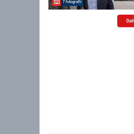
7 fotografií
Dal