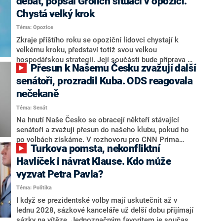
debat, popsal Grolich situaci v opozici.
Chystá velký krok
Téma: Opozice
Zkraje příštího roku se opoziční lidovci chystají k
velkému kroku, představí totiž svou velkou
hospodářskou strategii. Její součástí bude příprava na
Přesun k Našemu Česku zvažují další
stárnutí populace, řekl ve středu na setkání s novináři
nový předseda lidovců Jan Grolich. Ten zároveň v
senátoři, prozradil Kuba. ODS reagovala
senátních volbách kandiduje ve Vyškově. Popsal i
nečekaně
aktivitu opozice, o níž vládní strany nebo političtí
Téma: Senát
komentátoři mluví jako o slabé a v defenzivě. „Je to
úmorná práce upozorňovat na chyby vlády. Ministři s
Na hnutí Naše Česko se obracejí někteří stávající
námi navíc nechodí do debat. Chceme ale ukazovat
senátoři a zvažují přesun do našeho klubu, pokud ho
svoje témata,“ odpověděl Grolich na dotaz CNN Prima
po volbách získáme. V rozhovoru pro CNN Prima
Turkova pomsta, nekonfliktní
NEWS.
NEWS to řekl zakladatel hnutí a jihočeský hejtman
Martin Kuba. Konkrétní nebyl, ale získat by takto mohl
Havlíček i návrat Klause. Kdo může
například senátora Zdeňka Hrabu, který je dnes
vyzvat Petra Pavla?
součástí klubu ODS a TOP 09. Hraba to na dotaz
Téma: Politika
redakce nevyloučil. Předseda klubu senátorů ODS
Zdeněk Nytra redakci řekl, že počítá s odchodem
I když se prezidentské volby mají uskutečnit až v
některých senátorů z klubu a že Naše Česko není
lednu 2028, sázkové kanceláře už delší dobu přijímají
nepřítel, ale soupeř.
sázky na vítěze. Jednoznačným favoritem je současná