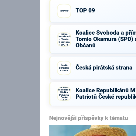
TOP 09
TOP 09
Koalice
Koalice Svoboda a pří
Svoboda a
přímá
demokracie
Tomio Okamura (SPD) a
- Tomio
Okamura
Občanů
(SPD) a
Strana Práv
Občanů
Česká
Česká pirátská strana
pirátská
strana
Koalice
Republikánů
Koalice Republikánů Mi
Miroslava
Sládka,
Patriotů
Patriotů České republ
České
republiky a
HOZK
Nejnovější příspěvky k tématu