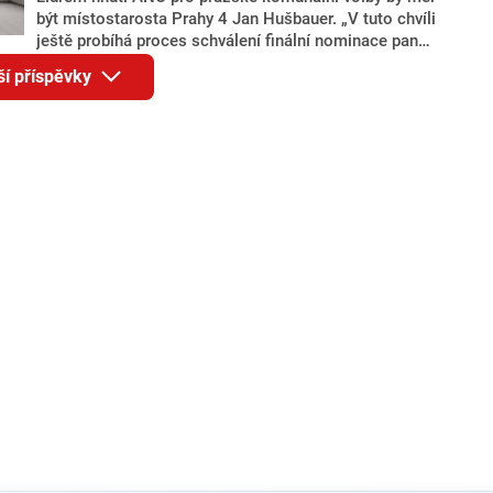
být místostarosta Prahy 4 Jan Hušbauer. „V tuto chvíli
ještě probíhá proces schválení finální nominace pana
Jana Hušbauera Výborem hnutí ANO,“ uvedl pro
ší příspěvky
redakci místopředseda pražského ANO Martin
Benkovič. O Hušbauerovi se spekulovalo jako o
náhradníkovi v čele pražské kandidátky poté, co
rezignoval po sérii nejasností v majetkových
přiznáních a pořizování bytů Ondřej Prokop. Zároveň
ale stále není jasné, kdo bude za ANO kandidovat ve
dvou ze tří pražských obvodů do horní komory
parlamentu. ANO má v Praze dlouhodobě horší
výsledky než ve zbytku republiky.