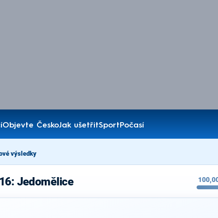
í
Objevte Česko
Jak ušetřit
Sport
Počasí
ové výsledky
016: Jedomělice
100,0