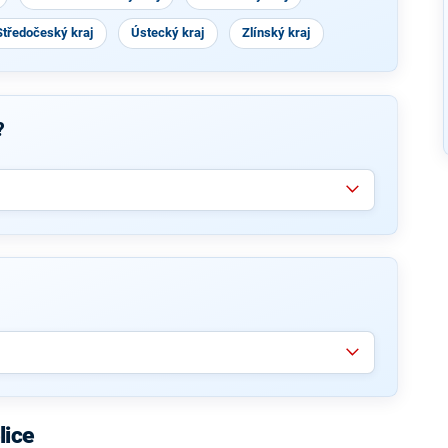
Středočeský kraj
Ústecký kraj
Zlínský kraj
?
lice