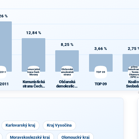
26 %
12,84 %
8,25 %
3,66 %
2,75 
Koalice
Svoboda
přímá
Komunistická
Občanská
demokrac
 2011
strana Čech a
demokratická
TOP 09
- Tomio
Moravy
strana
Okamur
(SPD) a
Strana Pr
Komunistická
Občanská
Koalic
Občanů
 2011
TOP 09
strana Čech a
demokratická
Svoboda
Moravy
strana
přímá
demokrac
Tomi
Okamu
(SPD) a S
Práv Obč
Karlovarský kraj
Kraj Vysočina
Moravskoslezský kraj
Olomoucký kraj