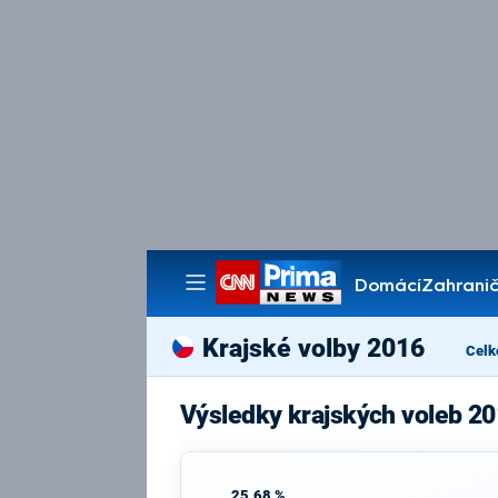
Domácí
Zahranič
Pořady
Krajské volby 2016
Celk
Výsledky krajských voleb 2
25,68 %