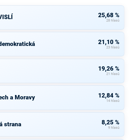
25,68 %
ISLÍ
28 hlasů
21,10 %
 demokratická
23 hlasů
19,26 %
21 hlasů
12,84 %
ech a Moravy
14 hlasů
8,25 %
á strana
9 hlasů