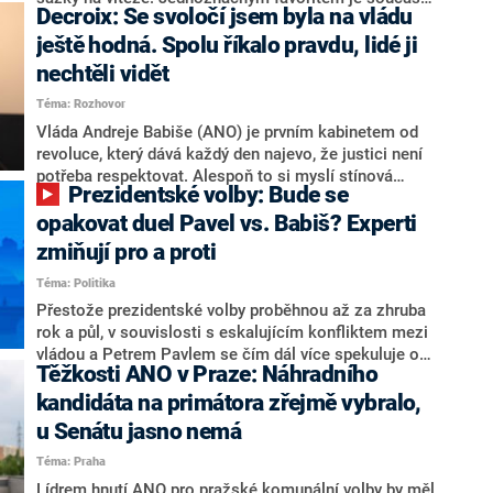
Decroix: Se svoločí jsem byla na vládu
hlava státu Petr Pavel. Daleko za ním pak bookmakeři
zmiňují dva výrazné politiky ANO, tedy premiéra
ještě hodná. Spolu říkalo pravdu, lidé ji
Andreje Babiše a ministra průmyslu Karla Havlíčka.
nechtěli vidět
Oblíbeným tipem samotných sázkařů je poslanec za
Téma: Rozhovor
Motoristy Filip Turek. Politolog Jan Kubáček nicméně
o případné kandidatuře kohokoliv ze zmíněné trojice
Vláda Andreje Babiše (ANO) je prvním kabinetem od
značně pochybuje. Podle něj současná koalice dosud
revoluce, který dává každý den najevo, že justici není
nemá osobu, která by Pavlovi mohla konkurovat.
potřeba respektovat. Alespoň to si myslí stínová
Prezidentské volby: Bude se
ministryně spravedlnosti ODS Eva Decroix. V
rozhovoru pro CNN Prima NEWS si nebrala servítky
opakovat duel Pavel vs. Babiš? Experti
ohledně politického výkonu svého nástupce Jeronýma
zmiňují pro a proti
Tejce (za ANO) či vládní zmocněnkyně pro lidská
Téma: Politika
práva Taťány Malé (ANO). Označením „svoloč“ na
adresu vlády prý byla ještě hodná. Decroix se také
Přestože prezidentské volby proběhnou až za zhruba
vrátila k volební porážce koalice Spolu či promluvila o
rok a půl, v souvislosti s eskalujícím konfliktem mezi
hnutí Naše Česko Martina Kuby.
vládou a Petrem Pavlem se čím dál více spekuluje o
Těžkosti ANO v Praze: Náhradního
tom, koho by do bitvy o Hrad mohla vyslat současná
koalice. Někteří političtí komentátoři znovu vytahují
kandidáta na primátora zřejmě vybralo,
jméno premiéra Andreje Babiše (ANO). Jak moc je
u Senátu jasno nemá
pravděpodobné, že se v prezidentských volbách 2028
Téma: Praha
bude znovu opakovat souboj z roku 2023?
Lídrem hnutí ANO pro pražské komunální volby by měl