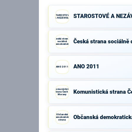
STAROSTOVÉ A NEZÁV
STAROSTOVÉ
A NEZÁVISLÍ
Česká strana
Česká strana sociálně
sociálně
demokratická
ANO 2011
ANO 2011
Komunistická
Komunistická strana Č
strana Čech a
Moravy
Občanská
Občanská demokratick
demokratická
strana