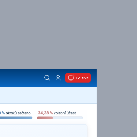
TV živě
0
%
34,38
%
okrsků sečteno
volební účast