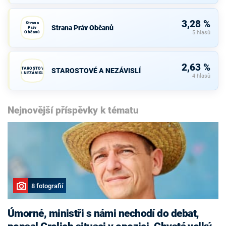
3,28 %
Strana
Strana Práv Občanů
Práv
Občanů
5 hlasů
2,63 %
STAROSTOVÉ
STAROSTOVÉ A NEZÁVISLÍ
A NEZÁVISLÍ
4 hlasů
Nejnovější příspěvky k tématu
8 fotografií
Úmorné, ministři s námi nechodí do debat,