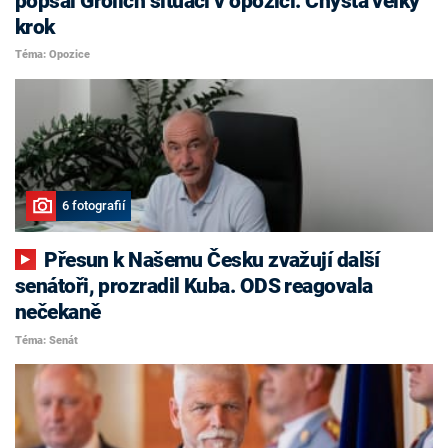
popsal Grolich situaci v opozici. Chystá velký
krok
Téma: Opozice
6 fotografií
Přesun k Našemu Česku zvažují další
senátoři, prozradil Kuba. ODS reagovala
nečekaně
Téma: Senát