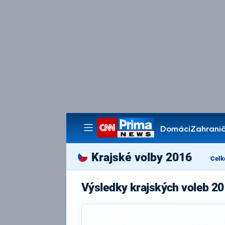
Domácí
Zahranič
Pořady
Krajské volby 2016
Celk
Výsledky krajských voleb 20