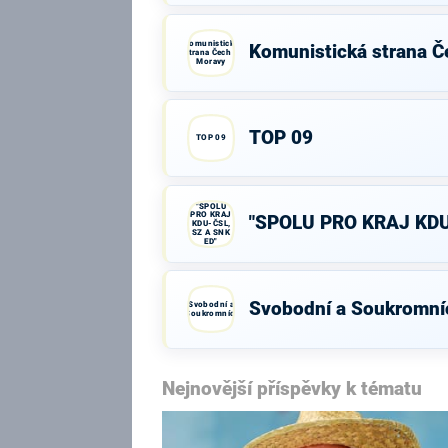
Komunistická
Komunistická strana Č
strana Čech a
Moravy
TOP 09
TOP 09
"SPOLU
PRO KRAJ
"SPOLU PRO KRAJ KDU
KDU-ČSL,
SZ A SNK
ED"
Svobodní a Soukromní
Svobodní a
Soukromníci
Nejnovější příspěvky k tématu