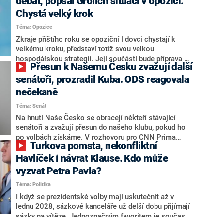
debat, popsal Grolich situaci v opozici.
Chystá velký krok
Téma: Opozice
Zkraje příštího roku se opoziční lidovci chystají k
velkému kroku, představí totiž svou velkou
hospodářskou strategii. Její součástí bude příprava na
Přesun k Našemu Česku zvažují další
stárnutí populace, řekl ve středu na setkání s novináři
nový předseda lidovců Jan Grolich. Ten zároveň v
senátoři, prozradil Kuba. ODS reagovala
senátních volbách kandiduje ve Vyškově. Popsal i
nečekaně
aktivitu opozice, o níž vládní strany nebo političtí
Téma: Senát
komentátoři mluví jako o slabé a v defenzivě. „Je to
úmorná práce upozorňovat na chyby vlády. Ministři s
Na hnutí Naše Česko se obracejí někteří stávající
námi navíc nechodí do debat. Chceme ale ukazovat
senátoři a zvažují přesun do našeho klubu, pokud ho
svoje témata,“ odpověděl Grolich na dotaz CNN Prima
po volbách získáme. V rozhovoru pro CNN Prima
Turkova pomsta, nekonfliktní
NEWS.
NEWS to řekl zakladatel hnutí a jihočeský hejtman
Martin Kuba. Konkrétní nebyl, ale získat by takto mohl
Havlíček i návrat Klause. Kdo může
například senátora Zdeňka Hrabu, který je dnes
vyzvat Petra Pavla?
součástí klubu ODS a TOP 09. Hraba to na dotaz
Téma: Politika
redakce nevyloučil. Předseda klubu senátorů ODS
Zdeněk Nytra redakci řekl, že počítá s odchodem
I když se prezidentské volby mají uskutečnit až v
některých senátorů z klubu a že Naše Česko není
lednu 2028, sázkové kanceláře už delší dobu přijímají
nepřítel, ale soupeř.
sázky na vítěze. Jednoznačným favoritem je současná