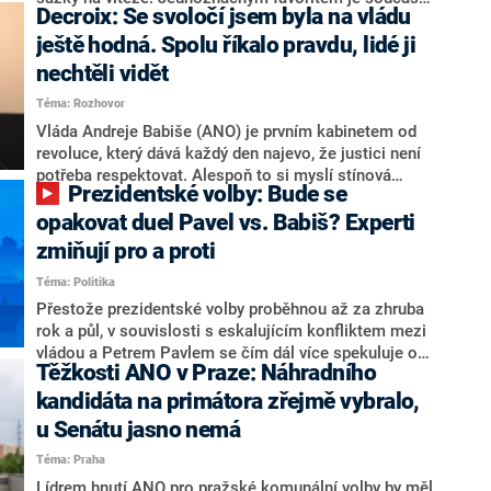
Decroix: Se svoločí jsem byla na vládu
hlava státu Petr Pavel. Daleko za ním pak bookmakeři
zmiňují dva výrazné politiky ANO, tedy premiéra
ještě hodná. Spolu říkalo pravdu, lidé ji
Andreje Babiše a ministra průmyslu Karla Havlíčka.
nechtěli vidět
Oblíbeným tipem samotných sázkařů je poslanec za
Téma: Rozhovor
Motoristy Filip Turek. Politolog Jan Kubáček nicméně
o případné kandidatuře kohokoliv ze zmíněné trojice
Vláda Andreje Babiše (ANO) je prvním kabinetem od
značně pochybuje. Podle něj současná koalice dosud
revoluce, který dává každý den najevo, že justici není
nemá osobu, která by Pavlovi mohla konkurovat.
potřeba respektovat. Alespoň to si myslí stínová
Prezidentské volby: Bude se
ministryně spravedlnosti ODS Eva Decroix. V
rozhovoru pro CNN Prima NEWS si nebrala servítky
opakovat duel Pavel vs. Babiš? Experti
ohledně politického výkonu svého nástupce Jeronýma
zmiňují pro a proti
Tejce (za ANO) či vládní zmocněnkyně pro lidská
Téma: Politika
práva Taťány Malé (ANO). Označením „svoloč“ na
adresu vlády prý byla ještě hodná. Decroix se také
Přestože prezidentské volby proběhnou až za zhruba
vrátila k volební porážce koalice Spolu či promluvila o
rok a půl, v souvislosti s eskalujícím konfliktem mezi
hnutí Naše Česko Martina Kuby.
vládou a Petrem Pavlem se čím dál více spekuluje o
Těžkosti ANO v Praze: Náhradního
tom, koho by do bitvy o Hrad mohla vyslat současná
koalice. Někteří političtí komentátoři znovu vytahují
kandidáta na primátora zřejmě vybralo,
jméno premiéra Andreje Babiše (ANO). Jak moc je
u Senátu jasno nemá
pravděpodobné, že se v prezidentských volbách 2028
Téma: Praha
bude znovu opakovat souboj z roku 2023?
Lídrem hnutí ANO pro pražské komunální volby by měl