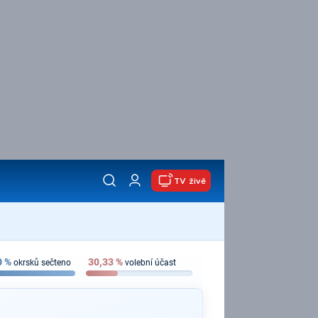
TV živě
0
%
30,33
%
okrsků sečteno
volební účast