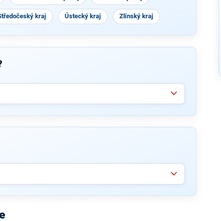
Středočeský kraj
Ústecký kraj
Zlínský kraj
?
e