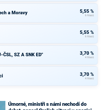
5,55 %
ech a Moravy
6 hlasů
5,55 %
6 hlasů
3,70 %
-ČSL, SZ A SNK ED"
4 hlasů
3,70 %
ci
4 hlasů
Úmorné, ministři s námi nechodí do