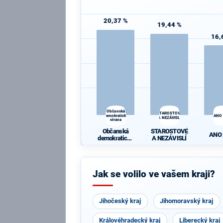
20,37 %
19,44 %
16,
Občanská
STAROSTOVÉ
demokratická
ANO
A NEZÁVISLÍ
strana
Občanská
STAROSTOVÉ
ANO
demokratická
A NEZÁVISLÍ
strana
Jak se volilo ve vašem kraji?
Jihočeský kraj
Jihomoravský kraj
Královéhradecký kraj
Liberecký kraj