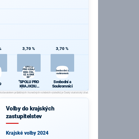
%
3,70 %
3,70 %
"SPOLU
PRO KRAJ
Svobodní a
KDU-ČSL,
Soukromníci
SZ A SNK
ED"
"SPOLU PRO
Svobodní a
9
KRAJ KDU-
Soukromníci
ČSL, SZ A
SNK ED"
Volby do krajských
zastupitelstev
Krajské volby 2024