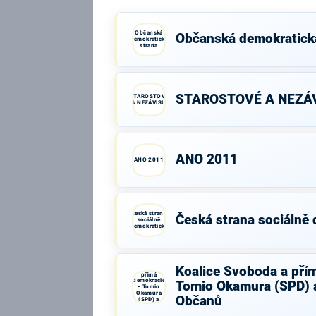
Občanská
Občanská demokratick
demokratická
strana
STAROSTOVÉ A NEZÁV
STAROSTOVÉ
A NEZÁVISLÍ
ANO 2011
ANO 2011
Česká strana
Česká strana sociálně
sociálně
demokratická
Koalice
Koalice Svoboda a pří
Svoboda a
přímá
demokracie
Tomio Okamura (SPD) a
- Tomio
Okamura
Občanů
(SPD) a
Strana Práv
Občanů