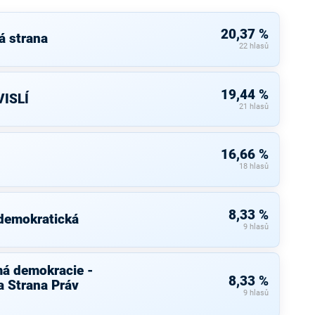
20,37 %
á strana
22 hlasů
19,44 %
ISLÍ
21 hlasů
16,66 %
18 hlasů
8,33 %
 demokratická
9 hlasů
má demokracie -
8,33 %
 Strana Práv
9 hlasů