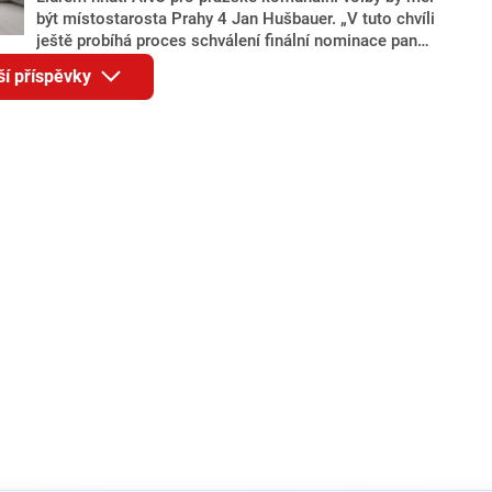
být místostarosta Prahy 4 Jan Hušbauer. „V tuto chvíli
ještě probíhá proces schválení finální nominace pana
Jana Hušbauera Výborem hnutí ANO,“ uvedl pro
ší příspěvky
redakci místopředseda pražského ANO Martin
Benkovič. O Hušbauerovi se spekulovalo jako o
náhradníkovi v čele pražské kandidátky poté, co
rezignoval po sérii nejasností v majetkových
přiznáních a pořizování bytů Ondřej Prokop. Zároveň
ale stále není jasné, kdo bude za ANO kandidovat ve
dvou ze tří pražských obvodů do horní komory
parlamentu. ANO má v Praze dlouhodobě horší
výsledky než ve zbytku republiky.