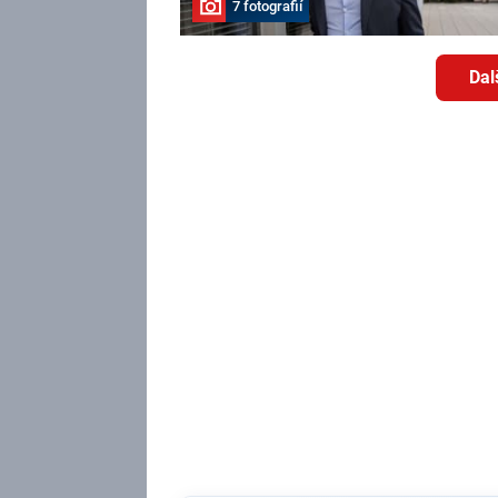
7 fotografií
Dal