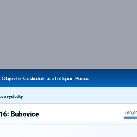
í
Objevte Česko
Jak ušetřit
Sport
Počasí
ové výsledky
16: Bubovice
100,0