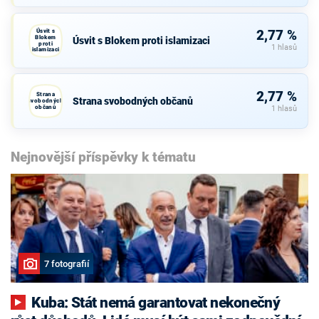
Úsvit s
2,77 %
Blokem
Úsvit s Blokem proti islamizaci
proti
1 hlasů
islamizaci
2,77 %
Strana
Strana svobodných občanů
svobodných
občanů
1 hlasů
Nejnovější příspěvky k tématu
7 fotografií
Kuba: Stát nemá garantovat nekonečný