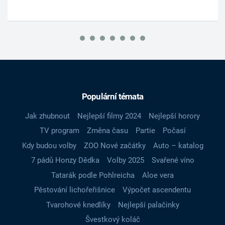
Populární témata
Jak zhubnout
Nejlepší filmy 2024
Nejlepší horory
TV program
Změna času
Partie
Počasí
Kdy budou volby
ZOO Nové začátky
Auto – katalog
7 pádů Honzy Dědka
Volby 2025
Svařené víno
Tatarák podle Pohlreicha
Aloe vera
Pěstování lichořeřišnice
Výpočet ascendentu
Tvarohové knedlíky
Nejlepší palačinky
Švestkový koláč