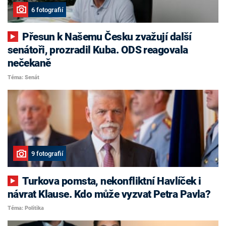
6 fotografií
Přesun k Našemu Česku zvažují další
senátoři, prozradil Kuba. ODS reagovala
nečekaně
Téma: Senát
9 fotografií
Turkova pomsta, nekonfliktní Havlíček i
návrat Klause. Kdo může vyzvat Petra Pavla?
Téma: Politika