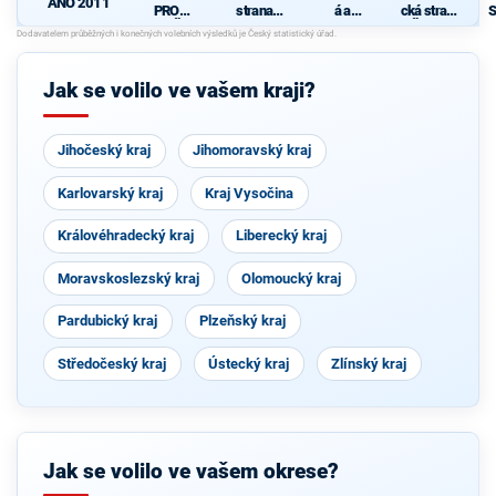
ANO 2011
PRO
strana
á a
cká strana
S
VYSOČIN
sociálně
demokrati
Čech a
U
demokrati
cká unie -
Moravy
d
cká
Českoslov
enská
Jak se volilo ve vašem kraji?
strana
lidová
Jihočeský kraj
Jihomoravský kraj
Karlovarský kraj
Kraj Vysočina
Královéhradecký kraj
Liberecký kraj
Moravskoslezský kraj
Olomoucký kraj
Pardubický kraj
Plzeňský kraj
Středočeský kraj
Ústecký kraj
Zlínský kraj
Jak se volilo ve vašem okrese?