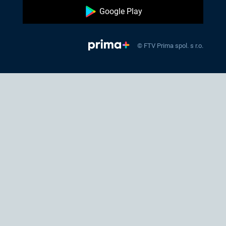
Google Play
© FTV Prima spol. s r.o.