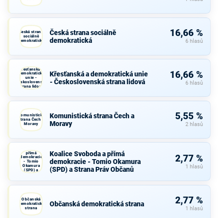
16,66 %
Česká strana sociálně
Česká strana
sociálně
demokratická
demokratická
6 hlasů
Křesťanská a
16,66 %
Křesťanská a demokratická unie
demokratická
unie -
- Československá strana lidová
Československá
6 hlasů
strana lidová
5,55 %
Komunistická strana Čech a
Komunistická
strana Čech a
Moravy
Moravy
2 hlasů
Koalice
Svoboda a
Koalice Svoboda a přímá
přímá
2,77 %
demokracie
demokracie - Tomio Okamura
- Tomio
Okamura
1 hlasů
(SPD) a Strana Práv Občanů
(SPD) a
Strana Práv
Občanů
2,77 %
Občanská
Občanská demokratická strana
demokratická
strana
1 hlasů