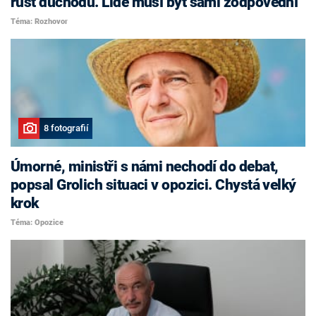
růst důchodů. Lidé musí být sami zodpovědní
Téma: Rozhovor
8 fotografií
Úmorné, ministři s námi nechodí do debat,
popsal Grolich situaci v opozici. Chystá velký
krok
Téma: Opozice