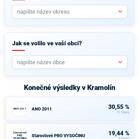
Jak se volilo ve vaší obci?
Konečné výsledky v Kramolín
30,55 %
ANO 2011
ANO 2011
11 hlasů
19,44 %
Starostové
Starostové PRO VYSOČINU
PRO
VYSOČINU
7 hlasů