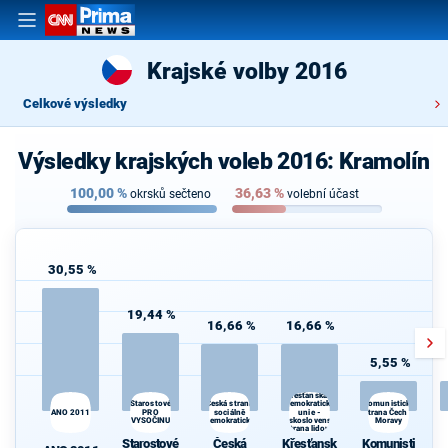
Krajské volby 2016
Celkové výsledky
Výsledky krajských voleb 2016: Kramolín
100,00
%
36,63
%
okrsků sečteno
volební účast
30,55 %
19,44 %
16,66 %
16,66 %
5,55 %
Křesťanská a
Starostové
demokratická
Česká strana
Komunistická
ANO 2011
PRO
sociálně
unie -
strana Čech a
VYSOČINU
demokratická
Československá
Moravy
strana lidová
Starostové
Česká
Křesťansk
Komunisti