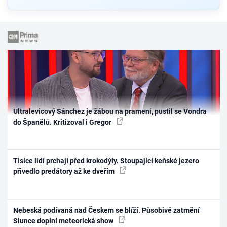
Ultralevicový Sánchez je žábou na prameni, pustil se Vondra
do Španělů. Kritizoval i Gregor
Tisíce lidí prchají před krokodýly. Stoupající keňské jezero
přivedlo predátory až ke dveřím
Nebeská podívaná nad Českem se blíží. Působivé zatmění
Slunce doplní meteorická show