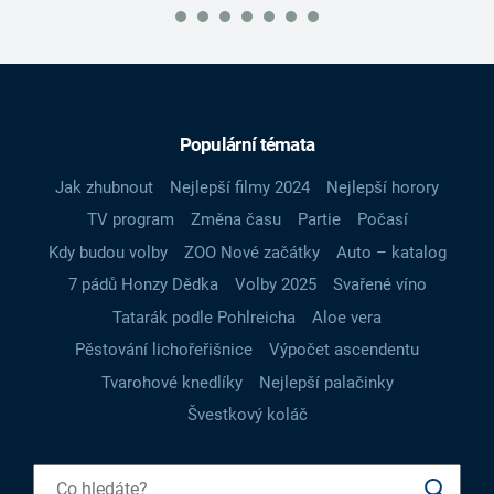
Populární témata
Jak zhubnout
Nejlepší filmy 2024
Nejlepší horory
TV program
Změna času
Partie
Počasí
Kdy budou volby
ZOO Nové začátky
Auto – katalog
7 pádů Honzy Dědka
Volby 2025
Svařené víno
Tatarák podle Pohlreicha
Aloe vera
Pěstování lichořeřišnice
Výpočet ascendentu
Tvarohové knedlíky
Nejlepší palačinky
Švestkový koláč