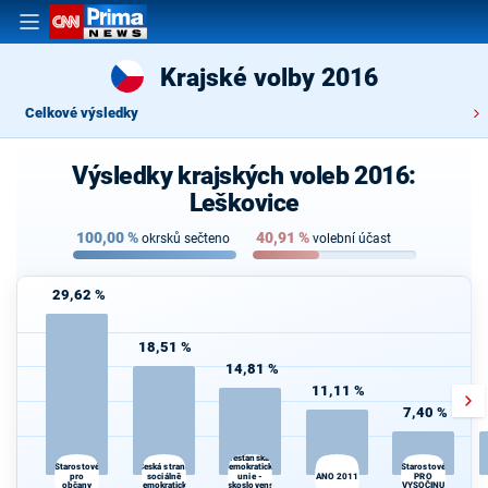
Krajské volby 2016
Celkové výsledky
Výsledky krajských voleb 2016:
Leškovice
100,00
%
40,91
%
okrsků sečteno
volební účast
29,62 %
18,51 %
14,81 %
11,11 %
7,40 %
Křesťanská a
Česká strana
Starostové
demokratická
Starostové
pro
sociálně
unie -
ANO 2011
PRO
občany
demokratická
Československá
VYSOČINU