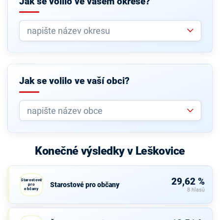
Jak se volilo ve vašem okrese?
Jak se volilo ve vaší obci?
Konečné výsledky v Leškovice
29,62 %
Starostové
Starostové pro občany
pro
občany
8 hlasů