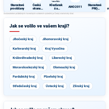
strana lidová
Starostové
Česká
Křesťansk
Starostové
ANO 2011
pro občany
strana
á a
PRO
s
sociálně
demokrati
VYSOČIN
demokrati
cká unie -
U
cká
Českoslov
enská
Jak se volilo ve vašem kraji?
strana
lidová
Jihočeský kraj
Jihomoravský kraj
Karlovarský kraj
Kraj Vysočina
Královéhradecký kraj
Liberecký kraj
Moravskoslezský kraj
Olomoucký kraj
Pardubický kraj
Plzeňský kraj
Středočeský kraj
Ústecký kraj
Zlínský kraj