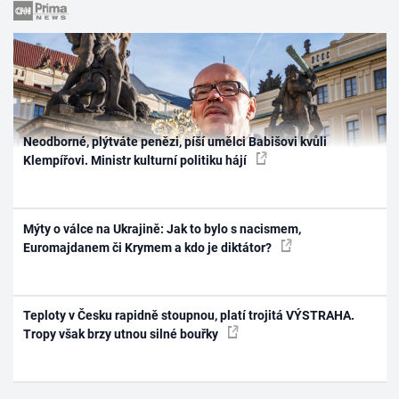
Neodborné, plýtváte penězi, píší umělci Babišovi kvůli
Klempířovi. Ministr kulturní politiku hájí
Mýty o válce na Ukrajině: Jak to bylo s nacismem,
Euromajdanem či Krymem a kdo je diktátor?
Teploty v Česku rapidně stoupnou, platí trojitá VÝSTRAHA.
Tropy však brzy utnou silné bouřky