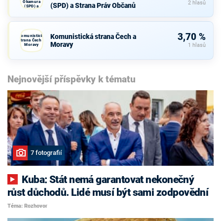
Okamura
2 hlasů
(SPD) a Strana Práv Občanů
(SPD) a
Strana Práv
Občanů
3,70 %
Komunistická strana Čech a
Komunistická
strana Čech a
Moravy
Moravy
1 hlasů
Nejnovější příspěvky k tématu
7 fotografií
Kuba: Stát nemá garantovat nekonečný
růst důchodů. Lidé musí být sami zodpovědní
Téma: Rozhovor