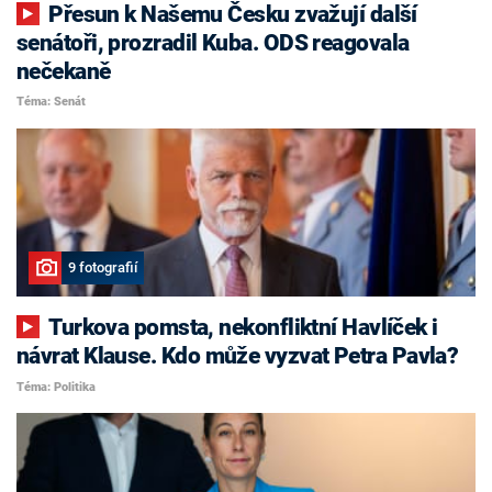
Přesun k Našemu Česku zvažují další
senátoři, prozradil Kuba. ODS reagovala
nečekaně
Téma: Senát
9 fotografií
Turkova pomsta, nekonfliktní Havlíček i
návrat Klause. Kdo může vyzvat Petra Pavla?
Téma: Politika