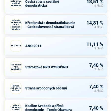
18,51 %
Česká strana sociálně
Česká strana
sociálně
demokratická
demokratická
5 hlasů
Křesťanská a
14,81 %
Křesťanská a demokratická unie
demokratická
unie -
- Československá strana lidová
Československá
4 hlasů
strana lidová
11,11 %
ANO 2011
ANO 2011
3 hlasů
7,40 %
Starostové
Starostové PRO VYSOČINU
PRO
VYSOČINU
2 hlasů
7,40 %
Strana
Strana svobodných občanů
svobodných
občanů
2 hlasů
Koalice
Svoboda a
Koalice Svoboda a přímá
přímá
7,40 %
demokracie
demokracie - Tomio Okamura
- Tomio