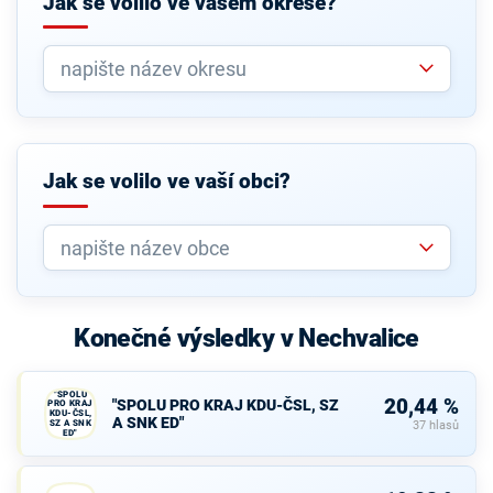
Jak se volilo ve vašem okrese?
Jak se volilo ve vaší obci?
Konečné výsledky v Nechvalice
"SPOLU
20,44 %
"SPOLU PRO KRAJ KDU-ČSL, SZ
PRO KRAJ
KDU-ČSL,
A SNK ED"
SZ A SNK
37 hlasů
ED"