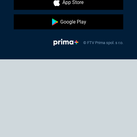
App Store
Google Play
© FTV Prima spol. s r.o.