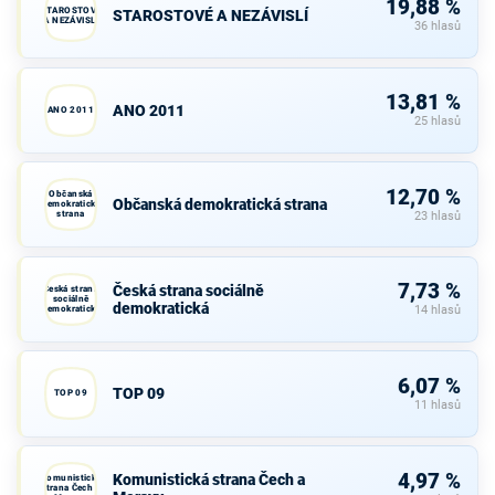
19,88 %
STAROSTOVÉ
STAROSTOVÉ A NEZÁVISLÍ
A NEZÁVISLÍ
36 hlasů
13,81 %
ANO 2011
ANO 2011
25 hlasů
12,70 %
Občanská
Občanská demokratická strana
demokratická
strana
23 hlasů
7,73 %
Česká strana sociálně
Česká strana
sociálně
demokratická
demokratická
14 hlasů
6,07 %
TOP 09
TOP 09
11 hlasů
4,97 %
Komunistická strana Čech a
Komunistická
strana Čech a