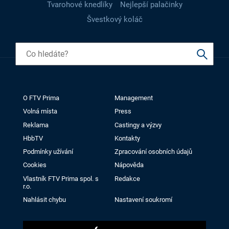
Tvarohové knedlíky
Nejlepší palačinky
Švestkový koláč
O FTV Prima
Management
Volná místa
Press
Reklama
Castingy a výzvy
HbbTV
Kontakty
Podmínky užívání
Zpracování osobních údajů
Cookies
Nápověda
Vlastník FTV Prima spol. s
Redakce
r.o.
Nahlásit chybu
Nastavení soukromí