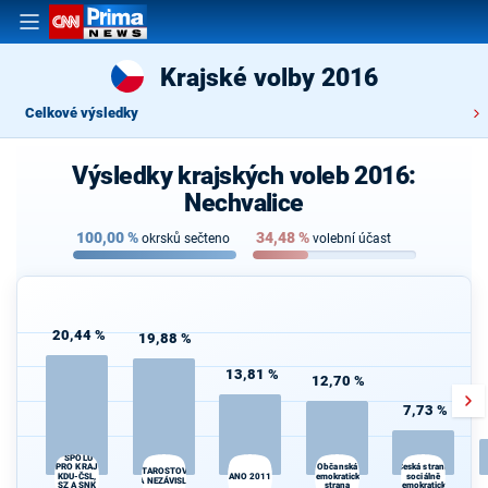
Krajské volby 2016
Celkové výsledky
Výsledky krajských voleb 2016:
Nechvalice
100,00
%
34,48
%
okrsků sečteno
volební účast
20,44 %
19,88 %
13,81 %
12,70 %
7,73 %
"SPOLU
Občanská
PRO KRAJ
Česká strana
STAROSTOVÉ
KDU-ČSL,
ANO 2011
demokratická
sociálně
A NEZÁVISLÍ
SZ A SNK
strana
demokratická