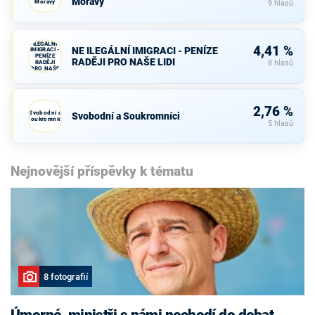
Moravy
Moravy
9 hlasů
NE
ILEGÁLNÍ
4,41 %
NE ILEGÁLNÍ IMIGRACI - PENÍZE
IMIGRACI -
PENÍZE
RADĚJI PRO NAŠE LIDI
RADĚJI
8 hlasů
PRO NAŠE
LIDI
2,76 %
Svobodní a
Svobodní a Soukromníci
Soukromníci
5 hlasů
Nejnovější příspěvky k tématu
8 fotografií
Úmorné, ministři s námi nechodí do debat,