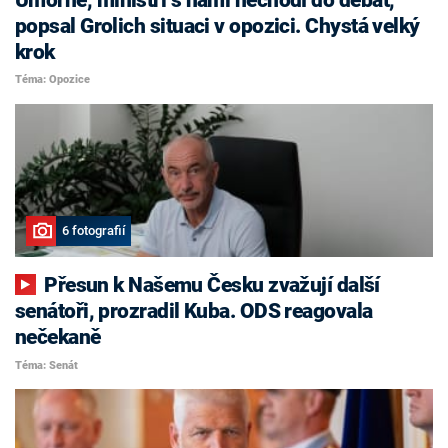
popsal Grolich situaci v opozici. Chystá velký
krok
Téma: Opozice
6 fotografií
Přesun k Našemu Česku zvažují další
senátoři, prozradil Kuba. ODS reagovala
nečekaně
Téma: Senát