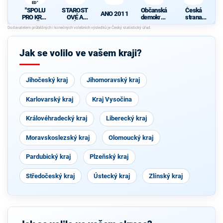
ED"
"SPOLU
STAROST
Občanská
Česká
ANO 2011
PRO KRAJ
OVÉ A
demokrati
strana
KDU-ČSL,
NEZÁVISL
cká strana
sociálně
SZ A SNK
Í
demokrati
ED"
cká
Jak se volilo ve vašem kraji?
Jihočeský kraj
Jihomoravský kraj
Karlovarský kraj
Kraj Vysočina
Královéhradecký kraj
Liberecký kraj
Moravskoslezský kraj
Olomoucký kraj
Pardubický kraj
Plzeňský kraj
Středočeský kraj
Ústecký kraj
Zlínský kraj