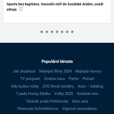
Sparta bez kapitána. Haraslín míří do Saúdské Arábie, uvádí
zdroje
Populární témata
Jak zhubnout
Nejlepší filmy 2024
Nejlepší horory
TV program
Změna času
Partie
Počasí
Kdy budou volby
ZOO Nové začátky
Auto – katalog
7 pádů Honzy Dědka
Volby 2025
Svařené víno
Tatarák podle Pohlreicha
Aloe vera
Pěstování lichořeřišnice
Výpočet ascendentu