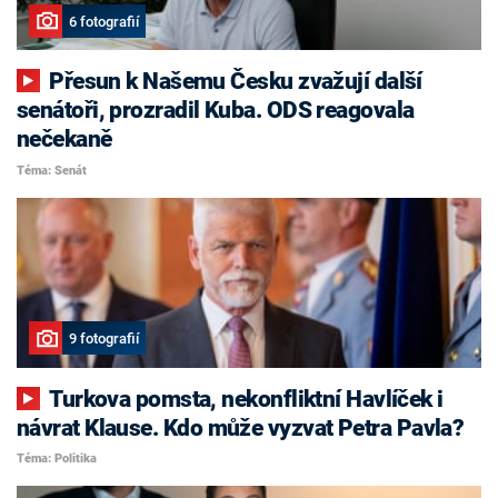
6 fotografií
Přesun k Našemu Česku zvažují další
senátoři, prozradil Kuba. ODS reagovala
nečekaně
Téma: Senát
9 fotografií
Turkova pomsta, nekonfliktní Havlíček i
návrat Klause. Kdo může vyzvat Petra Pavla?
Téma: Politika