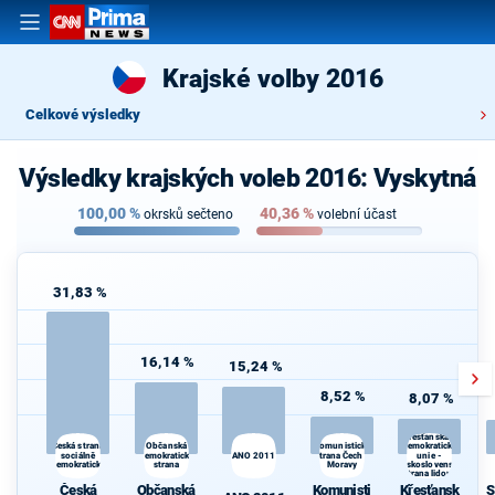
Krajské volby 2016
Celkové výsledky
Výsledky krajských voleb 2016: Vyskytná
100,00
%
40,36
%
okrsků sečteno
volební účast
31,83 %
16,14 %
15,24 %
8,52 %
8,07 %
Křesťanská a
Občanská
Komunistická
Česká strana
demokratická
sociálně
demokratická
ANO 2011
strana Čech a
unie -
demokratická
strana
Moravy
Československá
strana lidová
Česká
Občanská
Komunisti
Křesťansk
S