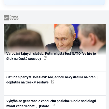
Varování tajných služeb: Putin chystá test NATO. Ve hře je i
útok na české sousedy
Ostuda Sparty v Boleslavi: Ani jednou nevystřelila na bránu,
doplatila na třesk v sestavě
Vyhýbá se generace Z vedoucím pozicím? Podle sociologů
mladí kariéru obětují jistotě