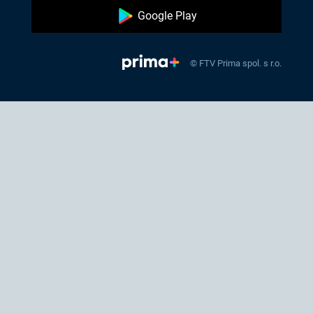
Google Play
© FTV Prima spol. s r.o.