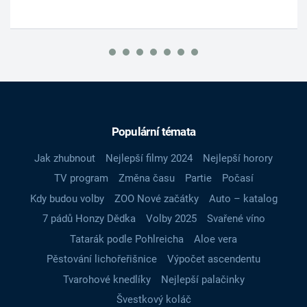
Populární témata
Jak zhubnout
Nejlepší filmy 2024
Nejlepší horory
TV program
Změna času
Partie
Počasí
Kdy budou volby
ZOO Nové začátky
Auto – katalog
7 pádů Honzy Dědka
Volby 2025
Svařené víno
Tatarák podle Pohlreicha
Aloe vera
Pěstování lichořeřišnice
Výpočet ascendentu
Tvarohové knedlíky
Nejlepší palačinky
Švestkový koláč