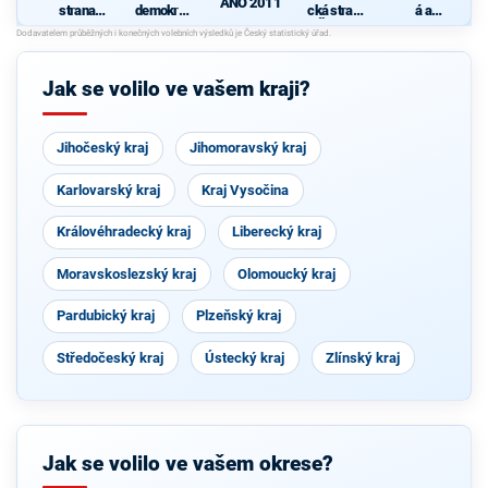
ANO 2011
strana
demokrati
cká strana
á a
sociálně
cká strana
Čech a
demokrati
demokrati
Moravy
cká unie -
cká
Českoslov
enská
Jak se volilo ve vašem kraji?
strana
lidová
Jihočeský kraj
Jihomoravský kraj
Karlovarský kraj
Kraj Vysočina
Královéhradecký kraj
Liberecký kraj
Moravskoslezský kraj
Olomoucký kraj
Pardubický kraj
Plzeňský kraj
Středočeský kraj
Ústecký kraj
Zlínský kraj
Jak se volilo ve vašem okrese?