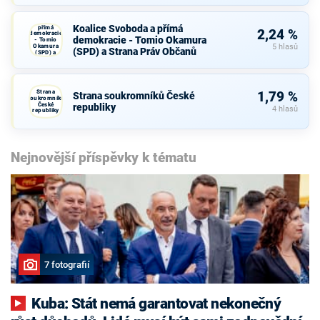
Koalice
Svoboda a
Koalice Svoboda a přímá
přímá
2,24 %
demokracie
demokracie - Tomio Okamura
- Tomio
Okamura
5 hlasů
(SPD) a Strana Práv Občanů
(SPD) a
Strana Práv
Občanů
Strana
1,79 %
Strana soukromníků České
soukromníků
České
republiky
4 hlasů
republiky
Nejnovější příspěvky k tématu
7 fotografií
Kuba: Stát nemá garantovat nekonečný