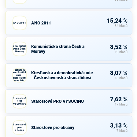
15,24 %
ANO 2011
ANO 2011
34 hlasů
8,52 %
Komunistická strana Čech a
Komunistická
strana Čech a
Moravy
Moravy
19 hlasů
Křesťanská a
8,07 %
Křesťanská a demokratická unie
demokratická
unie -
- Československá strana lidová
Československá
18 hlasů
strana lidová
7,62 %
Starostové
Starostové PRO VYSOČINU
PRO
VYSOČINU
17 hlasů
3,13 %
Starostové
Starostové pro občany
pro
občany
7 hlasů