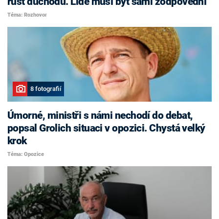
růst důchodů. Lidé musí být sami zodpovědní
Téma: Rozhovor
8 fotografií
Úmorné, ministři s námi nechodí do debat,
popsal Grolich situaci v opozici. Chystá velký
krok
Téma: Opozice