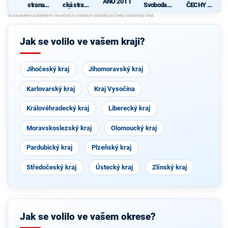
ANO 2011
strana
cká strana
Svoboda a
ČECHY -
sociálně
Čech a
přímá
Starostové
demokrati
Moravy
demokraci
, HOPB a
cká
e - Tomio
TOP 09
Okamura
Jak se volilo ve vašem kraji?
(SPD) a
Strana
Práv
Občanů
Jihočeský kraj
Jihomoravský kraj
Karlovarský kraj
Kraj Vysočina
Královéhradecký kraj
Liberecký kraj
Moravskoslezský kraj
Olomoucký kraj
Pardubický kraj
Plzeňský kraj
Středočeský kraj
Ústecký kraj
Zlínský kraj
Jak se volilo ve vašem okrese?