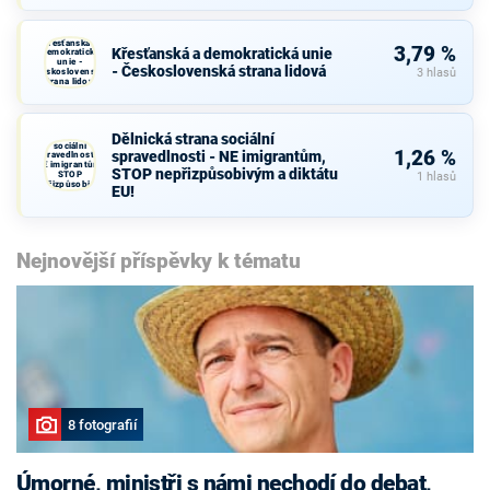
Křesťanská a
3,79 %
Křesťanská a demokratická unie
demokratická
unie -
- Československá strana lidová
Československá
3 hlasů
strana lidová
Dělnická strana sociální
Dělnická strana
sociální
1,26 %
spravedlnosti - NE imigrantům,
spravedlnosti -
NE imigrantům,
STOP nepřizpůsobivým a diktátu
STOP
1 hlasů
nepřizpůsobivým
EU!
a diktátu EU!
Nejnovější příspěvky k tématu
8 fotografií
Úmorné, ministři s námi nechodí do debat,