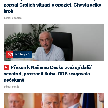
popsal Grolich situaci v opozici. Chystá velký
krok
Téma: Opozice
6 fotografií
Přesun k Našemu Česku zvažují další
senátoři, prozradil Kuba. ODS reagovala
nečekaně
Téma: Senát