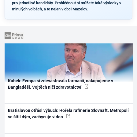
pro jednotlivé kandidáty. Prohlédnout si můžete také výsledky v
minulých volbách, a to nejen v obci Mazelov.
Kubek: Evropa si zdevastovala farmacii, nakupujeme v
Bangladéši. Vojtěch ničí zdravotnictví
Bratislavou otřásl výbuch: Hořela rafinerie Slovnaft. Metropolí
se šířil dým, zachycuje video