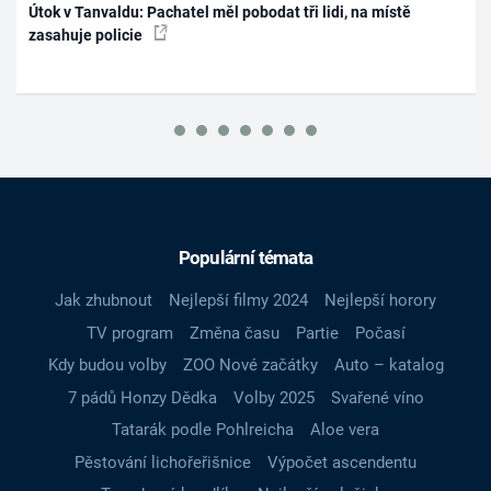
Útok v Tanvaldu: Pachatel měl pobodat tři lidi, na místě
zasahuje policie
Populární témata
Jak zhubnout
Nejlepší filmy 2024
Nejlepší horory
TV program
Změna času
Partie
Počasí
Kdy budou volby
ZOO Nové začátky
Auto – katalog
7 pádů Honzy Dědka
Volby 2025
Svařené víno
Tatarák podle Pohlreicha
Aloe vera
Pěstování lichořeřišnice
Výpočet ascendentu