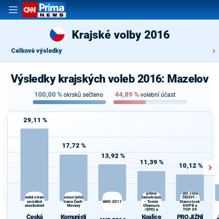
Krajské volby 2016
Celkové výsledky
Výsledky krajských voleb 2016: Mazelov
100,00
%
44,89
%
okrsků sečteno
volební účast
29,11 %
17,72 %
13,92 %
11,39 %
10,12 %
Koalice
Svoboda a
přímá
PRO JIŽNÍ
Komunistická
demokracie
Česká strana
ČECHY -
sociálně
strana Čech a
ANO 2011
- Tomio
Starostové,
demokratická
Moravy
Okamura
HOPB a
(SPD) a
TOP 09
Strana Práv
Česká
Komunisti
Koalice
PRO JIŽNÍ
Občanů