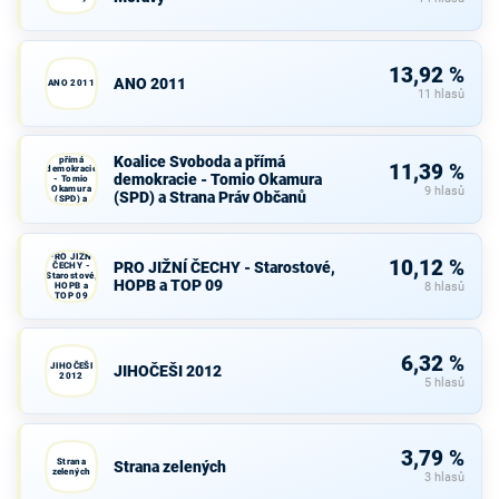
13,92 %
ANO 2011
ANO 2011
11 hlasů
Koalice
Svoboda a
Koalice Svoboda a přímá
přímá
11,39 %
demokracie
demokracie - Tomio Okamura
- Tomio
Okamura
9 hlasů
(SPD) a Strana Práv Občanů
(SPD) a
Strana Práv
Občanů
PRO JIŽNÍ
10,12 %
PRO JIŽNÍ ČECHY - Starostové,
ČECHY -
Starostové,
HOPB a TOP 09
HOPB a
8 hlasů
TOP 09
6,32 %
JIHOČEŠI
JIHOČEŠI 2012
2012
5 hlasů
3,79 %
Strana
Strana zelených
zelených
3 hlasů