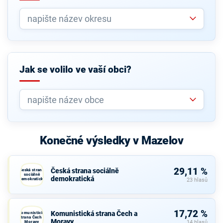
Jak se volilo ve vaší obci?
Konečné výsledky v Mazelov
29,11 %
Česká strana sociálně
Česká strana
sociálně
demokratická
demokratická
23 hlasů
17,72 %
Komunistická strana Čech a
Komunistická
strana Čech a
Moravy
Moravy
14 hlasů