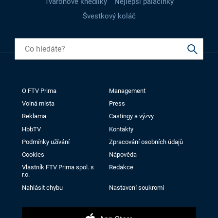
Tvarohové knedlíky
Nejlepší palačinky
Švestkový koláč
O FTV Prima
Management
Volná místa
Press
Reklama
Castingy a výzvy
HbbTV
Kontakty
Podmínky užívání
Zpracování osobních údajů
Cookies
Nápověda
Vlastník FTV Prima spol. s
Redakce
r.o.
Nahlásit chybu
Nastavení soukromí