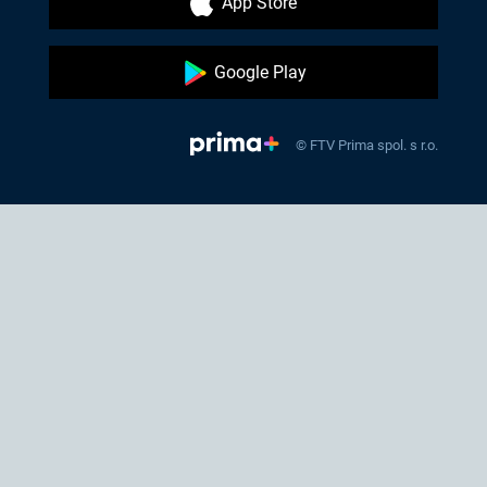
App Store
Google Play
© FTV Prima spol. s r.o.