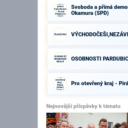
Svoboda a
Svoboda a přímá demok
přímá
demokracie
- Tomio
Okamura (SPD)
Okamura
(SPD)
VÝCHODOČEŠI,NEZÁVI
VÝCHODOČEŠI,NEZÁVISLÍ,PATRIOTI
OSOBNOSTI
OSOBNOSTI PARDUBI
PARDUBICKÉHO
KRAJE
Pro
otevřený
Pro otevřený kraj - Pir
kraj -
Piráti,
Zelení,
Změna
Nejnovější příspěvky k tématu