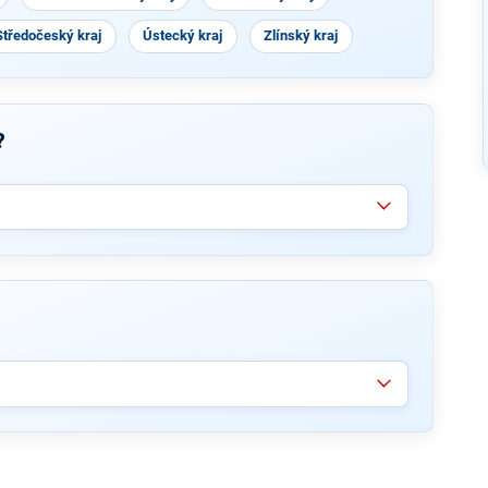
Středočeský kraj
Ústecký kraj
Zlínský kraj
?