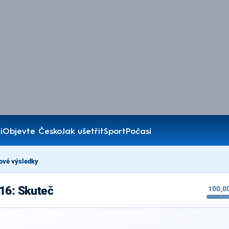
í
Objevte Česko
Jak ušetřit
Sport
Počasí
ové výsledky
16: Skuteč
100,0