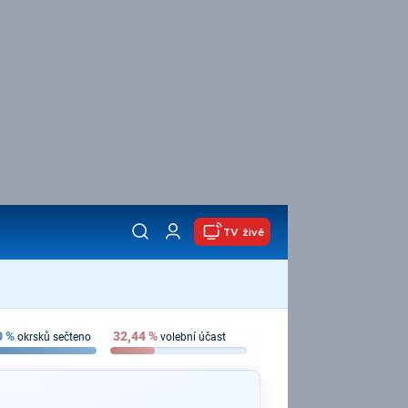
TV živě
0
%
32,44
%
okrsků sečteno
volební účast