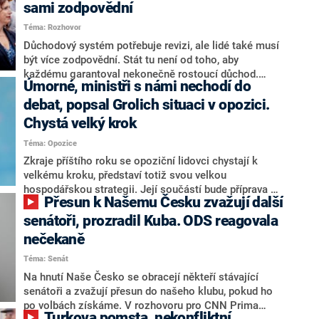
sami zodpovědní
Téma: Rozhovor
Důchodový systém potřebuje revizi, ale lidé také musí
být více zodpovědní. Stát tu není od toho, aby
každému garantoval nekonečně rostoucí důchod.
Úmorné, ministři s námi nechodí do
Chybí tu nový systém a my ho představíme,řekl
hejtman Jihočeského kraje a předseda hnutí Naše
debat, popsal Grolich situaci v opozici.
Česko Martin Kuba v rozhovoru pro CNN Prima NEWS.
Chystá velký krok
V čele státu pak podle něj nemůže být člověk, který by
Téma: Opozice
střetem zájmů omezoval čerpání financí a rozvoj,
dodal. Řešení u Andreje Babiše ale hodnotit nechtěl.
Zkraje příštího roku se opoziční lidovci chystají k
velkému kroku, představí totiž svou velkou
hospodářskou strategii. Její součástí bude příprava na
Přesun k Našemu Česku zvažují další
stárnutí populace, řekl ve středu na setkání s novináři
nový předseda lidovců Jan Grolich. Ten zároveň v
senátoři, prozradil Kuba. ODS reagovala
senátních volbách kandiduje ve Vyškově. Popsal i
nečekaně
aktivitu opozice, o níž vládní strany nebo političtí
Téma: Senát
komentátoři mluví jako o slabé a v defenzivě. „Je to
úmorná práce upozorňovat na chyby vlády. Ministři s
Na hnutí Naše Česko se obracejí někteří stávající
námi navíc nechodí do debat. Chceme ale ukazovat
senátoři a zvažují přesun do našeho klubu, pokud ho
svoje témata,“ odpověděl Grolich na dotaz CNN Prima
po volbách získáme. V rozhovoru pro CNN Prima
Turkova pomsta, nekonfliktní
NEWS.