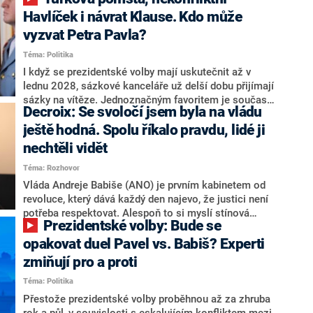
NEWS to řekl zakladatel hnutí a jihočeský hejtman
Martin Kuba. Konkrétní nebyl, ale získat by takto mohl
Havlíček i návrat Klause. Kdo může
například senátora Zdeňka Hrabu, který je dnes
vyzvat Petra Pavla?
součástí klubu ODS a TOP 09. Hraba to na dotaz
Téma: Politika
redakce nevyloučil. Předseda klubu senátorů ODS
Zdeněk Nytra redakci řekl, že počítá s odchodem
I když se prezidentské volby mají uskutečnit až v
některých senátorů z klubu a že Naše Česko není
lednu 2028, sázkové kanceláře už delší dobu přijímají
nepřítel, ale soupeř.
sázky na vítěze. Jednoznačným favoritem je současná
Decroix: Se svoločí jsem byla na vládu
hlava státu Petr Pavel. Daleko za ním pak bookmakeři
zmiňují dva výrazné politiky ANO, tedy premiéra
ještě hodná. Spolu říkalo pravdu, lidé ji
Andreje Babiše a ministra průmyslu Karla Havlíčka.
nechtěli vidět
Oblíbeným tipem samotných sázkařů je poslanec za
Téma: Rozhovor
Motoristy Filip Turek. Politolog Jan Kubáček nicméně
o případné kandidatuře kohokoliv ze zmíněné trojice
Vláda Andreje Babiše (ANO) je prvním kabinetem od
značně pochybuje. Podle něj současná koalice dosud
revoluce, který dává každý den najevo, že justici není
nemá osobu, která by Pavlovi mohla konkurovat.
potřeba respektovat. Alespoň to si myslí stínová
Prezidentské volby: Bude se
ministryně spravedlnosti ODS Eva Decroix. V
rozhovoru pro CNN Prima NEWS si nebrala servítky
opakovat duel Pavel vs. Babiš? Experti
ohledně politického výkonu svého nástupce Jeronýma
zmiňují pro a proti
Tejce (za ANO) či vládní zmocněnkyně pro lidská
Téma: Politika
práva Taťány Malé (ANO). Označením „svoloč“ na
adresu vlády prý byla ještě hodná. Decroix se také
Přestože prezidentské volby proběhnou až za zhruba
vrátila k volební porážce koalice Spolu či promluvila o
rok a půl, v souvislosti s eskalujícím konfliktem mezi