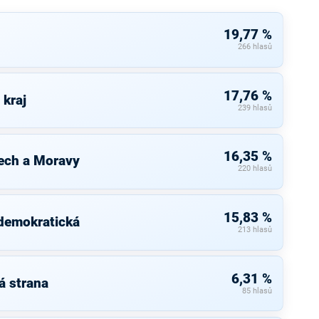
19,77 %
266 hlasů
17,76 %
 kraj
239 hlasů
16,35 %
ech a Moravy
220 hlasů
15,83 %
 demokratická
213 hlasů
6,31 %
á strana
85 hlasů