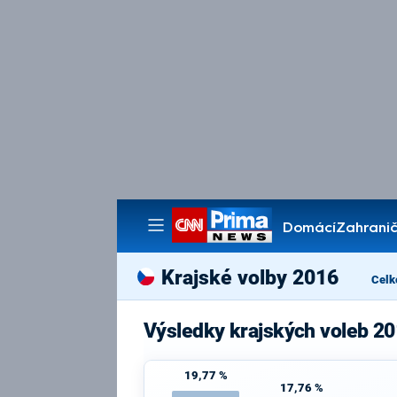
Domácí
Zahranič
Pořady
Krajské volby 2016
Celk
Výsledky krajských voleb 20
19,77 %
17,76 %