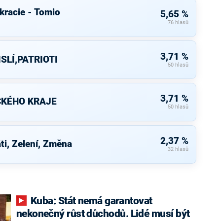
racie - Tomio
5,65 %
76 hlasů
3,71 %
SLÍ,PATRIOTI
50 hlasů
3,71 %
CKÉHO KRAJE
50 hlasů
2,37 %
áti, Zelení, Změna
32 hlasů
Kuba: Stát nemá garantovat
nekonečný růst důchodů. Lidé musí být