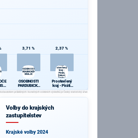
%
3,71 %
2,37 %
Pro
otevřený
OSOBNOSTI
kraj -
SLÍ,PATRIOTI
PARDUBICKÉHO
Piráti,
KRAJE
Zelení,
Změna
OČE
OSOBNOSTI
Pro otevřený
SLÍ,
PARDUBICKÉ
kraj - Piráti,
TI
HO KRAJE
Zelení, Změna
Volby do krajských
zastupitelstev
Krajské volby 2024