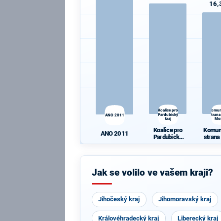
16,
Koalice pro
Komun
Pardubický
strana
ANO 2011
kraj
Mo
Koalice pro
Komun
ANO 2011
Pardubický
strana
kraj
Mo
Jak se volilo ve vašem kraji?
Jihočeský kraj
Jihomoravský kraj
Královéhradecký kraj
Liberecký kraj