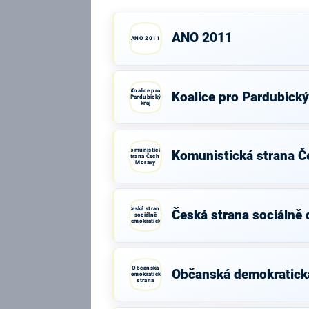
ANO 2011
ANO 2011
Koalice pro
Koalice pro Pardubický
Pardubický
kraj
Komunistická
Komunistická strana Č
strana Čech a
Moravy
Česká strana
Česká strana sociálně
sociálně
demokratická
Občanská
Občanská demokratick
demokratická
strana