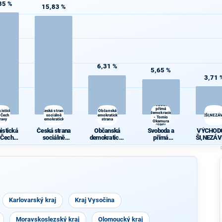
35 %
15,83 %
6,31 %
5,65 %
3,71 
Svoboda a
přímá
istická
Česká strana
Občanská
demokracie
 Čech a
sociálně
demokratická
VÝCHODOČEŠI,NEZÁVI
- Tomio
ravy
demokratická
strana
Okamura
(SPD)
istická
Česká strana
Občanská
Svoboda a
VÝCHOD
 Čech a
sociálně
demokratická
přímá
ŠI,NEZÁVI
ravy
demokratická
strana
demokracie -
PATRIO
Tomio
Okamura
(SPD)
Karlovarský kraj
Kraj Vysočina
Moravskoslezský kraj
Olomoucký kraj