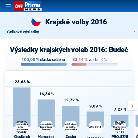
Krajské volby 2016
Celkové výsledky
Výsledky krajských voleb 2016: Budeč
100,00
%
33,14
%
okrsků sečteno
volební účast
23,63 %
16,36 %
12,72 %
9,09 %
7,27 %
Křesťanská a
PRO JIŽNÍ
Komunistická
demokratická
Česká strana
ČECHY -
unie -
strana Čech a
sociálně
ANO 2011
Starostové,
d
Československá
Moravy
demokratická
HOPB a
strana lidová
TOP 09
Křesťansk
Komunisti
Česká
PRO JIŽNÍ