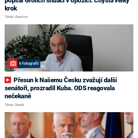
popsal Grolich situaci v opozici. Chystá velký
krok
Téma: Opozice
6 fotografií
Přesun k Našemu Česku zvažují další
senátoři, prozradil Kuba. ODS reagovala
nečekaně
Téma: Senát