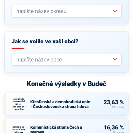
Jak se volilo ve vaší obci?
Konečné výsledky v Budeč
Křesťanská a
23,63 %
Křesťanská a demokratická unie
demokratická
unie -
- Československá strana lidová
Československá
13 hlasů
strana lidová
16,36 %
Komunistická strana Čech a
Komunistická
strana Čech a
Moravy
Moravy
9 hlasů