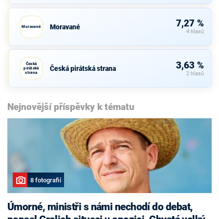
7,27 %
Moravané
Moravané
4 hlasů
3,63 %
Česká
Česká pirátská strana
pirátská
strana
2 hlasů
Nejnovější příspěvky k tématu
8 fotografií
Úmorné, ministři s námi nechodí do debat,