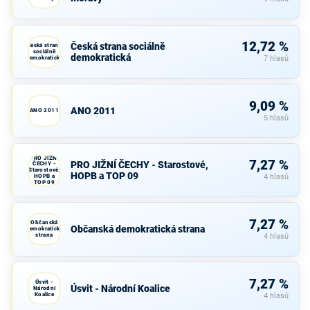
12,72 %
Česká strana sociálně
Česká strana
sociálně
demokratická
demokratická
7 hlasů
9,09 %
ANO 2011
ANO 2011
5 hlasů
PRO JIŽNÍ
7,27 %
PRO JIŽNÍ ČECHY - Starostové,
ČECHY -
Starostové,
HOPB a TOP 09
HOPB a
4 hlasů
TOP 09
7,27 %
Občanská
Občanská demokratická strana
demokratická
strana
4 hlasů
7,27 %
Úsvit -
Úsvit - Národní Koalice
Národní
Koalice
4 hlasů