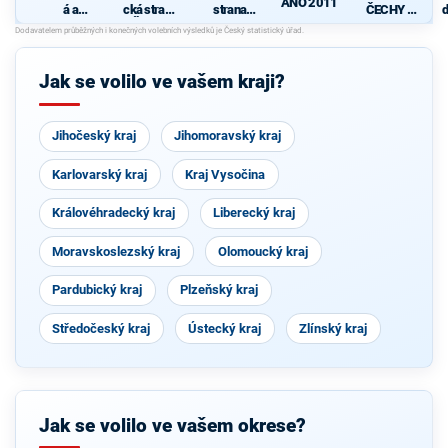
ANO 2011
á a
cká strana
strana
ČECHY -
d
demokrati
Čech a
sociálně
Starostové
c
cká unie -
Moravy
demokrati
, HOPB a
Českoslov
cká
TOP 09
enská
Jak se volilo ve vašem kraji?
strana
lidová
Jihočeský kraj
Jihomoravský kraj
Karlovarský kraj
Kraj Vysočina
Královéhradecký kraj
Liberecký kraj
Moravskoslezský kraj
Olomoucký kraj
Pardubický kraj
Plzeňský kraj
Středočeský kraj
Ústecký kraj
Zlínský kraj
Jak se volilo ve vašem okrese?