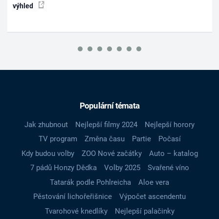
výhled
Populární témata
Jak zhubnout
Nejlepší filmy 2024
Nejlepší horory
TV program
Změna času
Partie
Počasí
Kdy budou volby
ZOO Nové začátky
Auto – katalog
7 pádů Honzy Dědka
Volby 2025
Svařené víno
Tatarák podle Pohlreicha
Aloe vera
Pěstování lichořeřišnice
Výpočet ascendentu
Tvarohové knedlíky
Nejlepší palačinky