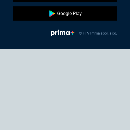
Google Play
© FTV Prima spol. s r.o.