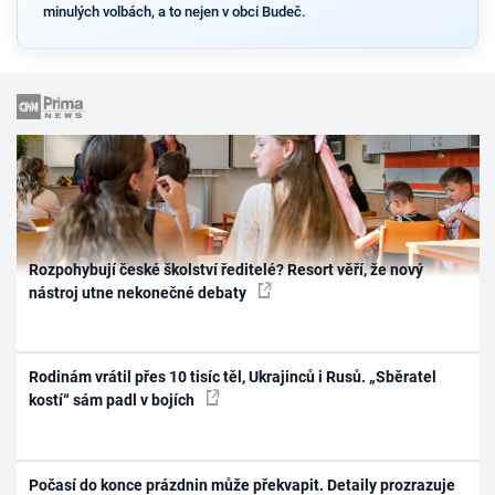
minulých volbách, a to nejen v obci Budeč.
Rozpohybují české školství ředitelé? Resort věří, že nový
nástroj utne nekonečné debaty
Rodinám vrátil přes 10 tisíc těl, Ukrajinců i Rusů. „Sběratel
kostí“ sám padl v bojích
Počasí do konce prázdnin může překvapit. Detaily prozrazuje