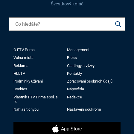
Švestkový koláč
O FTV Prima
Management
Volná místa
Press
Reklama
Castingy a výzvy
HbbTV
Kontakty
Podmínky užívání
Zpracování osobních údajů
Cookies
Nápověda
Vlastník FTV Prima spol. s
Redakce
r.o.
Nahlásit chybu
Nastavení soukromí
App Store