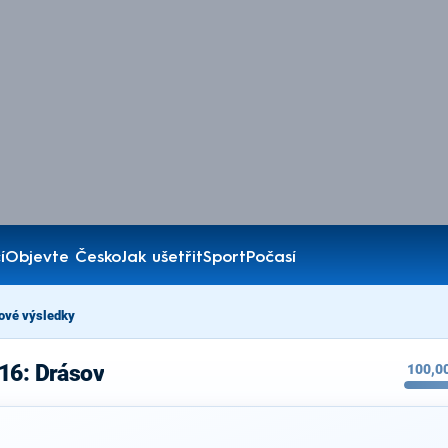
í
Objevte Česko
Jak ušetřit
Sport
Počasí
ové výsledky
16: Drásov
100,0