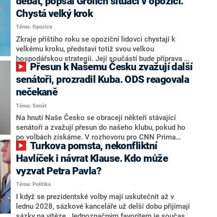
debat, popsal Grolich situaci v opozici.
Chystá velký krok
Téma: Opozice
Zkraje příštího roku se opoziční lidovci chystají k
velkému kroku, představí totiž svou velkou
hospodářskou strategii. Její součástí bude příprava na
Přesun k Našemu Česku zvažují další
stárnutí populace, řekl ve středu na setkání s novináři
nový předseda lidovců Jan Grolich. Ten zároveň v
senátoři, prozradil Kuba. ODS reagovala
senátních volbách kandiduje ve Vyškově. Popsal i
nečekaně
aktivitu opozice, o níž vládní strany nebo političtí
Téma: Senát
komentátoři mluví jako o slabé a v defenzivě. „Je to
úmorná práce upozorňovat na chyby vlády. Ministři s
Na hnutí Naše Česko se obracejí někteří stávající
námi navíc nechodí do debat. Chceme ale ukazovat
senátoři a zvažují přesun do našeho klubu, pokud ho
svoje témata,“ odpověděl Grolich na dotaz CNN Prima
po volbách získáme. V rozhovoru pro CNN Prima
Turkova pomsta, nekonfliktní
NEWS.
NEWS to řekl zakladatel hnutí a jihočeský hejtman
Martin Kuba. Konkrétní nebyl, ale získat by takto mohl
Havlíček i návrat Klause. Kdo může
například senátora Zdeňka Hrabu, který je dnes
vyzvat Petra Pavla?
součástí klubu ODS a TOP 09. Hraba to na dotaz
Téma: Politika
redakce nevyloučil. Předseda klubu senátorů ODS
Zdeněk Nytra redakci řekl, že počítá s odchodem
I když se prezidentské volby mají uskutečnit až v
některých senátorů z klubu a že Naše Česko není
lednu 2028, sázkové kanceláře už delší dobu přijímají
nepřítel, ale soupeř.
sázky na vítěze. Jednoznačným favoritem je současná