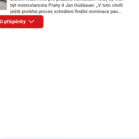
být místostarosta Prahy 4 Jan Hušbauer. „V tuto chvíli
ještě probíhá proces schválení finální nominace pana
Jana Hušbauera Výborem hnutí ANO,“ uvedl pro
ší příspěvky
redakci místopředseda pražského ANO Martin
Benkovič. O Hušbauerovi se spekulovalo jako o
náhradníkovi v čele pražské kandidátky poté, co
rezignoval po sérii nejasností v majetkových
přiznáních a pořizování bytů Ondřej Prokop. Zároveň
ale stále není jasné, kdo bude za ANO kandidovat ve
dvou ze tří pražských obvodů do horní komory
parlamentu. ANO má v Praze dlouhodobě horší
výsledky než ve zbytku republiky.