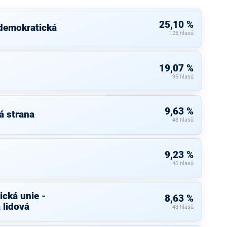
25,10 %
 demokratická
125 hlasů
19,07 %
95 hlasů
9,63 %
á strana
48 hlasů
9,23 %
46 hlasů
cká unie -
8,63 %
 lidová
43 hlasů