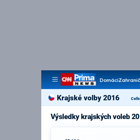
Domácí
Zahranič
Pořady
Krajské volby 2016
Celk
Výsledky krajských voleb 20