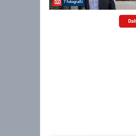
7 fotografií
Dal