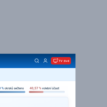
TV živě
0
%
40,57
%
okrsků sečteno
volební účast