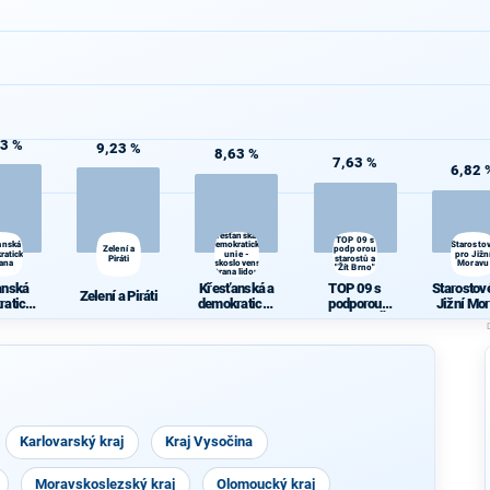
63 %
9,23 %
8,63 %
7,63 %
6,82 
Křesťanská a
TOP 09 s
anská
demokratická
Starosto
Zelení a
podporou
ratická
unie -
pro Jižn
Piráti
starostů a
rana
Československá
Moravu
"Žít Brno"
strana lidová
anská
Křesťanská a
TOP 09 s
Starostov
Zelení a Piráti
ratická
demokratická
podporou
Jižní Mo
rana
unie -
starostů a "Žít
Českoslovens
Brno"
ká strana
lidová
Karlovarský kraj
Kraj Vysočina
Moravskoslezský kraj
Olomoucký kraj