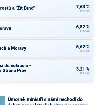
7,63 %
ostů a "Žít Brno"
38 hlasů
6,82 %
Moravu
34 hlasů
5,62 %
ech a Moravy
28 hlasů
má demokracie -
3,21 %
 Strana Práv
16 hlasů
Úmorné, ministři s námi nechodí do