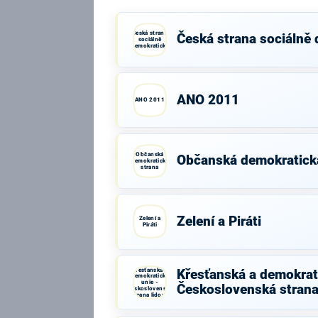
Česká strana
Česká strana sociálně
sociálně
demokratická
ANO 2011
ANO 2011
Občanská
Občanská demokratick
demokratická
strana
Zelení a Piráti
Zelení a
Piráti
Křesťanská a
Křesťanská a demokrati
demokratická
unie -
Československá strana
Československá
strana lidová