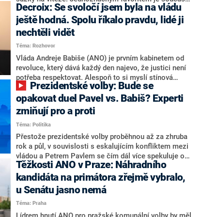
Decroix: Se svoločí jsem byla na vládu
hlava státu Petr Pavel. Daleko za ním pak bookmakeři
zmiňují dva výrazné politiky ANO, tedy premiéra
ještě hodná. Spolu říkalo pravdu, lidé ji
Andreje Babiše a ministra průmyslu Karla Havlíčka.
nechtěli vidět
Oblíbeným tipem samotných sázkařů je poslanec za
Téma: Rozhovor
Motoristy Filip Turek. Politolog Jan Kubáček nicméně
o případné kandidatuře kohokoliv ze zmíněné trojice
Vláda Andreje Babiše (ANO) je prvním kabinetem od
značně pochybuje. Podle něj současná koalice dosud
revoluce, který dává každý den najevo, že justici není
nemá osobu, která by Pavlovi mohla konkurovat.
potřeba respektovat. Alespoň to si myslí stínová
Prezidentské volby: Bude se
ministryně spravedlnosti ODS Eva Decroix. V
rozhovoru pro CNN Prima NEWS si nebrala servítky
opakovat duel Pavel vs. Babiš? Experti
ohledně politického výkonu svého nástupce Jeronýma
zmiňují pro a proti
Tejce (za ANO) či vládní zmocněnkyně pro lidská
Téma: Politika
práva Taťány Malé (ANO). Označením „svoloč“ na
adresu vlády prý byla ještě hodná. Decroix se také
Přestože prezidentské volby proběhnou až za zhruba
vrátila k volební porážce koalice Spolu či promluvila o
rok a půl, v souvislosti s eskalujícím konfliktem mezi
hnutí Naše Česko Martina Kuby.
vládou a Petrem Pavlem se čím dál více spekuluje o
Těžkosti ANO v Praze: Náhradního
tom, koho by do bitvy o Hrad mohla vyslat současná
koalice. Někteří političtí komentátoři znovu vytahují
kandidáta na primátora zřejmě vybralo,
jméno premiéra Andreje Babiše (ANO). Jak moc je
u Senátu jasno nemá
pravděpodobné, že se v prezidentských volbách 2028
Téma: Praha
bude znovu opakovat souboj z roku 2023?
Lídrem hnutí ANO pro pražské komunální volby by měl