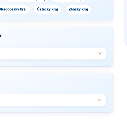
Středočeský kraj
Ústecký kraj
Zlínský kraj
?