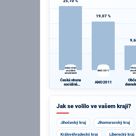
25,10 %
19,07 %
9,
Česká strana
Obč
sociálně
ANO 2011
demok
demokratická
st
Česká strana
Obč
ANO 2011
sociálně
demok
demokratická
st
Jak se volilo ve vašem kraji?
Jihočeský kraj
Jihomoravský kraj
Královéhradecký kraj
Liberecký kraj