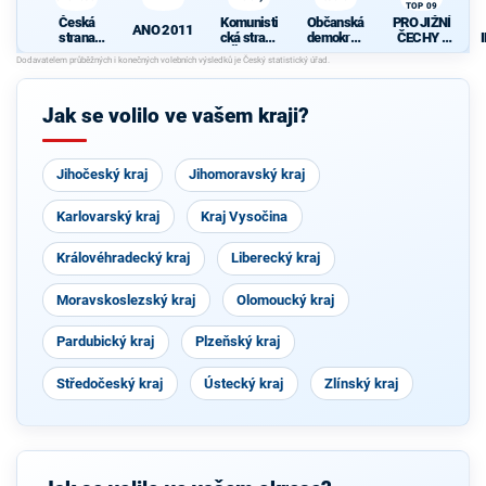
TOP 09
Česká
Komunisti
Občanská
PRO JIŽNÍ
ANO 2011
strana
cká strana
demokrati
ČECHY -
sociálně
Čech a
cká strana
Starostové
demokrati
Moravy
, HOPB a
cká
TOP 09
P
Jak se volilo ve vašem kraji?
Jihočeský kraj
Jihomoravský kraj
Karlovarský kraj
Kraj Vysočina
Královéhradecký kraj
Liberecký kraj
Moravskoslezský kraj
Olomoucký kraj
Pardubický kraj
Plzeňský kraj
Středočeský kraj
Ústecký kraj
Zlínský kraj