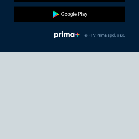
Google Play
© FTV Prima spol. s r.o.