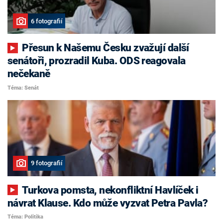
6 fotografií
Přesun k Našemu Česku zvažují další
senátoři, prozradil Kuba. ODS reagovala
nečekaně
Téma: Senát
9 fotografií
Turkova pomsta, nekonfliktní Havlíček i
návrat Klause. Kdo může vyzvat Petra Pavla?
Téma: Politika