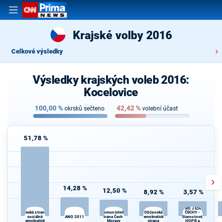
Krajské volby 2016
Celkové výsledky
Výsledky krajských voleb 2016:
Kocelovice
100,00
%
42,42
%
okrsků sečteno
volební účast
51,78 %
14,28 %
12,50 %
8,92 %
3,57 %
PRO JIŽNÍ
Občanská
Česká strana
Komunistická
ČECHY -
sociálně
ANO 2011
strana Čech a
demokratická
Starostové,
demokratická
Moravy
strana
HOPB a