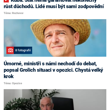
růst důchodů. Lidé musí být sami zodpovědní
Téma: Rozhovor
8 fotografií
Úmorné, ministři s námi nechodí do debat,
popsal Grolich situaci v opozici. Chystá velký
krok
Téma: Opozice