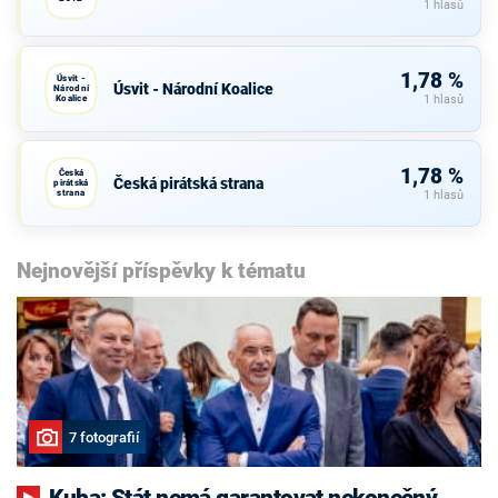
1 hlasů
1,78 %
Úsvit -
Úsvit - Národní Koalice
Národní
Koalice
1 hlasů
1,78 %
Česká
Česká pirátská strana
pirátská
strana
1 hlasů
Nejnovější příspěvky k tématu
7 fotografií
Kuba: Stát nemá garantovat nekonečný