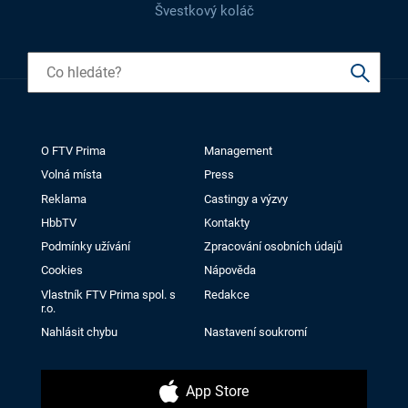
Švestkový koláč
O FTV Prima
Management
Volná místa
Press
Reklama
Castingy a výzvy
HbbTV
Kontakty
Podmínky užívání
Zpracování osobních údajů
Cookies
Nápověda
Vlastník FTV Prima spol. s
Redakce
r.o.
Nahlásit chybu
Nastavení soukromí
App Store