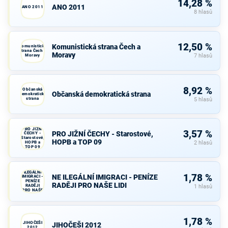
14,28 %
ANO 2011
ANO 2011
8 hlasů
12,50 %
Komunistická strana Čech a
Komunistická
strana Čech a
Moravy
Moravy
7 hlasů
8,92 %
Občanská
Občanská demokratická strana
demokratická
strana
5 hlasů
PRO JIŽNÍ
3,57 %
PRO JIŽNÍ ČECHY - Starostové,
ČECHY -
Starostové,
HOPB a TOP 09
HOPB a
2 hlasů
TOP 09
NE
ILEGÁLNÍ
1,78 %
NE ILEGÁLNÍ IMIGRACI - PENÍZE
IMIGRACI -
PENÍZE
RADĚJI PRO NAŠE LIDI
RADĚJI
1 hlasů
PRO NAŠE
LIDI
1,78 %
JIHOČEŠI
JIHOČEŠI 2012
2012