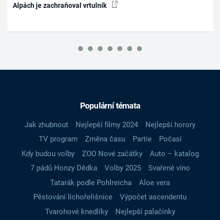
Alpách je zachraňoval vrtulník
Populární témata
Jak zhubnout
Nejlepší filmy 2024
Nejlepší horory
TV program
Změna času
Partie
Počasí
Kdy budou volby
ZOO Nové začátky
Auto – katalog
7 pádů Honzy Dědka
Volby 2025
Svařené víno
Tatarák podle Pohlreicha
Aloe vera
Pěstování lichořeřišnice
Výpočet ascendentu
Tvarohové knedlíky
Nejlepší palačinky