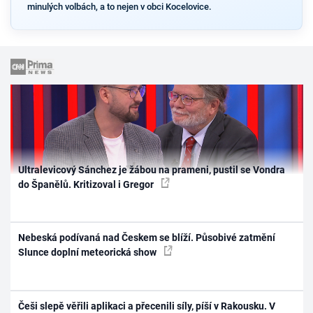
minulých volbách, a to nejen v obci Kocelovice.
Ultralevicový Sánchez je žábou na prameni, pustil se Vondra
do Španělů. Kritizoval i Gregor
Nebeská podívaná nad Českem se blíží. Působivé zatmění
Slunce doplní meteorická show
Češi slepě věřili aplikaci a přecenili síly, píší v Rakousku. V