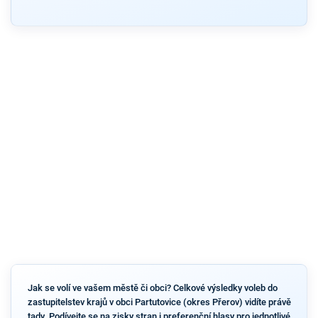
Jak se volí ve vašem městě či obci? Celkové výsledky voleb do
zastupitelstev krajů v obci Partutovice (okres Přerov) vidíte právě
tady. Podívejte se na zisky stran i preferenční hlasy pro jednotlivé