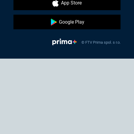
App Store
Google Play
© FTV Prima spol. s r.o.