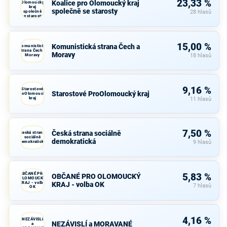
23,33 %
Koalice pro Olomoucký kraj
Olomoucký
kraj
společně se starosty
společně
28 hlasů
se starosty
15,00 %
Komunistická strana Čech a
Komunistická
strana Čech a
Moravy
Moravy
18 hlasů
9,16 %
Starostové
Starostové ProOlomoucký kraj
ProOlomoucký
kraj
11 hlasů
7,50 %
Česká strana sociálně
Česká strana
sociálně
demokratická
demokratická
9 hlasů
OBČANÉ PRO
5,83 %
OBČANÉ PRO OLOMOUCKÝ
OLOMOUCKÝ
KRAJ - volba
KRAJ - volba OK
7 hlasů
OK
4,16 %
NEZÁVISLÍ
NEZÁVISLÍ a MORAVANÉ
a