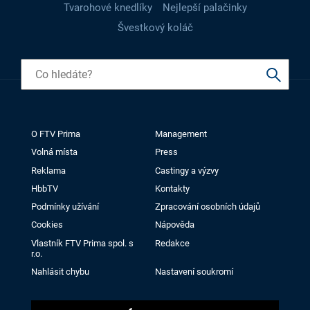
Tvarohové knedlíky
Nejlepší palačinky
Švestkový koláč
O FTV Prima
Management
Volná místa
Press
Reklama
Castingy a výzvy
HbbTV
Kontakty
Podmínky užívání
Zpracování osobních údajů
Cookies
Nápověda
Vlastník FTV Prima spol. s
Redakce
r.o.
Nahlásit chybu
Nastavení soukromí