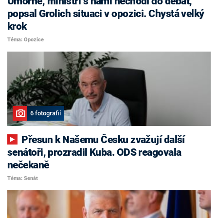
Úmorné, ministři s námi nechodí do debat,
popsal Grolich situaci v opozici. Chystá velký
krok
Téma: Opozice
6 fotografií
Přesun k Našemu Česku zvažují další
senátoři, prozradil Kuba. ODS reagovala
nečekaně
Téma: Senát