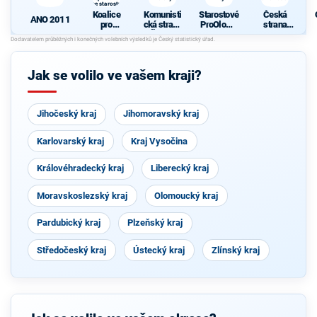
se starosty
Koalice
Komunisti
Starostové
Česká
ANO 2011
pro
cká strana
ProOlomo
strana
Olomouck
Čech a
ucký kraj
sociálně
ý kraj
Moravy
demokrati
C
společně
cká
-
se
Jak se volilo ve vašem kraji?
starosty
Jihočeský kraj
Jihomoravský kraj
Karlovarský kraj
Kraj Vysočina
Královéhradecký kraj
Liberecký kraj
Moravskoslezský kraj
Olomoucký kraj
Pardubický kraj
Plzeňský kraj
Středočeský kraj
Ústecký kraj
Zlínský kraj