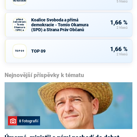
MORAVANÉ
5 hlasů
Koalice
Svoboda a
Koalice Svoboda a přímá
přímá
1,66 %
demokracie
demokracie - Tomio Okamura
- Tomio
Okamura
2 hlasů
(SPD) a Strana Práv Občanů
(SPD) a
Strana Práv
Občanů
1,66 %
TOP 09
TOP 09
2 hlasů
Nejnovější příspěvky k tématu
8 fotografií