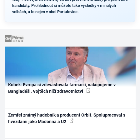
kandidáty. Prohlédnout si můžete také výsledky v minulých
volbách, a to nejen v obci Partutovice.
Kubek: Evropa si zdevastovala farmacii, nakupujeme v
Bangladéši. Vojtěch ničí zdravotnictví
Zemřel známý hudebník a producent Orbit. Spolupracoval s
hvězdami jako Madonna a U2