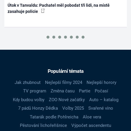
Útok v Tanvaldu: Pachatel měl pobodat tři lidi, na místě
zasahuje policie
Populární témata
Jak zhubnout
Nejlepší filmy 2024
Nejlepší horory
TV program
Změna času
Partie
Počasí
Kdy budou volby
ZOO Nové začátky
Auto – katalog
7 pádů Honzy Dědka
Volby 2025
Svařené víno
Tatarák podle Pohlreicha
Aloe vera
Pěstování lichořeřišnice
Výpočet ascendentu