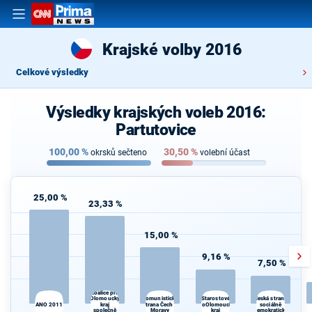
Krajské volby 2016
Celkové výsledky
Výsledky krajských voleb 2016:
Partutovice
100,00
%
30,50
%
okrsků sečteno
volební účast
25,00 %
23,33 %
15,00 %
9,16 %
7,50 %
Koalice pro
Olomoucký
Starostové
Komunistická
Česká strana
ANO 2011
kraj
strana Čech a
ProOlomoucký
sociálně
K
společně
Moravy
kraj
demokratická