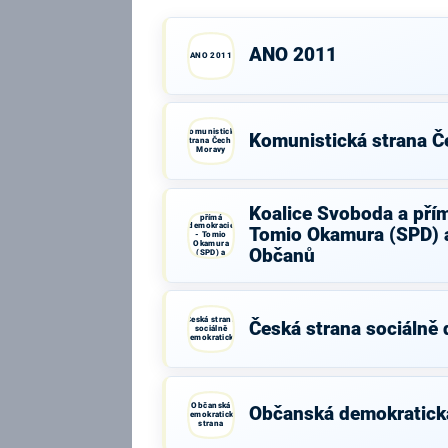
ANO 2011
ANO 2011
Komunistická
Komunistická strana Č
strana Čech a
Moravy
Koalice
Koalice Svoboda a pří
Svoboda a
přímá
demokracie
Tomio Okamura (SPD) a
- Tomio
Okamura
Občanů
(SPD) a
Strana Práv
Občanů
Česká strana
Česká strana sociálně
sociálně
demokratická
Občanská
Občanská demokratick
demokratická
strana