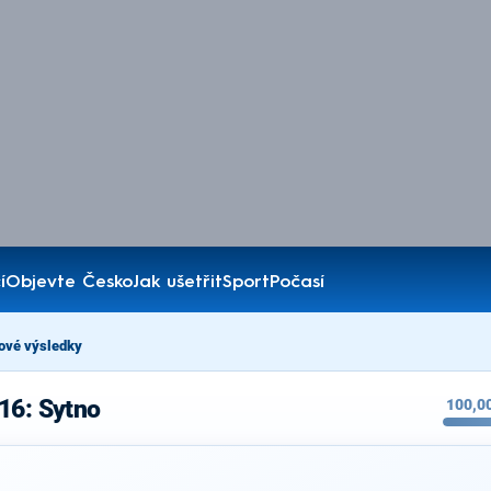
í
Objevte Česko
Jak ušetřit
Sport
Počasí
ové výsledky
16: Sytno
100,0