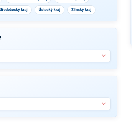
Středočeský kraj
Ústecký kraj
Zlínský kraj
?