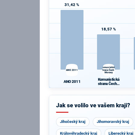
31,42 %
18,57 %
Komunistická
ANO 2011
strana Čech a
Moravy
Komunistická
ANO 2011
strana Čech a
Moravy
Jak se volilo ve vašem kraji?
Jihočeský kraj
Jihomoravský kraj
Královéhradecký kraj
Liberecký kraj