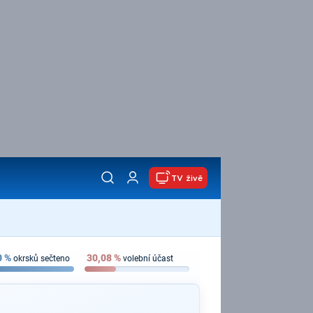
TV živě
0
%
30,08
%
okrsků sečteno
volební účast