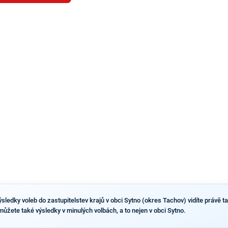
Benkovič. O Hušbauerovi se spekulovalo jako o
náhradníkovi v čele pražské kandidátky poté, co
rezignoval po sérii nejasností v majetkových
přiznáních a pořizování bytů Ondřej Prokop. Zároveň
ale stále není jasné, kdo bude za ANO kandidovat ve
dvou ze tří pražských obvodů do horní komory
parlamentu. ANO má v Praze dlouhodobě horší
výsledky než ve zbytku republiky.
sledky voleb do zastupitelstev krajů v obci Sytno (okres Tachov) vidíte právě ta
 můžete také výsledky v minulých volbách, a to nejen v obci Sytno.