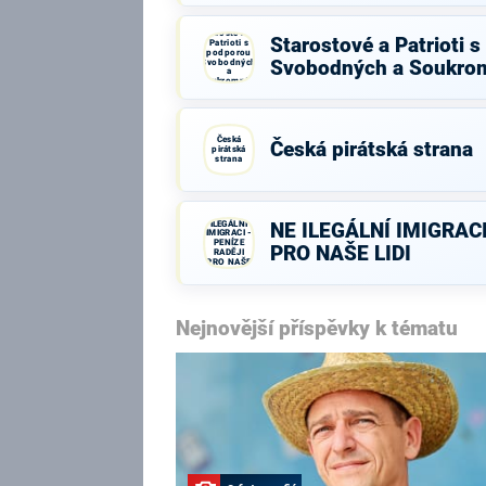
Starostové a
Starostové a Patrioti 
Patrioti s
podporou
Svobodných
Svobodných a Soukro
a
Soukromníků
Česká
Česká pirátská strana
pirátská
strana
NE
ILEGÁLNÍ
NE ILEGÁLNÍ IMIGRACI
IMIGRACI -
PENÍZE
PRO NAŠE LIDI
RADĚJI
PRO NAŠE
LIDI
Nejnovější příspěvky k tématu