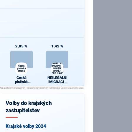
2,85 %
1,42 %
NE
ILEGÁLNÍ
Česká
IMIGRACI -
pirátská
PENÍZE
strana
RADĚJI
PRO NAŠE
LIDI
Česká
NE ILEGÁLNÍ
pirátská
IMIGRACI -
strana
PENÍZE
RADĚJI PRO
NAŠE LIDI
Volby do krajských
zastupitelstev
Krajské volby 2024