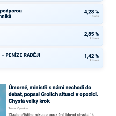
s podporou
4,28 %
mníků
3 hlasů
2,85 %
2 hlasů
 - PENÍZE RADĚJI
1,42 %
1 hlasů
Úmorné, ministři s námi nechodí do
debat, popsal Grolich situaci v opozici.
Chystá velký krok
Téma: Opozice
Zkraje příštího roku se opoziční lidovci chystají k