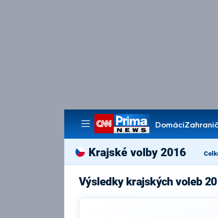
Domácí
Zahranič
Pořady
Krajské volby 2016
Celk
Výsledky krajských voleb 20