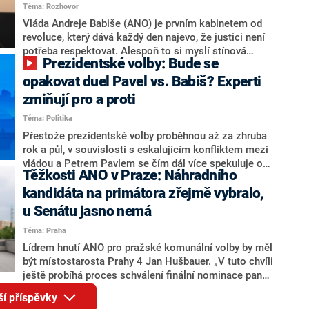
Téma: Rozhovor
Motoristy Filip Turek. Politolog Jan Kubáček nicméně
o případné kandidatuře kohokoliv ze zmíněné trojice
Vláda Andreje Babiše (ANO) je prvním kabinetem od
značně pochybuje. Podle něj současná koalice dosud
revoluce, který dává každý den najevo, že justici není
nemá osobu, která by Pavlovi mohla konkurovat.
potřeba respektovat. Alespoň to si myslí stínová
Prezidentské volby: Bude se
ministryně spravedlnosti ODS Eva Decroix. V
rozhovoru pro CNN Prima NEWS si nebrala servítky
opakovat duel Pavel vs. Babiš? Experti
ohledně politického výkonu svého nástupce Jeronýma
zmiňují pro a proti
Tejce (za ANO) či vládní zmocněnkyně pro lidská
Téma: Politika
práva Taťány Malé (ANO). Označením „svoloč“ na
adresu vlády prý byla ještě hodná. Decroix se také
Přestože prezidentské volby proběhnou až za zhruba
vrátila k volební porážce koalice Spolu či promluvila o
rok a půl, v souvislosti s eskalujícím konfliktem mezi
hnutí Naše Česko Martina Kuby.
vládou a Petrem Pavlem se čím dál více spekuluje o
Těžkosti ANO v Praze: Náhradního
tom, koho by do bitvy o Hrad mohla vyslat současná
koalice. Někteří političtí komentátoři znovu vytahují
kandidáta na primátora zřejmě vybralo,
jméno premiéra Andreje Babiše (ANO). Jak moc je
u Senátu jasno nemá
pravděpodobné, že se v prezidentských volbách 2028
Téma: Praha
bude znovu opakovat souboj z roku 2023?
Lídrem hnutí ANO pro pražské komunální volby by měl
být místostarosta Prahy 4 Jan Hušbauer. „V tuto chvíli
ještě probíhá proces schválení finální nominace pana
Jana Hušbauera Výborem hnutí ANO,“ uvedl pro
ší příspěvky
redakci místopředseda pražského ANO Martin