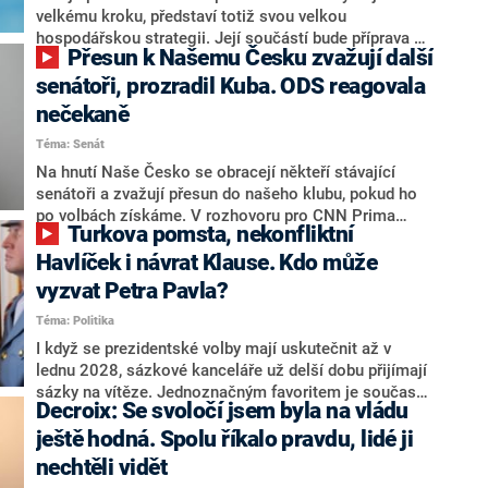
velkému kroku, představí totiž svou velkou
hospodářskou strategii. Její součástí bude příprava na
Přesun k Našemu Česku zvažují další
stárnutí populace, řekl ve středu na setkání s novináři
nový předseda lidovců Jan Grolich. Ten zároveň v
senátoři, prozradil Kuba. ODS reagovala
senátních volbách kandiduje ve Vyškově. Popsal i
nečekaně
aktivitu opozice, o níž vládní strany nebo političtí
Téma: Senát
komentátoři mluví jako o slabé a v defenzivě. „Je to
úmorná práce upozorňovat na chyby vlády. Ministři s
Na hnutí Naše Česko se obracejí někteří stávající
námi navíc nechodí do debat. Chceme ale ukazovat
senátoři a zvažují přesun do našeho klubu, pokud ho
svoje témata,“ odpověděl Grolich na dotaz CNN Prima
po volbách získáme. V rozhovoru pro CNN Prima
Turkova pomsta, nekonfliktní
NEWS.
NEWS to řekl zakladatel hnutí a jihočeský hejtman
Martin Kuba. Konkrétní nebyl, ale získat by takto mohl
Havlíček i návrat Klause. Kdo může
například senátora Zdeňka Hrabu, který je dnes
vyzvat Petra Pavla?
součástí klubu ODS a TOP 09. Hraba to na dotaz
Téma: Politika
redakce nevyloučil. Předseda klubu senátorů ODS
Zdeněk Nytra redakci řekl, že počítá s odchodem
I když se prezidentské volby mají uskutečnit až v
některých senátorů z klubu a že Naše Česko není
lednu 2028, sázkové kanceláře už delší dobu přijímají
nepřítel, ale soupeř.
sázky na vítěze. Jednoznačným favoritem je současná
Decroix: Se svoločí jsem byla na vládu
hlava státu Petr Pavel. Daleko za ním pak bookmakeři
zmiňují dva výrazné politiky ANO, tedy premiéra
ještě hodná. Spolu říkalo pravdu, lidé ji
Andreje Babiše a ministra průmyslu Karla Havlíčka.
nechtěli vidět
Oblíbeným tipem samotných sázkařů je poslanec za