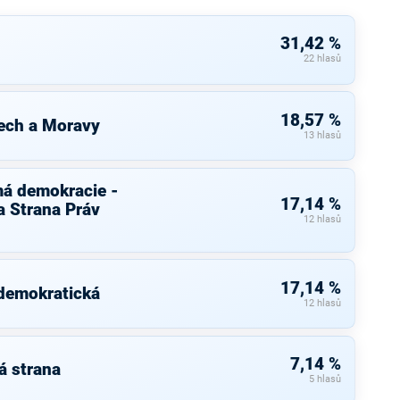
31,42 %
22 hlasů
18,57 %
ech a Moravy
13 hlasů
má demokracie -
17,14 %
 Strana Práv
12 hlasů
17,14 %
 demokratická
12 hlasů
7,14 %
á strana
5 hlasů