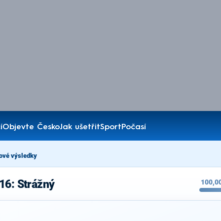
í
Objevte Česko
Jak ušetřit
Sport
Počasí
ové výsledky
16: Strážný
100,0