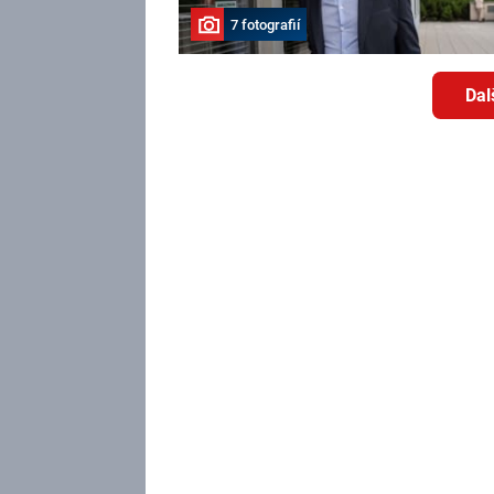
7 fotografií
Dal