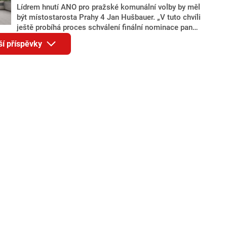
Lídrem hnutí ANO pro pražské komunální volby by měl
být místostarosta Prahy 4 Jan Hušbauer. „V tuto chvíli
ještě probíhá proces schválení finální nominace pana
Jana Hušbauera Výborem hnutí ANO,“ uvedl pro
ší příspěvky
redakci místopředseda pražského ANO Martin
Benkovič. O Hušbauerovi se spekulovalo jako o
náhradníkovi v čele pražské kandidátky poté, co
rezignoval po sérii nejasností v majetkových
přiznáních a pořizování bytů Ondřej Prokop. Zároveň
ale stále není jasné, kdo bude za ANO kandidovat ve
dvou ze tří pražských obvodů do horní komory
parlamentu. ANO má v Praze dlouhodobě horší
výsledky než ve zbytku republiky.