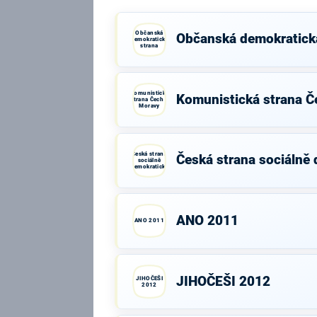
Občanská
Občanská demokratick
demokratická
strana
Komunistická
Komunistická strana Č
strana Čech a
Moravy
Česká strana
Česká strana sociálně
sociálně
demokratická
ANO 2011
ANO 2011
JIHOČEŠI 2012
JIHOČEŠI
2012