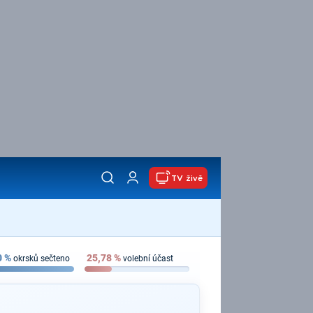
TV živě
0
%
25,78
%
okrsků sečteno
volební účast