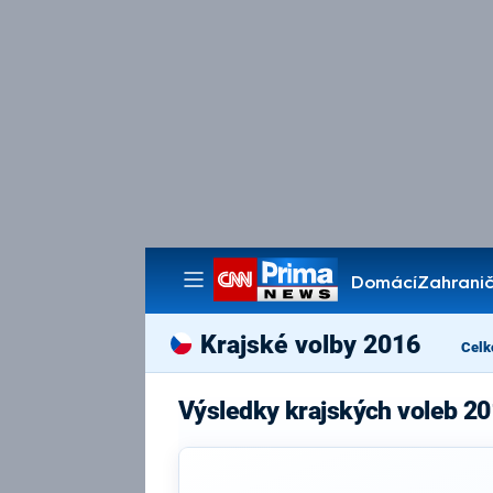
Domácí
Zahranič
Pořady
Krajské volby 2016
Celk
Výsledky krajských voleb 20