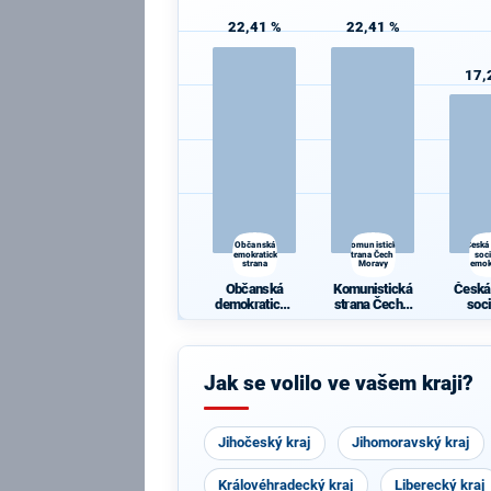
22,41 %
22,41 %
17,
Občanská
Komunistická
Česká
demokratická
strana Čech a
soc
strana
Moravy
demok
Občanská
Komunistická
Česká
demokratická
strana Čech a
soc
strana
Moravy
demok
Jak se volilo ve vašem kraji?
Jihočeský kraj
Jihomoravský kraj
Královéhradecký kraj
Liberecký kraj