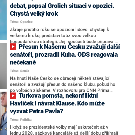
debat, popsal Grolich situaci v opozici.
Chystá velký krok
Téma: Opozice
Zkraje příštího roku se opoziční lidovci chystají k
velkému kroku, představí totiž svou velkou
hospodářskou strategii. Její součástí bude příprava na
Přesun k Našemu Česku zvažují další
stárnutí populace, řekl ve středu na setkání s novináři
nový předseda lidovců Jan Grolich. Ten zároveň v
senátoři, prozradil Kuba. ODS reagovala
senátních volbách kandiduje ve Vyškově. Popsal i
nečekaně
aktivitu opozice, o níž vládní strany nebo političtí
Téma: Senát
komentátoři mluví jako o slabé a v defenzivě. „Je to
úmorná práce upozorňovat na chyby vlády. Ministři s
Na hnutí Naše Česko se obracejí někteří stávající
námi navíc nechodí do debat. Chceme ale ukazovat
senátoři a zvažují přesun do našeho klubu, pokud ho
svoje témata,“ odpověděl Grolich na dotaz CNN Prima
po volbách získáme. V rozhovoru pro CNN Prima
Turkova pomsta, nekonfliktní
NEWS.
NEWS to řekl zakladatel hnutí a jihočeský hejtman
Martin Kuba. Konkrétní nebyl, ale získat by takto mohl
Havlíček i návrat Klause. Kdo může
například senátora Zdeňka Hrabu, který je dnes
vyzvat Petra Pavla?
součástí klubu ODS a TOP 09. Hraba to na dotaz
Téma: Politika
redakce nevyloučil. Předseda klubu senátorů ODS
Zdeněk Nytra redakci řekl, že počítá s odchodem
I když se prezidentské volby mají uskutečnit až v
některých senátorů z klubu a že Naše Česko není
lednu 2028, sázkové kanceláře už delší dobu přijímají