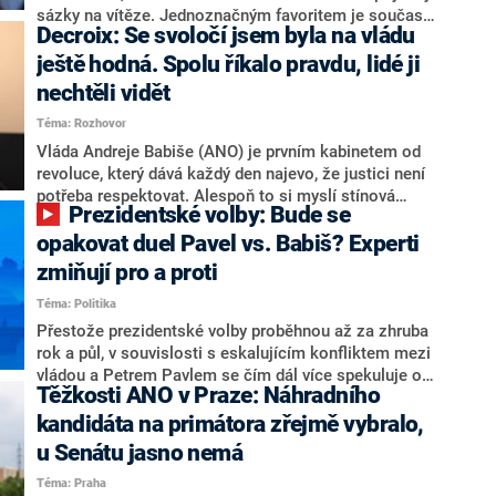
nepřítel, ale soupeř.
sázky na vítěze. Jednoznačným favoritem je současná
Decroix: Se svoločí jsem byla na vládu
hlava státu Petr Pavel. Daleko za ním pak bookmakeři
zmiňují dva výrazné politiky ANO, tedy premiéra
ještě hodná. Spolu říkalo pravdu, lidé ji
Andreje Babiše a ministra průmyslu Karla Havlíčka.
nechtěli vidět
Oblíbeným tipem samotných sázkařů je poslanec za
Téma: Rozhovor
Motoristy Filip Turek. Politolog Jan Kubáček nicméně
o případné kandidatuře kohokoliv ze zmíněné trojice
Vláda Andreje Babiše (ANO) je prvním kabinetem od
značně pochybuje. Podle něj současná koalice dosud
revoluce, který dává každý den najevo, že justici není
nemá osobu, která by Pavlovi mohla konkurovat.
potřeba respektovat. Alespoň to si myslí stínová
Prezidentské volby: Bude se
ministryně spravedlnosti ODS Eva Decroix. V
rozhovoru pro CNN Prima NEWS si nebrala servítky
opakovat duel Pavel vs. Babiš? Experti
ohledně politického výkonu svého nástupce Jeronýma
zmiňují pro a proti
Tejce (za ANO) či vládní zmocněnkyně pro lidská
Téma: Politika
práva Taťány Malé (ANO). Označením „svoloč“ na
adresu vlády prý byla ještě hodná. Decroix se také
Přestože prezidentské volby proběhnou až za zhruba
vrátila k volební porážce koalice Spolu či promluvila o
rok a půl, v souvislosti s eskalujícím konfliktem mezi
hnutí Naše Česko Martina Kuby.
vládou a Petrem Pavlem se čím dál více spekuluje o
Těžkosti ANO v Praze: Náhradního
tom, koho by do bitvy o Hrad mohla vyslat současná
koalice. Někteří političtí komentátoři znovu vytahují
kandidáta na primátora zřejmě vybralo,
jméno premiéra Andreje Babiše (ANO). Jak moc je
u Senátu jasno nemá
pravděpodobné, že se v prezidentských volbách 2028
Téma: Praha
bude znovu opakovat souboj z roku 2023?