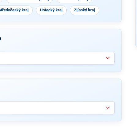
Středočeský kraj
Ústecký kraj
Zlínský kraj
?