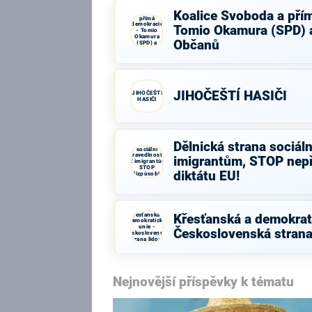
Koalice
Koalice Svoboda a pří
Svoboda a
přímá
demokracie
Tomio Okamura (SPD) a
- Tomio
Okamura
Občanů
(SPD) a
Strana Práv
Občanů
JIHOČEŠTÍ HASIČI
JIHOČEŠTÍ
HASIČI
Dělnická strana sociáln
Dělnická strana
sociální
spravedlnosti -
imigrantům, STOP nep
NE imigrantům,
STOP
diktátu EU!
nepřizpůsobivým
a diktátu EU!
Křesťanská a
Křesťanská a demokrati
demokratická
unie -
Československá strana
Československá
strana lidová
Nejnovější příspěvky k tématu