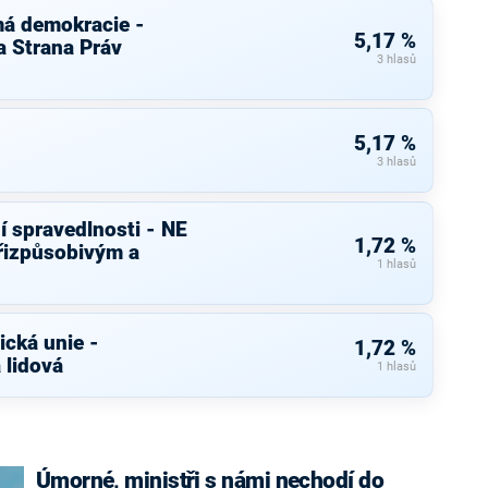
má demokracie -
5,17 %
 Strana Práv
3 hlasů
5,17 %
3 hlasů
í spravedlnosti - NE
1,72 %
řizpůsobivým a
1 hlasů
cká unie -
1,72 %
 lidová
1 hlasů
Úmorné, ministři s námi nechodí do