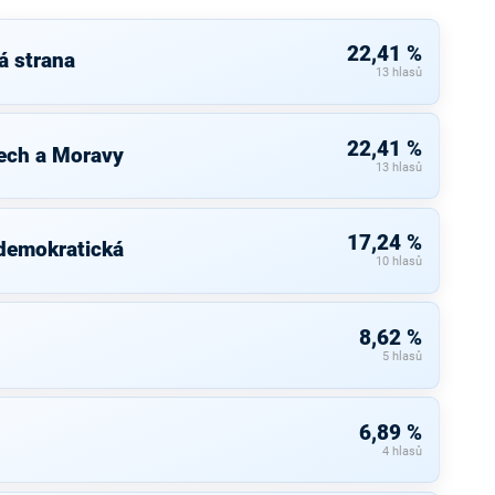
22,41 %
á strana
13 hlasů
22,41 %
ech a Moravy
13 hlasů
17,24 %
 demokratická
10 hlasů
8,62 %
5 hlasů
6,89 %
4 hlasů