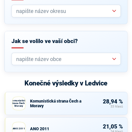
Jak se volilo ve vaší obci?
Konečné výsledky v Ledvice
28,94 %
Komunistická strana Čech a
Komunistická
strana Čech a
Moravy
Moravy
33 hlasů
21,05 %
ANO 2011
ANO 2011
24 hlasů