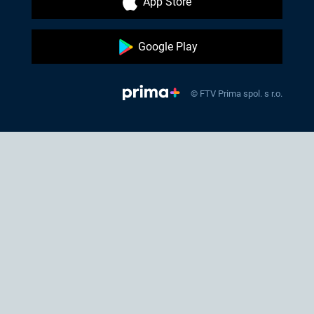
App Store
Google Play
© FTV Prima spol. s r.o.