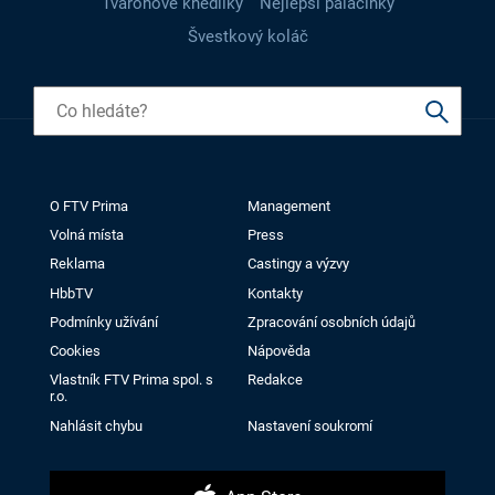
Tvarohové knedlíky
Nejlepší palačinky
Švestkový koláč
O FTV Prima
Management
Volná místa
Press
Reklama
Castingy a výzvy
HbbTV
Kontakty
Podmínky užívání
Zpracování osobních údajů
Cookies
Nápověda
Vlastník FTV Prima spol. s
Redakce
r.o.
Nahlásit chybu
Nastavení soukromí