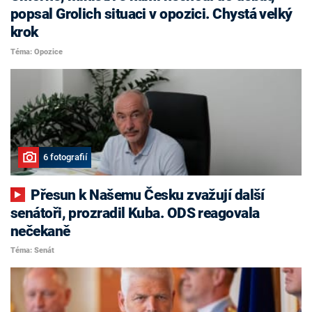
popsal Grolich situaci v opozici. Chystá velký
krok
Téma: Opozice
6 fotografií
Přesun k Našemu Česku zvažují další
senátoři, prozradil Kuba. ODS reagovala
nečekaně
Téma: Senát