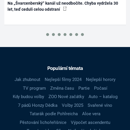
Na „Švarcenberský“ kanál už neodbočíte. Chyba vydržela 30
let, teď ceduli celou odstraní
Populární témata
Jak zhubnout
Nejlepší filmy 2024
Nejlepší horory
TV program
Změna času
Partie
Počasí
Kdy budou volby
ZOO Nové začátky
Auto – katalog
7 pádů Honzy Dědka
Volby 2025
Svařené víno
Tatarák podle Pohlreicha
Aloe vera
Pěstování lichořeřišnice
Výpočet ascendentu