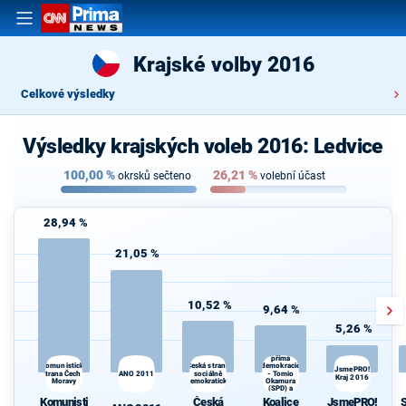
Krajské volby 2016
Celkové výsledky
Výsledky krajských voleb 2016: Ledvice
100,00
%
26,21
%
okrsků sečteno
volební účast
28,94 %
21,05 %
10,52 %
9,64 %
5,26 %
Koalice
Svoboda a
přímá
demokracie
Komunistická
Česká strana
JsmePRO!
S
strana Čech a
ANO 2011
sociálně
- Tomio
Kraj 2016
Moravy
demokratická
Okamura
(SPD) a
Strana Práv
Komunisti
Česká
Koalice
JsmePRO!
Občanů