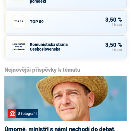
pořádek!
PRO pořádek!
3,50 %
TOP 09
TOP 09
4 hlasů
3,50 %
Komunistická strana
Komunistická
strana
Československa
Československa
4 hlasů
Nejnovější příspěvky k tématu
8 fotografií
Úmorné, ministři s námi nechodí do debat,