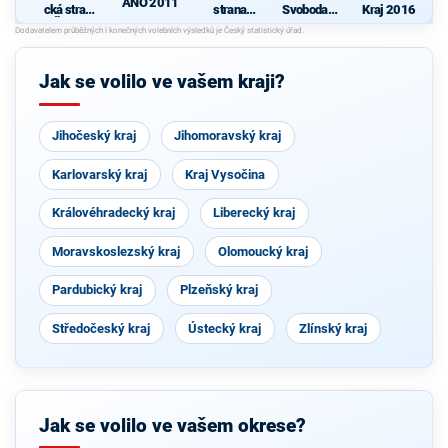
ANO 2011
cká strana
strana
Svoboda a
Kraj 2016
Čech a
sociálně
přímá
N
Moravy
demokrati
demokraci
cká
e - Tomio
Okamura
Jak se volilo ve vašem kraji?
(SPD) a
Strana
Práv
Občanů
Jihočeský kraj
Jihomoravský kraj
Karlovarský kraj
Kraj Vysočina
Královéhradecký kraj
Liberecký kraj
Moravskoslezský kraj
Olomoucký kraj
Pardubický kraj
Plzeňský kraj
Středočeský kraj
Ústecký kraj
Zlínský kraj
Jak se volilo ve vašem okrese?