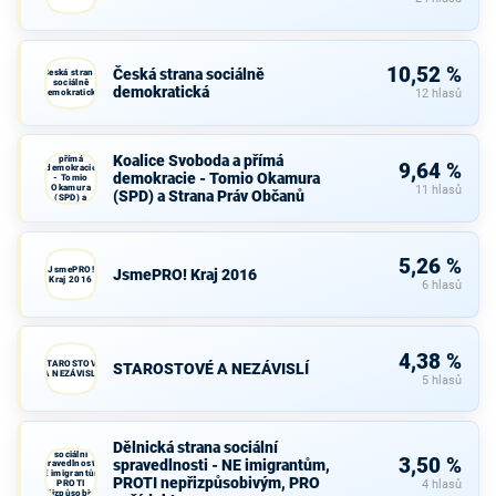
10,52 %
Česká strana sociálně
Česká strana
sociálně
demokratická
demokratická
12 hlasů
Koalice
Svoboda a
Koalice Svoboda a přímá
přímá
9,64 %
demokracie
demokracie - Tomio Okamura
- Tomio
Okamura
11 hlasů
(SPD) a Strana Práv Občanů
(SPD) a
Strana Práv
Občanů
5,26 %
JsmePRO!
JsmePRO! Kraj 2016
Kraj 2016
6 hlasů
4,38 %
STAROSTOVÉ
STAROSTOVÉ A NEZÁVISLÍ
A NEZÁVISLÍ
5 hlasů
Dělnická strana sociální
Dělnická strana
sociální
3,50 %
spravedlnosti - NE imigrantům,
spravedlnosti -
NE imigrantům,
PROTI nepřizpůsobivým, PRO
PROTI
4 hlasů
nepřizpůsobivým,