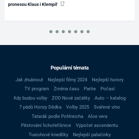
pronesou Klaus i Klempíř
Populární témata
Jak zhubnout
Nejlepší filmy 2024
Nejlepší horory
TV program
Změna času
Partie
Počasí
Kdy budou volby
ZOO Nové začátky
Auto – katalog
7 pádů Honzy Dědka
Volby 2025
Svařené víno
Tatarák podle Pohlreicha
Aloe vera
Pěstování lichořeřišnice
Výpočet ascendentu
Tvarohové knedlíky
Nejlepší palačinky