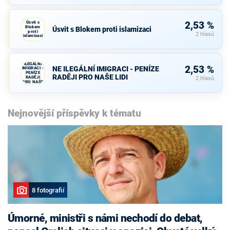
Úsvit s
2,53 %
Blokem
Úsvit s Blokem proti islamizaci
proti
2 hlasů
islamizaci
NE
ILEGÁLNÍ
2,53 %
NE ILEGÁLNÍ IMIGRACI - PENÍZE
IMIGRACI -
PENÍZE
RADĚJI PRO NAŠE LIDI
RADĚJI
2 hlasů
PRO NAŠE
LIDI
Nejnovější příspěvky k tématu
8 fotografií
Úmorné, ministři s námi nechodí do debat,