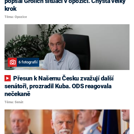
popsal Grolich situaci v opozici. Chystá velký
krok
Téma: Opozice
6 fotografií
Přesun k Našemu Česku zvažují další
senátoři, prozradil Kuba. ODS reagovala
nečekaně
Téma: Senát