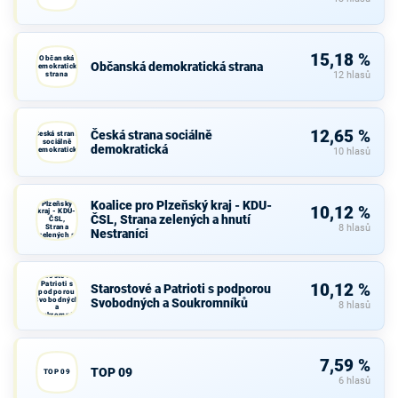
15,18 %
Občanská
Občanská demokratická strana
demokratická
strana
12 hlasů
12,65 %
Česká strana sociálně
Česká strana
sociálně
demokratická
demokratická
10 hlasů
Koalice
pro
Koalice pro Plzeňský kraj - KDU-
Plzeňský
10,12 %
kraj - KDU-
ČSL, Strana zelených a hnutí
ČSL,
Strana
8 hlasů
Nestraníci
zelených a
hnutí
Nestraníci
Starostové a
Patrioti s
10,12 %
Starostové a Patrioti s podporou
podporou
Svobodných
Svobodných a Soukromníků
8 hlasů
a
Soukromníků
7,59 %
TOP 09
TOP 09
6 hlasů