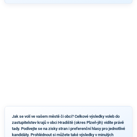
Jak se volí ve vašem městě či obci? Celkové výsledky voleb do
zastupitelstev krajů v obci Hradiště (okres Plzeň-jih) vidíte právě
tady. Podívejte se na zisky stran i preferenční hlasy pro jednotlivé
kandidáty. Prohlédnout si můžete také výsledky v minulých