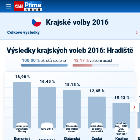
Krajské volby 2016
Celkové výsledky
Výsledky krajských voleb 2016: Hradiště
100,00
%
43,17
%
okrsků sečteno
volební účast
18,98 %
16,45 %
15,18 %
12,65 %
10,12 %
Koalice
pro
Plzeňský
Česká strana
Komunistická
Občanská
kraj - KDU-
strana Čech a
ANO 2011
demokratická
sociálně
ČSL,
Moravy
strana
demokratická
Strana
zelených a
S
hnutí
Komunisti
Občanská
Česká
Koalice
S
Nestraníci