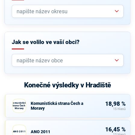
Jak se volilo ve vaší obci?
Konečné výsledky v Hradiště
18,98 %
Komunistická strana Čech a
Komunistická
strana Čech a
Moravy
Moravy
15 hlasů
16,45 %
ANO 2011
ANO 2011
13 hlasů