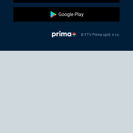
Google Play
© FTV Prima spol. s r.o.