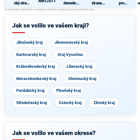
ANO 2011
cká strana
demokrati
strana
pro
a
Čech a
cká strana
sociálně
Plzeňský
Moravy
demokrati
kraj -
cká
KDU-ČSL,
Strana
S
Jak se volilo ve vašem kraji?
zelených a
hnutí
Nestraníci
Jihočeský kraj
Jihomoravský kraj
Karlovarský kraj
Kraj Vysočina
Královéhradecký kraj
Liberecký kraj
Moravskoslezský kraj
Olomoucký kraj
Pardubický kraj
Plzeňský kraj
Středočeský kraj
Ústecký kraj
Zlínský kraj
Jak se volilo ve vašem okrese?