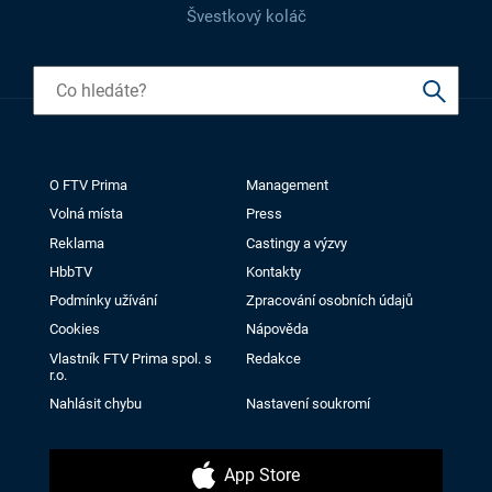
Švestkový koláč
O FTV Prima
Management
Volná místa
Press
Reklama
Castingy a výzvy
HbbTV
Kontakty
Podmínky užívání
Zpracování osobních údajů
Cookies
Nápověda
Vlastník FTV Prima spol. s
Redakce
r.o.
Nahlásit chybu
Nastavení soukromí
App Store