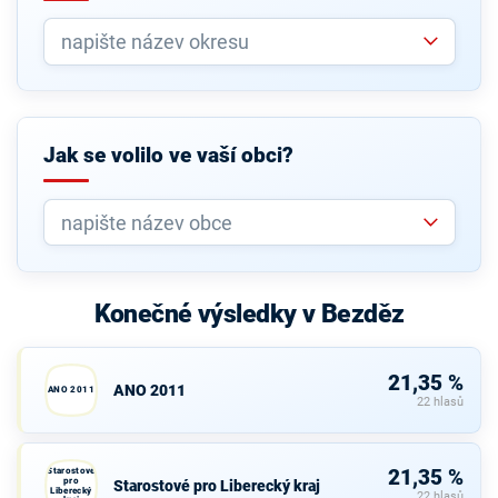
Jak se volilo ve vaší obci?
Konečné výsledky v Bezděz
21,35 %
ANO 2011
ANO 2011
22 hlasů
Starostové
21,35 %
pro
Starostové pro Liberecký kraj
Liberecký
22 hlasů