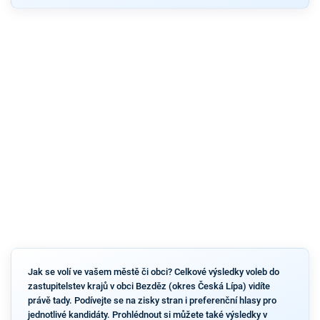
Jak se volí ve vašem městě či obci? Celkové výsledky voleb do
zastupitelstev krajů v obci Bezděz (okres Česká Lípa) vidíte
právě tady. Podívejte se na zisky stran i preferenční hlasy pro
jednotlivé kandidáty. Prohlédnout si můžete také výsledky v