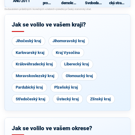
ANO 2011
pro
demokrati
Svoboda a
cká strana
Liberecký
cká strana
přímá
Čech a
kraj
demokraci
Moravy
d
e - Tomio
Okamura
Jak se volilo ve vašem kraji?
(SPD) a
Strana
Práv
Občanů
Jihočeský kraj
Jihomoravský kraj
Karlovarský kraj
Kraj Vysočina
Královéhradecký kraj
Liberecký kraj
Moravskoslezský kraj
Olomoucký kraj
Pardubický kraj
Plzeňský kraj
Středočeský kraj
Ústecký kraj
Zlínský kraj
Jak se volilo ve vašem okrese?