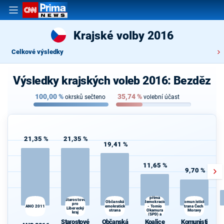
Krajské volby 2016
Celkové výsledky
Výsledky krajských voleb 2016: Bezděz
100,00
%
35,74
%
okrsků sečteno
volební účast
21,35 %
21,35 %
19,41 %
11,65 %
9,70 %
Koalice
Svoboda a
přímá
Starostové
demokracie
Občanská
Komunistická
pro
ANO 2011
demokratická
- Tomio
strana Čech a
Liberecký
strana
Okamura
Moravy
d
kraj
(SPD) a
Strana Práv
Starostové
Občanská
Koalice
Komunisti
Občanů