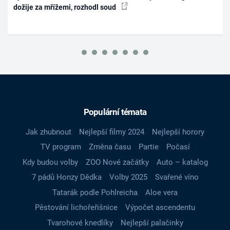
dožije za mřížemi, rozhodl soud
Populární témata
Jak zhubnout
Nejlepší filmy 2024
Nejlepší horory
TV program
Změna času
Partie
Počasí
Kdy budou volby
ZOO Nové začátky
Auto – katalog
7 pádů Honzy Dědka
Volby 2025
Svařené víno
Tatarák podle Pohlreicha
Aloe vera
Pěstování lichořeřišnice
Výpočet ascendentu
Tvarohové knedlíky
Nejlepší palačinky