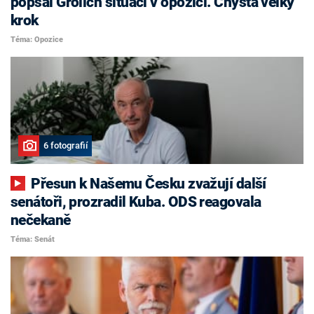
popsal Grolich situaci v opozici. Chystá velký
krok
Téma: Opozice
6 fotografií
Přesun k Našemu Česku zvažují další
senátoři, prozradil Kuba. ODS reagovala
nečekaně
Téma: Senát