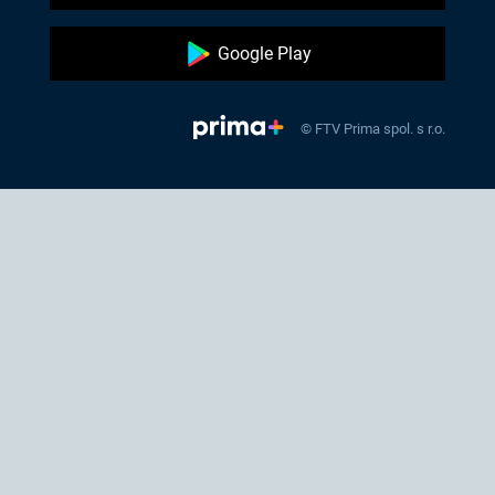
Google Play
© FTV Prima spol. s r.o.