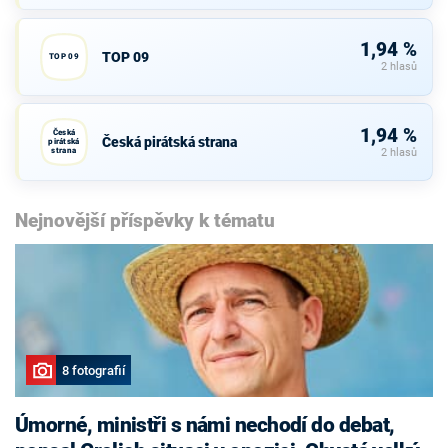
1,94 %
TOP 09
TOP 09
2 hlasů
1,94 %
Česká
Česká pirátská strana
pirátská
strana
2 hlasů
Nejnovější příspěvky k tématu
8 fotografií
Úmorné, ministři s námi nechodí do debat,