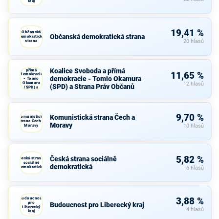
kraj
19,41 %
Občanská
Občanská demokratická strana
demokratická
strana
20 hlasů
Koalice
Svoboda a
Koalice Svoboda a přímá
přímá
11,65 %
demokracie
demokracie - Tomio Okamura
- Tomio
Okamura
12 hlasů
(SPD) a Strana Práv Občanů
(SPD) a
Strana Práv
Občanů
9,70 %
Komunistická strana Čech a
Komunistická
strana Čech a
Moravy
Moravy
10 hlasů
5,82 %
Česká strana sociálně
Česká strana
sociálně
demokratická
demokratická
6 hlasů
Budoucnost
3,88 %
pro
Budoucnost pro Liberecký kraj
Liberecký
4 hlasů
kraj