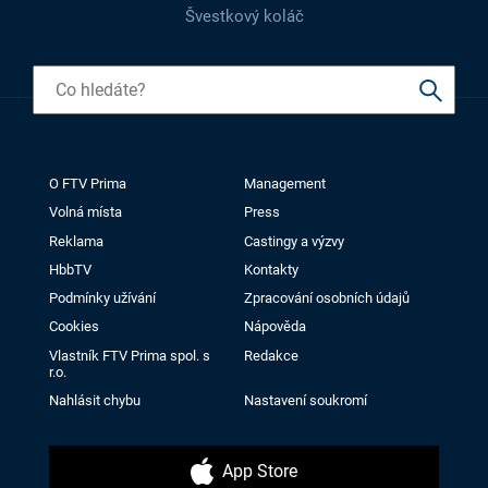
Švestkový koláč
O FTV Prima
Management
Volná místa
Press
Reklama
Castingy a výzvy
HbbTV
Kontakty
Podmínky užívání
Zpracování osobních údajů
Cookies
Nápověda
Vlastník FTV Prima spol. s
Redakce
r.o.
Nahlásit chybu
Nastavení soukromí
App Store