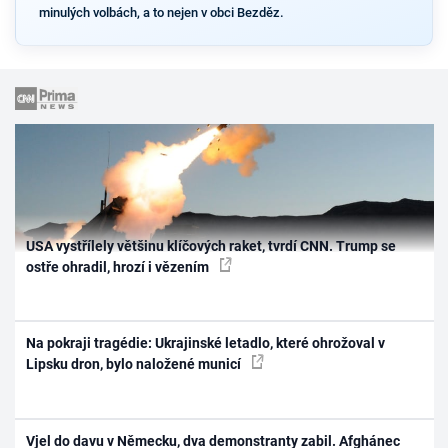
minulých volbách, a to nejen v obci Bezděz.
USA vystřílely většinu klíčových raket, tvrdí CNN. Trump se
ostře ohradil, hrozí i vězením
Na pokraji tragédie: Ukrajinské letadlo, které ohrožoval v
Lipsku dron, bylo naložené municí
Vjel do davu v Německu, dva demonstranty zabil. Afghánec