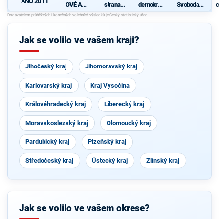
ANO 2011
OVÉ A
strana
demokrati
Svoboda a
c
NEZÁVISL
sociálně
cká strana
přímá
Í
demokrati
demokraci
cká
e - Tomio
Okamura
Jak se volilo ve vašem kraji?
(SPD) a
Strana
Práv
Občanů
Jihočeský kraj
Jihomoravský kraj
Karlovarský kraj
Kraj Vysočina
Královéhradecký kraj
Liberecký kraj
Moravskoslezský kraj
Olomoucký kraj
Pardubický kraj
Plzeňský kraj
Středočeský kraj
Ústecký kraj
Zlínský kraj
Jak se volilo ve vašem okrese?