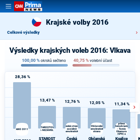
Krajské volby 2016
Celkové výsledky
Výsledky krajských voleb 2016: Vlkava
100,00
%
40,75
%
okrsků sečteno
volební účast
28,36 %
13,47 %
12,76 %
12,05 %
11,34 %
Koalice
Svoboda a
přímá
Občanská
K
Česká strana
demokracie
STAROSTOVÉ
sociálně
demokratická
- Tomio
s
ANO 2011
A NEZÁVISLÍ
demokratická
strana
Okamura
(SPD) a
Strana Práv
STAROST
Česká
Občanská
Koalice
K
Občanů