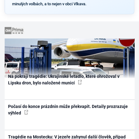
minulých volbách, a to nejen v obci Vlkava.
Na pokraji tragédie: Ukrajinské letadlo, které ohrožoval v
Lipsku dron, bylo naložené municí
Počasí do konce prázdnin může překvapit. Detaily prozrazuje
výhled
Tragédie na Mostecku: V jezeře zahynul další člověk, případ