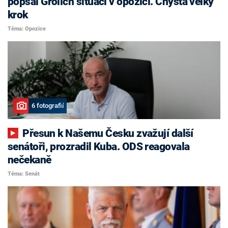
popsal Grolich situaci v opozici. Chystá velký
krok
Téma: Opozice
6 fotografií
Přesun k Našemu Česku zvažují další
senátoři, prozradil Kuba. ODS reagovala
nečekaně
Téma: Senát