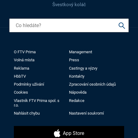
Švestkový koláč
O FTV Prima
Management
Volná místa
Press
Reklama
Castingy a výzvy
HbbTV
Kontakty
Podmínky užívání
Zpracování osobních údajů
Cookies
Nápověda
Vlastník FTV Prima spol. s
Redakce
r.o.
Nahlásit chybu
Nastavení soukromí
App Store