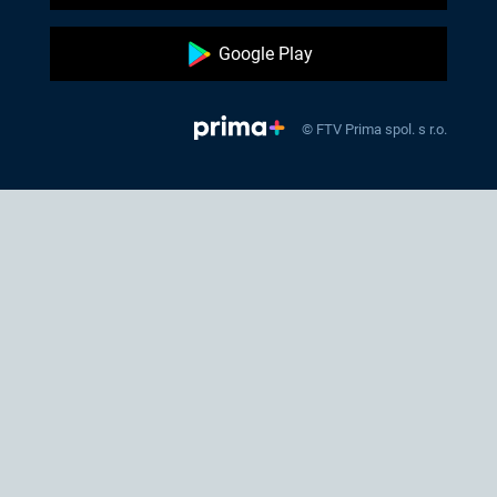
Google Play
© FTV Prima spol. s r.o.