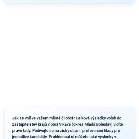
Jak se volí ve vašem městě či obci? Celkové výsledky voleb do
zastupitelstev krajů v obci Vlkava (okres Mladá Boleslav) vidíte
právě tady. Podívejte se na zisky stran i preferenční hlasy pro
jednotlivé kandidáty. Prohlédnout si můžete také výsledky v