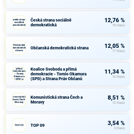
12,76 %
Česká strana sociálně
Česká strana
sociálně
demokratická
demokratická
18 hlasů
12,05 %
Občanská
Občanská demokratická strana
demokratická
strana
17 hlasů
Koalice
Svoboda a
Koalice Svoboda a přímá
přímá
11,34 %
demokracie
demokracie - Tomio Okamura
- Tomio
Okamura
16 hlasů
(SPD) a Strana Práv Občanů
(SPD) a
Strana Práv
Občanů
8,51 %
Komunistická strana Čech a
Komunistická
strana Čech a
Moravy
Moravy
12 hlasů
3,54 %
TOP 09
TOP 09
5 hlasů