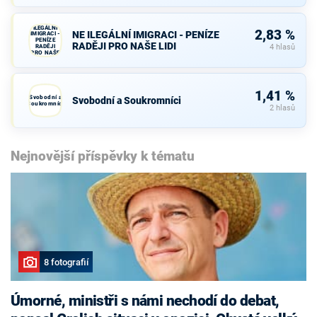
NE
ILEGÁLNÍ
2,83 %
NE ILEGÁLNÍ IMIGRACI - PENÍZE
IMIGRACI -
PENÍZE
RADĚJI PRO NAŠE LIDI
RADĚJI
4 hlasů
PRO NAŠE
LIDI
1,41 %
Svobodní a
Svobodní a Soukromníci
Soukromníci
2 hlasů
Nejnovější příspěvky k tématu
8 fotografií
Úmorné, ministři s námi nechodí do debat,