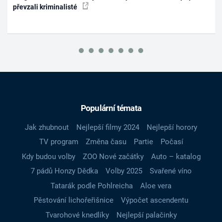
převzali kriminalisté
Populární témata
Jak zhubnout
Nejlepší filmy 2024
Nejlepší horory
TV program
Změna času
Partie
Počasí
Kdy budou volby
ZOO Nové začátky
Auto – katalog
7 pádů Honzy Dědka
Volby 2025
Svařené víno
Tatarák podle Pohlreicha
Aloe vera
Pěstování lichořeřišnice
Výpočet ascendentu
Tvarohové knedlíky
Nejlepší palačinky