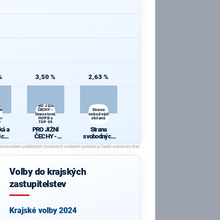
%
3,50 %
2,63 %
á a
PRO JIŽNÍ
cká
ČECHY -
Strana
Starostové,
svobodných
nská
HOPB a
občanů
ová
TOP 09
ká a
PRO JIŽNÍ
Strana
ická
ČECHY -
svobodných
Starostové,
občanů
vens
HOPB a TOP
na
09
á
Volby do krajských
zastupitelstev
Krajské volby 2024