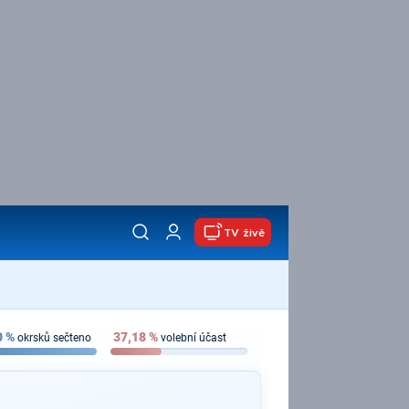
TV živě
0
%
37,18
%
okrsků sečteno
volební účast