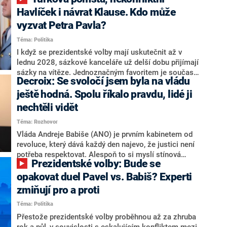
NEWS to řekl zakladatel hnutí a jihočeský hejtman
Martin Kuba. Konkrétní nebyl, ale získat by takto mohl
Havlíček i návrat Klause. Kdo může
například senátora Zdeňka Hrabu, který je dnes
vyzvat Petra Pavla?
součástí klubu ODS a TOP 09. Hraba to na dotaz
Téma: Politika
redakce nevyloučil. Předseda klubu senátorů ODS
Zdeněk Nytra redakci řekl, že počítá s odchodem
I když se prezidentské volby mají uskutečnit až v
některých senátorů z klubu a že Naše Česko není
lednu 2028, sázkové kanceláře už delší dobu přijímají
nepřítel, ale soupeř.
sázky na vítěze. Jednoznačným favoritem je současná
Decroix: Se svoločí jsem byla na vládu
hlava státu Petr Pavel. Daleko za ním pak bookmakeři
zmiňují dva výrazné politiky ANO, tedy premiéra
ještě hodná. Spolu říkalo pravdu, lidé ji
Andreje Babiše a ministra průmyslu Karla Havlíčka.
nechtěli vidět
Oblíbeným tipem samotných sázkařů je poslanec za
Téma: Rozhovor
Motoristy Filip Turek. Politolog Jan Kubáček nicméně
o případné kandidatuře kohokoliv ze zmíněné trojice
Vláda Andreje Babiše (ANO) je prvním kabinetem od
značně pochybuje. Podle něj současná koalice dosud
revoluce, který dává každý den najevo, že justici není
nemá osobu, která by Pavlovi mohla konkurovat.
potřeba respektovat. Alespoň to si myslí stínová
Prezidentské volby: Bude se
ministryně spravedlnosti ODS Eva Decroix. V
rozhovoru pro CNN Prima NEWS si nebrala servítky
opakovat duel Pavel vs. Babiš? Experti
ohledně politického výkonu svého nástupce Jeronýma
zmiňují pro a proti
Tejce (za ANO) či vládní zmocněnkyně pro lidská
Téma: Politika
práva Taťány Malé (ANO). Označením „svoloč“ na
adresu vlády prý byla ještě hodná. Decroix se také
Přestože prezidentské volby proběhnou až za zhruba
vrátila k volební porážce koalice Spolu či promluvila o
rok a půl, v souvislosti s eskalujícím konfliktem mezi