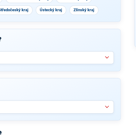
Středočeský kraj
Ústecký kraj
Zlínský kraj
?
e