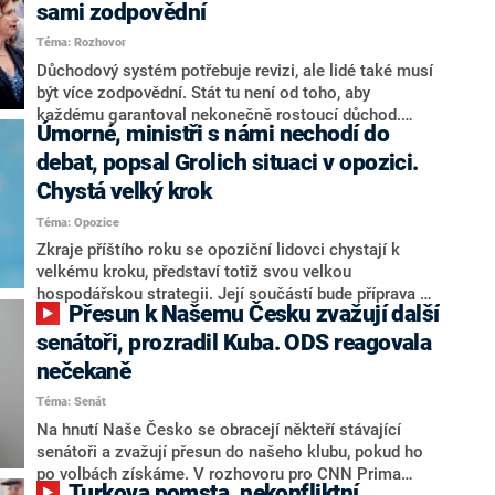
sami zodpovědní
Téma: Rozhovor
Důchodový systém potřebuje revizi, ale lidé také musí
být více zodpovědní. Stát tu není od toho, aby
každému garantoval nekonečně rostoucí důchod.
Úmorné, ministři s námi nechodí do
Chybí tu nový systém a my ho představíme,řekl
hejtman Jihočeského kraje a předseda hnutí Naše
debat, popsal Grolich situaci v opozici.
Česko Martin Kuba v rozhovoru pro CNN Prima NEWS.
Chystá velký krok
V čele státu pak podle něj nemůže být člověk, který by
Téma: Opozice
střetem zájmů omezoval čerpání financí a rozvoj,
dodal. Řešení u Andreje Babiše ale hodnotit nechtěl.
Zkraje příštího roku se opoziční lidovci chystají k
velkému kroku, představí totiž svou velkou
hospodářskou strategii. Její součástí bude příprava na
Přesun k Našemu Česku zvažují další
stárnutí populace, řekl ve středu na setkání s novináři
nový předseda lidovců Jan Grolich. Ten zároveň v
senátoři, prozradil Kuba. ODS reagovala
senátních volbách kandiduje ve Vyškově. Popsal i
nečekaně
aktivitu opozice, o níž vládní strany nebo političtí
Téma: Senát
komentátoři mluví jako o slabé a v defenzivě. „Je to
úmorná práce upozorňovat na chyby vlády. Ministři s
Na hnutí Naše Česko se obracejí někteří stávající
námi navíc nechodí do debat. Chceme ale ukazovat
senátoři a zvažují přesun do našeho klubu, pokud ho
svoje témata,“ odpověděl Grolich na dotaz CNN Prima
po volbách získáme. V rozhovoru pro CNN Prima
Turkova pomsta, nekonfliktní
NEWS.