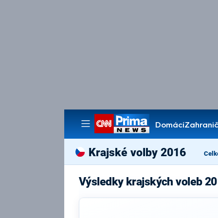
Domácí
Zahranič
Pořady
Krajské volby 2016
Celk
Výsledky krajských voleb 20