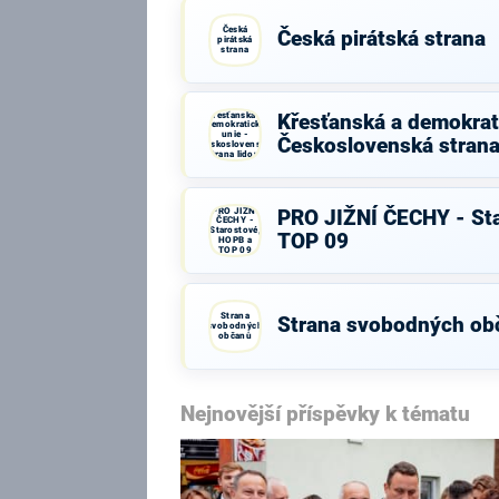
Česká
Česká pirátská strana
pirátská
strana
Křesťanská a
Křesťanská a demokrati
demokratická
unie -
Československá strana
Československá
strana lidová
PRO JIŽNÍ
PRO JIŽNÍ ČECHY - St
ČECHY -
Starostové,
TOP 09
HOPB a
TOP 09
Strana
Strana svobodných ob
svobodných
občanů
Nejnovější příspěvky k tématu