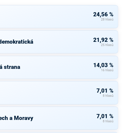
24,56 %
28 hlasů
21,92 %
 demokratická
25 hlasů
14,03 %
á strana
16 hlasů
7,01 %
8 hlasů
7,01 %
ech a Moravy
8 hlasů