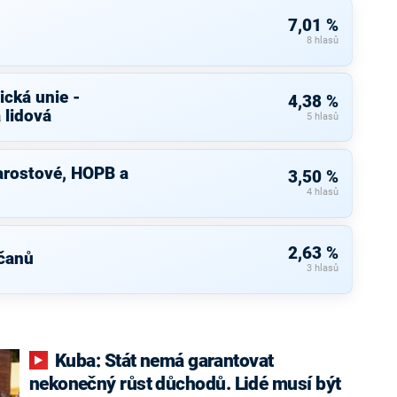
7,01 %
8 hlasů
cká unie -
4,38 %
 lidová
5 hlasů
arostové, HOPB a
3,50 %
4 hlasů
2,63 %
čanů
3 hlasů
Kuba: Stát nemá garantovat
nekonečný růst důchodů. Lidé musí být