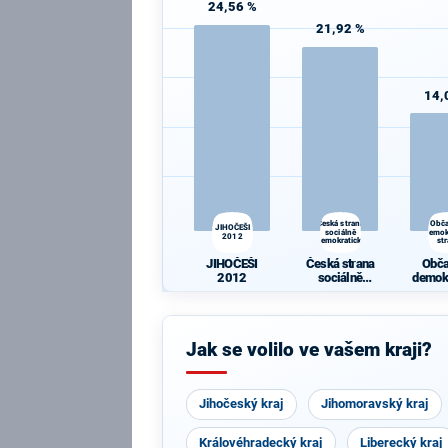
24,56 %
21,92 %
14,
Česká strana
Obč
JIHOČEŠI
sociálně
demok
2012
demokratická
st
JIHOČEŠI
Česká strana
Obč
2012
sociálně
demok
demokratická
st
Jak se volilo ve vašem kraji?
Jihočeský kraj
Jihomoravský kraj
Královéhradecký kraj
Liberecký kraj