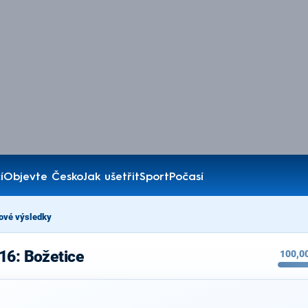
í
Objevte Česko
Jak ušetřit
Sport
Počasí
ové výsledky
16: Božetice
100,0