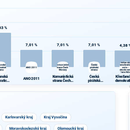
03 %
7,01 %
7,01 %
7,01 %
4,38 
Křesťansk
anská
Komunistická
Česká
demokrati
ratická
ANO 2011
strana Čech a
pirátská
unie -
rana
Moravy
strana
Českoslove
strana lid
anská
Komunistická
Česká
Křesťans
ANO 2011
ratická
strana Čech a
pirátská
demokrat
rana
Moravy
strana
unie -
Českoslo
ká stra
lidov
Karlovarský kraj
Kraj Vysočina
Moravskoslezský kraj
Olomoucký kraj