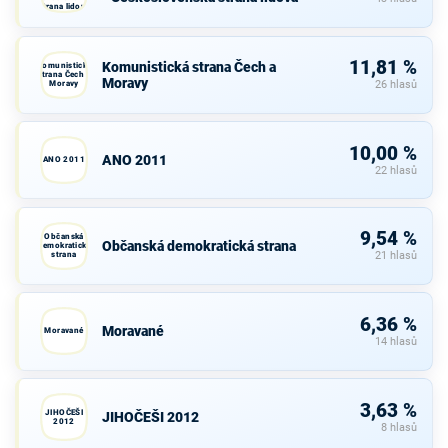
strana lidová
11,81 %
Komunistická strana Čech a
Komunistická
strana Čech a
Moravy
Moravy
26 hlasů
10,00 %
ANO 2011
ANO 2011
22 hlasů
9,54 %
Občanská
Občanská demokratická strana
demokratická
strana
21 hlasů
6,36 %
Moravané
Moravané
14 hlasů
3,63 %
JIHOČEŠI
JIHOČEŠI 2012
2012
8 hlasů