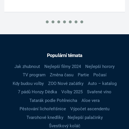
Populární témata
Jak zhubnout
Nejlepší filmy 2024
Nejlepší horory
TV program
Změna času
Partie
Počasí
Kdy budou volby
ZOO Nové začátky
Auto – katalog
7 pádů Honzy Dědka
Volby 2025
Svařené víno
Tatarák podle Pohlreicha
Aloe vera
Pěstování lichořeřišnice
Výpočet ascendentu
Tvarohové knedlíky
Nejlepší palačinky
Švestkový koláč