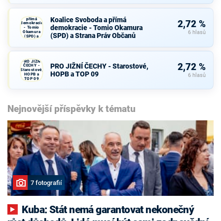
Koalice
Svoboda a
Koalice Svoboda a přímá
přímá
2,72 %
demokracie
demokracie - Tomio Okamura
- Tomio
Okamura
6 hlasů
(SPD) a Strana Práv Občanů
(SPD) a
Strana Práv
Občanů
PRO JIŽNÍ
2,72 %
PRO JIŽNÍ ČECHY - Starostové,
ČECHY -
Starostové,
HOPB a TOP 09
HOPB a
6 hlasů
TOP 09
Nejnovější příspěvky k tématu
7 fotografií
Kuba: Stát nemá garantovat nekonečný