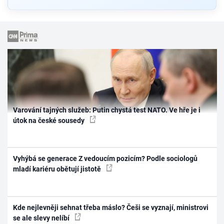
Varování tajných služeb: Putin chystá test NATO. Ve hře je i
útok na české sousedy
Vyhýbá se generace Z vedoucím pozicím? Podle sociologů
mladí kariéru obětují jistotě
Kde nejlevněji sehnat třeba máslo? Češi se vyznají, ministrovi
se ale slevy nelíbí