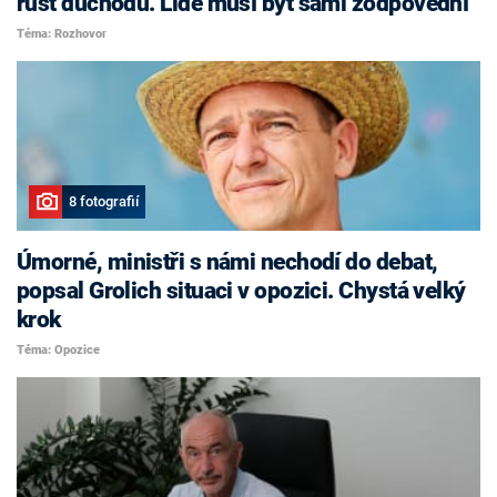
růst důchodů. Lidé musí být sami zodpovědní
Téma: Rozhovor
8 fotografií
Úmorné, ministři s námi nechodí do debat,
popsal Grolich situaci v opozici. Chystá velký
krok
Téma: Opozice