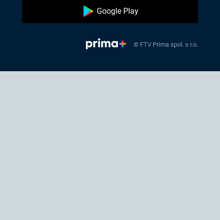
Google Play
© FTV Prima spol. s r.o.