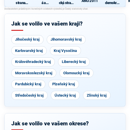
ANO 2011
strana
á a
cká strana
demokrati
sociálně
demokrati
Čech a
cká strana
demokrati
cká unie -
Moravy
cká
Českoslov
enská
Jak se volilo ve vašem kraji?
strana
lidová
Jihočeský kraj
Jihomoravský kraj
Karlovarský kraj
Kraj Vysočina
Královéhradecký kraj
Liberecký kraj
Moravskoslezský kraj
Olomoucký kraj
Pardubický kraj
Plzeňský kraj
Středočeský kraj
Ústecký kraj
Zlínský kraj
Jak se volilo ve vašem okrese?