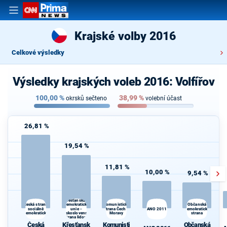
Krajské volby 2016
Celkové výsledky
Výsledky krajských voleb 2016: Volfířov
100,00
%
38,99
%
okrsků sečteno
volební účast
26,81 %
19,54 %
11,81 %
10,00 %
9,54 %
Křesťanská a
demokratická
Česká strana
Komunistická
Občanská
sociálně
unie -
strana Čech a
ANO 2011
demokratická
demokratická
Československá
Moravy
strana
strana lidová
Česká
Křesťansk
Komunisti
Občanská