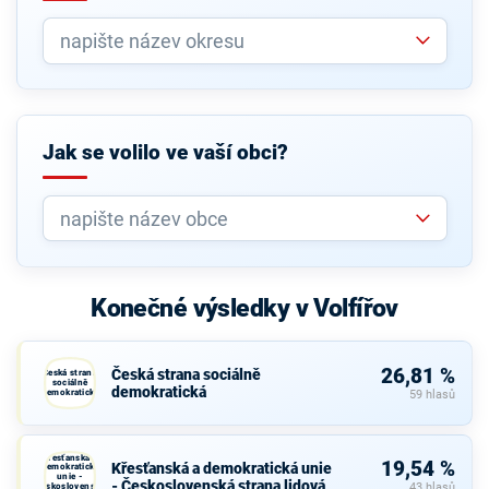
Jak se volilo ve vaší obci?
Konečné výsledky v Volfířov
26,81 %
Česká strana sociálně
Česká strana
sociálně
demokratická
demokratická
59 hlasů
Křesťanská a
19,54 %
Křesťanská a demokratická unie
demokratická
unie -
- Československá strana lidová
Československá
43 hlasů