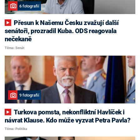
6 fotografií
Přesun k Našemu Česku zvažují další
senátoři, prozradil Kuba. ODS reagovala
nečekaně
Téma: Senát
9 fotografií
Turkova pomsta, nekonfliktní Havlíček i
návrat Klause. Kdo může vyzvat Petra Pavla?
Téma: Politika