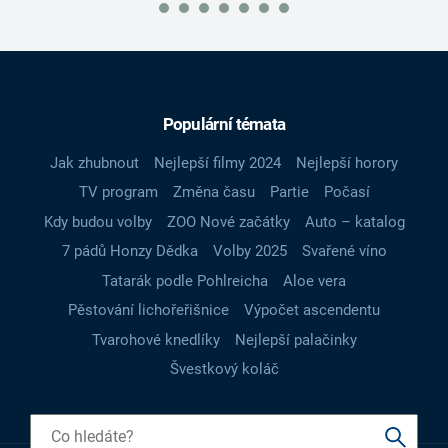
Populární témata
Jak zhubnout
Nejlepší filmy 2024
Nejlepší horory
TV program
Změna času
Partie
Počasí
Kdy budou volby
ZOO Nové začátky
Auto – katalog
7 pádů Honzy Dědka
Volby 2025
Svařené víno
Tatarák podle Pohlreicha
Aloe vera
Pěstování lichořeřišnice
Výpočet ascendentu
Tvarohové knedlíky
Nejlepší palačinky
Švestkový koláč