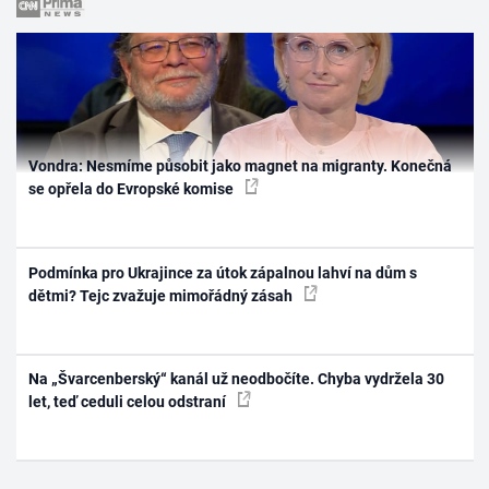
Vondra: Nesmíme působit jako magnet na migranty. Konečná
se opřela do Evropské komise
Podmínka pro Ukrajince za útok zápalnou lahví na dům s
dětmi? Tejc zvažuje mimořádný zásah
Na „Švarcenberský“ kanál už neodbočíte. Chyba vydržela 30
let, teď ceduli celou odstraní