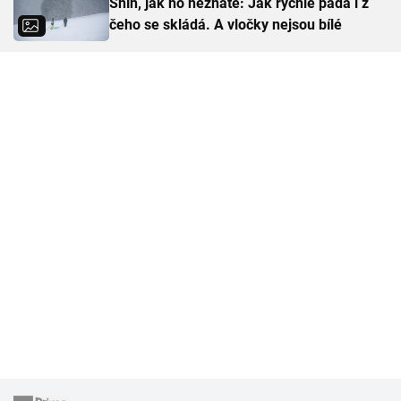
Sníh, jak ho neznáte: Jak rychle padá i z
čeho se skládá. A vločky nejsou bílé