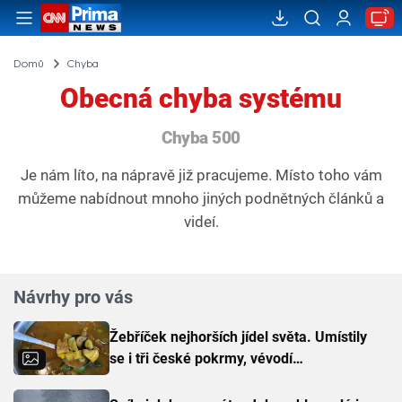
Domů
Chyba
Obecná chyba systému
Chyba 500
Je nám líto, na nápravě již pracujeme. Místo toho vám
můžeme nabídnout mnoho jiných podnětných článků a
videí.
Návrhy pro vás
Žebříček nejhorších jídel světa. Umístily
se i tři české pokrmy, vévodí
skandinávská kuchyně