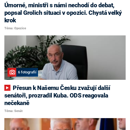
Úmorné, ministři s námi nechodí do debat,
popsal Grolich situaci v opozici. Chystá velký
krok
Téma: Opozice
6 fotografií
Přesun k Našemu Česku zvažují další
senátoři, prozradil Kuba. ODS reagovala
nečekaně
Téma: Senát