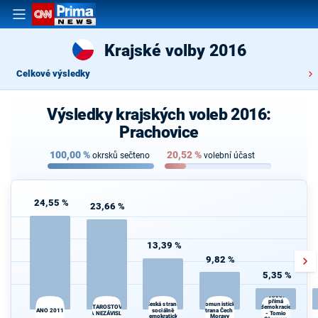
Krajské volby 2016
Celkové výsledky
Výsledky krajských voleb 2016:
Prachovice
100,00
%
20,52
%
okrsků sečteno
volební účast
24,55 %
23,66 %
13,39 %
9,82 %
5,35 %
Svoboda a
přímá
Komunistická
Česká strana
demokracie
STAROSTOVÉ
ANO 2011
sociálně
strana Čech a
d
A NEZÁVISLÍ
- Tomio
demokratická
Moravy