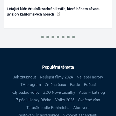
Létající kůň: Vrtulník zachránil zvíře, které během závodu
uvízlo v kalifornských horách
Populární témata
Jak zhubnout
Nejlepší filmy 2024
Nejlepší horory
TV program
Změna času
Partie
Počasí
Kdy budou volby
ZOO Nové začátky
Auto – katalog
7 pádů Honzy Dědka
Volby 2025
Svařené víno
Tatarák podle Pohlreicha
Aloe vera
Pěstování lichořeřišnice
Výpočet ascendentu