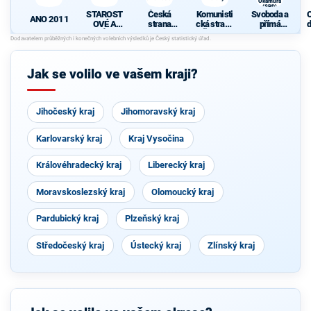
Okamura
(SPD)
STAROST
Česká
Komunisti
Svoboda a
ANO 2011
OVÉ A
strana
cká strana
přímá
d
NEZÁVISL
sociálně
Čech a
demokraci
c
Í
demokrati
Moravy
e - Tomio
cká
Okamura
(SPD)
Jak se volilo ve vašem kraji?
Jihočeský kraj
Jihomoravský kraj
Karlovarský kraj
Kraj Vysočina
Královéhradecký kraj
Liberecký kraj
Moravskoslezský kraj
Olomoucký kraj
Pardubický kraj
Plzeňský kraj
Středočeský kraj
Ústecký kraj
Zlínský kraj