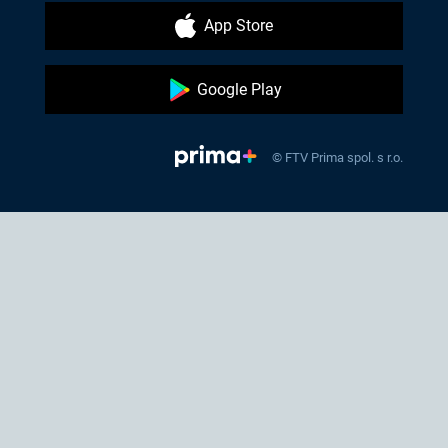
App Store
Google Play
© FTV Prima spol. s r.o.