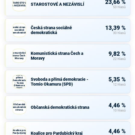
23,66 %
STAROSTOVÉ
STAROSTOVÉ A NEZÁVISLÍ
A NEZÁVISLÍ
53 hlasů
13,39 %
Česká strana sociálně
Česká strana
sociálně
demokratická
demokratická
30 hlasů
9,82 %
Komunistická strana Čech a
Komunistická
strana Čech a
Moravy
Moravy
22 hlasů
Svoboda a
přímá
5,35 %
Svoboda a přímá demokracie -
demokracie
- Tomio
Tomio Okamura (SPD)
12 hlasů
Okamura
(SPD)
4,46 %
Občanská
Občanská demokratická strana
demokratická
strana
10 hlasů
4,46 %
Koalice pro
Koalice pro Pardubický kraj
Pardubický