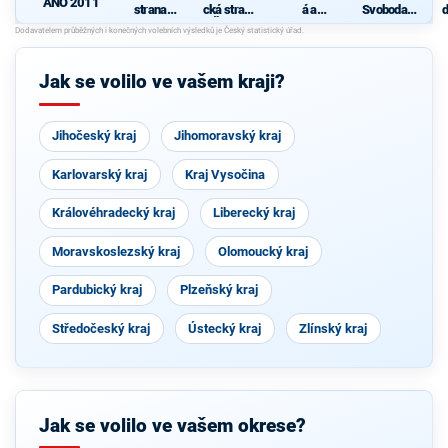
ANO 2011
strana
cká strana
á a
Svoboda a
d
sociálně
Čech a
demokrati
přímá
c
demokrati
Moravy
cká unie -
demokraci
cká
Českoslov
e - Tomio
enská
Okamura
Jak se volilo ve vašem kraji?
strana
(SPD) a
lidová
Strana
Práv
Občanů
Jihočeský kraj
Jihomoravský kraj
Karlovarský kraj
Kraj Vysočina
Královéhradecký kraj
Liberecký kraj
Moravskoslezský kraj
Olomoucký kraj
Pardubický kraj
Plzeňský kraj
Středočeský kraj
Ústecký kraj
Zlínský kraj
Jak se volilo ve vašem okrese?