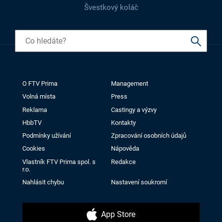
Švestkový koláč
O FTV Prima
Management
Volná místa
Press
Reklama
Castingy a výzvy
HbbTV
Kontakty
Podmínky užívání
Zpracování osobních údajů
Cookies
Nápověda
Vlastník FTV Prima spol. s
Redakce
r.o.
Nahlásit chybu
Nastavení soukromí
App Store