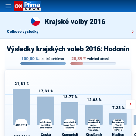
Krajské volby 2016
Celkové výsledky
Výsledky krajských voleb 2016: Hodonín
100,00
%
28,39
%
okrsků sečteno
volební účast
21,81 %
17,31 %
13,77 %
12,03 %
7,23 %
Koalice
Svoboda a
Křesťanská a
přímá
Česká strana
demokratická
Komunistická
demokracie
ANO 2011
sociálně
strana Čech a
unie -
- Tomio
d
demokratická
Moravy
Československá
Okamura
strana lidová
(SPD) a
Strana Práv
Česká
Komunisti
Křesťansk
Koalice
Občanů