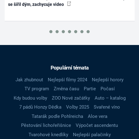
se šířil dým, zachycuje video
Populární témata
Jak zhubnout
Nejlepší filmy 2024
Nejlepší horory
TV program
Změna času
Partie
Počasí
Kdy budou volby
ZOO Nové začátky
Auto – katalog
7 pádů Honzy Dědka
Volby 2025
Svařené víno
Tatarák podle Pohlreicha
Aloe vera
Pěstování lichořeřišnice
Výpočet ascendentu
Tvarohové knedlíky
Nejlepší palačinky