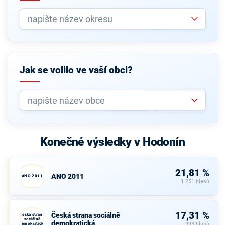
Jak se volilo ve vaší obci?
Konečné výsledky v Hodonín
21,81 %
ANO 2011
ANO 2011
1 251 hlasů
17,31 %
Česká strana sociálně
Česká strana
sociálně
demokratická
demokratická
993 hlasů