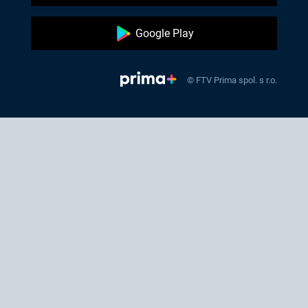
Google Play
© FTV Prima spol. s r.o.