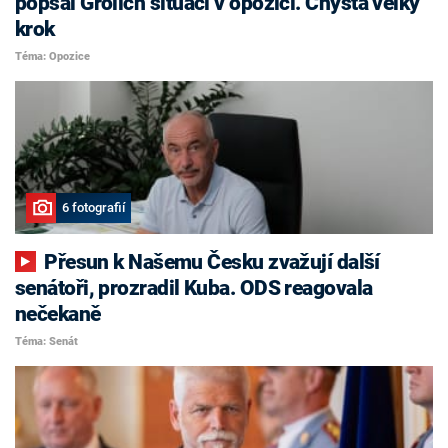
popsal Grolich situaci v opozici. Chystá velký
krok
Téma: Opozice
6 fotografií
Přesun k Našemu Česku zvažují další
senátoři, prozradil Kuba. ODS reagovala
nečekaně
Téma: Senát