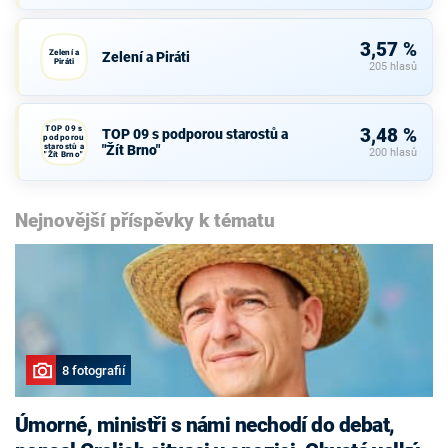
3,57 %
Zelení a
Zelení a Piráti
Piráti
205 hlasů
TOP 09 s
3,48 %
TOP 09 s podporou starostů a
podporou
starostů a
"Žít Brno"
200 hlasů
"Žít Brno"
Nejnovější příspěvky k tématu
8 fotografií
Úmorné, ministři s námi nechodí do debat,