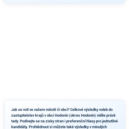
Jak se volí ve vašem městě či obci? Celkové výsledky voleb do
zastupitelstev krajů v obci Hodonín (okres Hodonín) vidíte právě
tady. Podívejte se na zisky stran i preferenční hlasy pro jednotlivé
kandidáty. Prohlédnout si můžete také výsledky v minulých