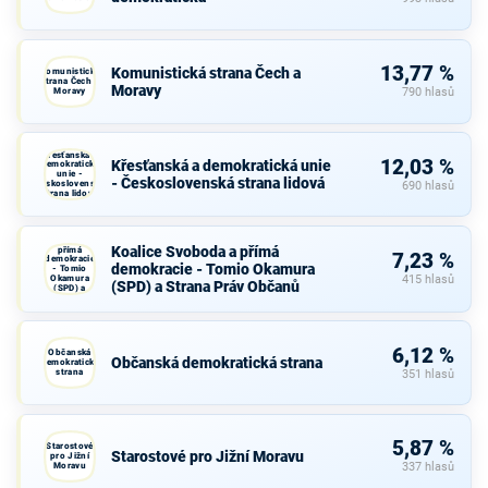
13,77 %
Komunistická strana Čech a
Komunistická
strana Čech a
Moravy
Moravy
790 hlasů
Křesťanská a
12,03 %
Křesťanská a demokratická unie
demokratická
unie -
- Československá strana lidová
Československá
690 hlasů
strana lidová
Koalice
Svoboda a
Koalice Svoboda a přímá
přímá
7,23 %
demokracie
demokracie - Tomio Okamura
- Tomio
Okamura
415 hlasů
(SPD) a Strana Práv Občanů
(SPD) a
Strana Práv
Občanů
6,12 %
Občanská
Občanská demokratická strana
demokratická
strana
351 hlasů
5,87 %
Starostové
Starostové pro Jižní Moravu
pro Jižní
Moravu
337 hlasů