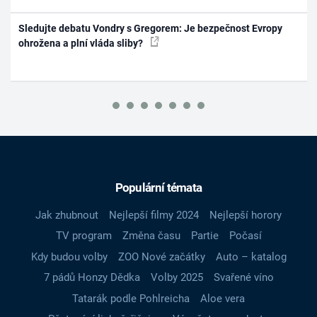
Sledujte debatu Vondry s Gregorem: Je bezpečnost Evropy
ohrožena a plní vláda sliby?
Populární témata
Jak zhubnout
Nejlepší filmy 2024
Nejlepší horory
TV program
Změna času
Partie
Počasí
Kdy budou volby
ZOO Nové začátky
Auto – katalog
7 pádů Honzy Dědka
Volby 2025
Svařené víno
Tatarák podle Pohlreicha
Aloe vera