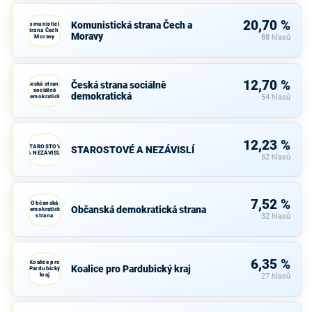
20,70 %
Komunistická strana Čech a
Komunistická
strana Čech a
Moravy
Moravy
88 hlasů
12,70 %
Česká strana sociálně
Česká strana
sociálně
demokratická
demokratická
54 hlasů
12,23 %
STAROSTOVÉ
STAROSTOVÉ A NEZÁVISLÍ
A NEZÁVISLÍ
52 hlasů
7,52 %
Občanská
Občanská demokratická strana
demokratická
strana
32 hlasů
6,35 %
Koalice pro
Koalice pro Pardubický kraj
Pardubický
kraj
27 hlasů