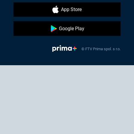
App Store
Google Play
© FTV Prima spol. s r.o.