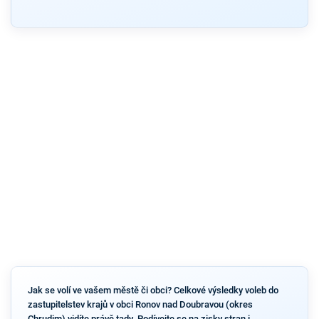
Jak se volí ve vašem městě či obci? Celkové výsledky voleb do
zastupitelstev krajů v obci Ronov nad Doubravou (okres
Chrudim) vidíte právě tady. Podívejte se na zisky stran i