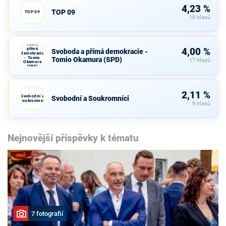
4,23 %
TOP 09
TOP 09
18 hlasů
Svoboda a
přímá
4,00 %
Svoboda a přímá demokracie -
demokracie
- Tomio
Tomio Okamura (SPD)
17 hlasů
Okamura
(SPD)
2,11 %
Svobodní a
Svobodní a Soukromníci
Soukromníci
9 hlasů
Nejnovější příspěvky k tématu
7 fotografií