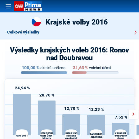
Krajské volby 2016
Celkové výsledky
Výsledky krajských voleb 2016: Ronov
nad Doubravou
100,00
%
31,63
%
okrsků sečteno
volební účast
24,94 %
20,70 %
12,70 %
12,23 %
7,52 %
Komunistická
Česká strana
Občanská
STAROSTOVÉ
ANO 2011
strana Čech a
sociálně
demokratická
A NEZÁVISLÍ
Moravy
demokratická
strana