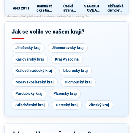
Komunisti
Česká
STAROST
Občanská
ANO 2011
cká strana
strana
OVÉ A
demokrati
Čech a
sociálně
NEZÁVISL
cká strana
P
Moravy
demokrati
Í
cká
Jak se volilo ve vašem kraji?
Jihočeský kraj
Jihomoravský kraj
Karlovarský kraj
Kraj Vysočina
Královéhradecký kraj
Liberecký kraj
Moravskoslezský kraj
Olomoucký kraj
Pardubický kraj
Plzeňský kraj
Středočeský kraj
Ústecký kraj
Zlínský kraj