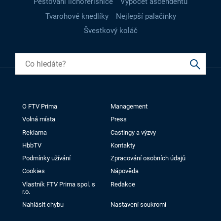
Pěstování lichořeřišnice
Výpočet ascendentu
Tvarohové knedlíky
Nejlepší palačinky
Švestkový koláč
O FTV Prima
Management
Volná místa
Press
Reklama
Castingy a výzvy
HbbTV
Kontakty
Podmínky užívání
Zpracování osobních údajů
Cookies
Nápověda
Vlastník FTV Prima spol. s
Redakce
r.o.
Nahlásit chybu
Nastavení soukromí