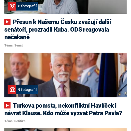
6 fotografií
Přesun k Našemu Česku zvažují další
senátoři, prozradil Kuba. ODS reagovala
nečekaně
Téma: Senát
9 fotografií
Turkova pomsta, nekonfliktní Havlíček i
návrat Klause. Kdo může vyzvat Petra Pavla?
Téma: Politika