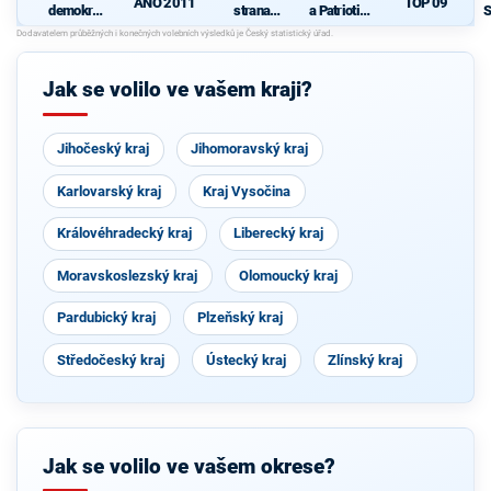
ANO 2011
TOP 09
demokrati
strana
a Patrioti s
S
cká strana
sociálně
podporou
demokrati
Svobodný
d
cká
ch a
Soukromní
Jak se volilo ve vašem kraji?
ků
Jihočeský kraj
Jihomoravský kraj
Karlovarský kraj
Kraj Vysočina
Královéhradecký kraj
Liberecký kraj
Moravskoslezský kraj
Olomoucký kraj
Pardubický kraj
Plzeňský kraj
Středočeský kraj
Ústecký kraj
Zlínský kraj
Jak se volilo ve vašem okrese?