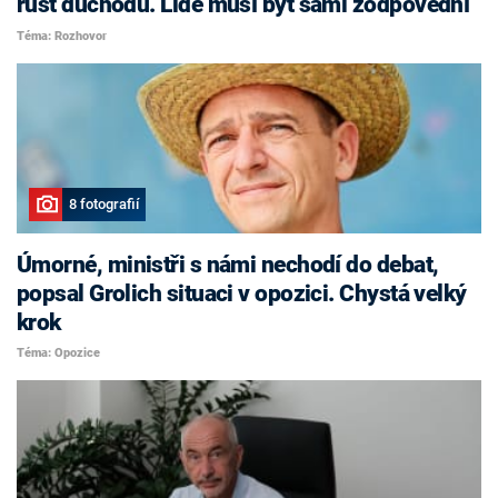
růst důchodů. Lidé musí být sami zodpovědní
Téma: Rozhovor
8 fotografií
Úmorné, ministři s námi nechodí do debat,
popsal Grolich situaci v opozici. Chystá velký
krok
Téma: Opozice