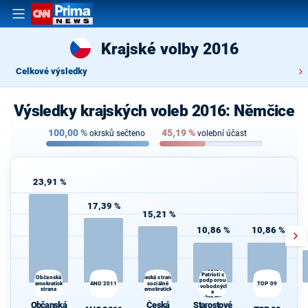
Krajské volby 2016
Celkové výsledky
Výsledky krajských voleb 2016: Němčice
100,00
%
45,19
%
okrsků sečteno
volební účast
23,91 %
17,39 %
15,21 %
10,86 %
10,86 %
Starostové a
Patrioti s
Občanská
Česká strana
podporou
demokratická
ANO 2011
sociálně
TOP 09
Svobodných
strana
demokratická
a
Soukromníků
Občanská
Česká
Starostové