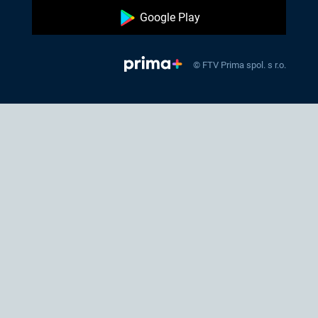
Google Play
© FTV Prima spol. s r.o.