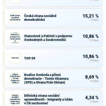
15,21 %
Česká strana sociálně
Česká strana
sociálně
demokratická
demokratická
7 hlasů
Starostové a
Patrioti s
10,86 %
Starostové a Patrioti s podporou
podporou
Svobodných
Svobodných a Soukromníků
5 hlasů
a
Soukromníků
10,86 %
TOP 09
TOP 09
5 hlasů
Koalice
Svoboda a
Koalice Svoboda a přímá
přímá
8,69 %
demokracie
demokracie - Tomio Okamura
- Tomio
Okamura
4 hlasů
(SPD) a Strana Práv Občanů
(SPD) a
Strana Práv
Občanů
Dělnická
Dělnická strana sociální
strana
4,34 %
sociální
spravedlnosti - Imigranty a islám
spravedlnosti
- Imigranty a
2 hlasů
v ČR nechceme!
islám v ČR
nechceme!