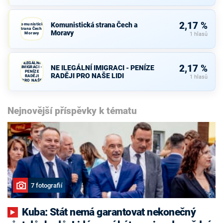
2,17 %
Komunistická strana Čech a
Komunistická
strana Čech a
Moravy
Moravy
1 hlasů
NE
ILEGÁLNÍ
2,17 %
NE ILEGÁLNÍ IMIGRACI - PENÍZE
IMIGRACI -
PENÍZE
RADĚJI PRO NAŠE LIDI
RADĚJI
1 hlasů
PRO NAŠE
LIDI
Nejnovější příspěvky k tématu
7 fotografií
Kuba: Stát nemá garantovat nekonečný