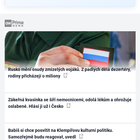
Rusko mění osudy zmizelých vojáků. Z padlých dělá dezertéry,
rodiny přicházejí o miliony
Zákeřná kvasinka se šíří nemocnicemi, odolá lékům a ohrožuje
oslabené. Hlásí ji už i Česko
Babiš si chce posvítit na Klempířovu kulturní politiku.
Samozřejmě budu reagovat, uvedl