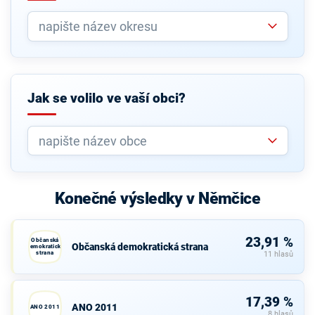
Jak se volilo ve vaší obci?
Konečné výsledky v Němčice
23,91 %
Občanská
Občanská demokratická strana
demokratická
strana
11 hlasů
17,39 %
ANO 2011
ANO 2011
8 hlasů