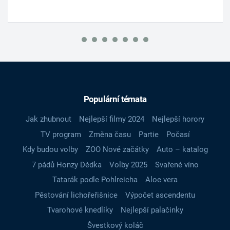
Populární témata
Jak zhubnout
Nejlepší filmy 2024
Nejlepší horory
TV program
Změna času
Partie
Počasí
Kdy budou volby
ZOO Nové začátky
Auto – katalog
7 pádů Honzy Dědka
Volby 2025
Svařené víno
Tatarák podle Pohlreicha
Aloe vera
Pěstování lichořeřišnice
Výpočet ascendentu
Tvarohové knedlíky
Nejlepší palačinky
Švestkový koláč