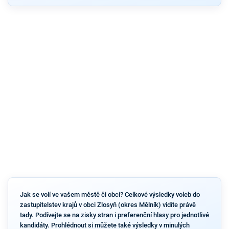
Jak se volí ve vašem městě či obci? Celkové výsledky voleb do
zastupitelstev krajů v obci Zlosyň (okres Mělník) vidíte právě
tady. Podívejte se na zisky stran i preferenční hlasy pro jednotlivé
kandidáty. Prohlédnout si můžete také výsledky v minulých