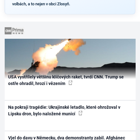
volbách, a to nejen v obci Zlosyň.
USA vystřílely většinu klíčových raket, tvrdí CNN. Trump se
ostře ohradil, hrozí i vězením
Na pokraji tragédie: Ukrajinské letadlo, které ohrožoval v
Lipsku dron, bylo naložené municí
Vjel do davu v Německu, dva demonstranty zabil. Afghánec