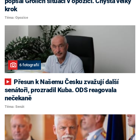
popsal Grolich situaci v opozici. Chystá velký
krok
Téma: Opozice
6 fotografií
Přesun k Našemu Česku zvažují další
senátoři, prozradil Kuba. ODS reagovala
nečekaně
Téma: Senát