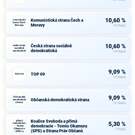
10,60 %
Komunistická strana Čech a
Komunistická
strana Čech a
Moravy
Moravy
14 hlasů
10,60 %
Česká strana sociálně
Česká strana
sociálně
demokratická
demokratická
14 hlasů
9,09 %
TOP 09
TOP 09
12 hlasů
9,09 %
Občanská
Občanská demokratická strana
demokratická
strana
12 hlasů
Koalice
Svoboda a
Koalice Svoboda a přímá
přímá
5,30 %
demokracie
demokracie - Tomio Okamura
- Tomio
Okamura
7 hlasů
(SPD) a Strana Práv Občanů
(SPD) a
Strana Práv