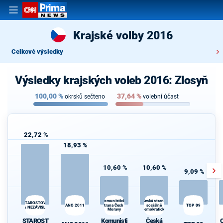
Krajské volby 2016
Celkové výsledky
Výsledky krajských voleb 2016: Zlosyň
100,00
%
37,64
%
okrsků sečteno
volební účast
22,72 %
18,93 %
10,60 %
10,60 %
9,09 %
Česká strana
Komunistická
STAROSTOVÉ
ANO 2011
strana Čech a
sociálně
TOP 09
d
A NEZÁVISLÍ
Moravy
demokratická
STAROST
Komunisti
Česká