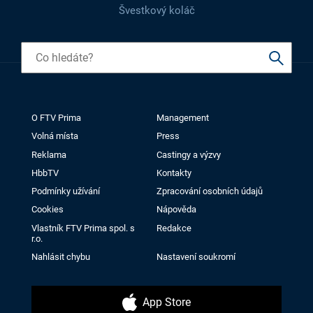
Švestkový koláč
O FTV Prima
Management
Volná místa
Press
Reklama
Castingy a výzvy
HbbTV
Kontakty
Podmínky užívání
Zpracování osobních údajů
Cookies
Nápověda
Vlastník FTV Prima spol. s
Redakce
r.o.
Nahlásit chybu
Nastavení soukromí
App Store