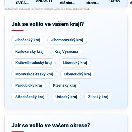
ANO 2011
TOP 09
OVÉ A
cká strana
strana
d
NEZÁVISL
Čech a
sociálně
c
Í
Moravy
demokrati
cká
Jak se volilo ve vašem kraji?
Jihočeský kraj
Jihomoravský kraj
Karlovarský kraj
Kraj Vysočina
Královéhradecký kraj
Liberecký kraj
Moravskoslezský kraj
Olomoucký kraj
Pardubický kraj
Plzeňský kraj
Středočeský kraj
Ústecký kraj
Zlínský kraj
Jak se volilo ve vašem okrese?