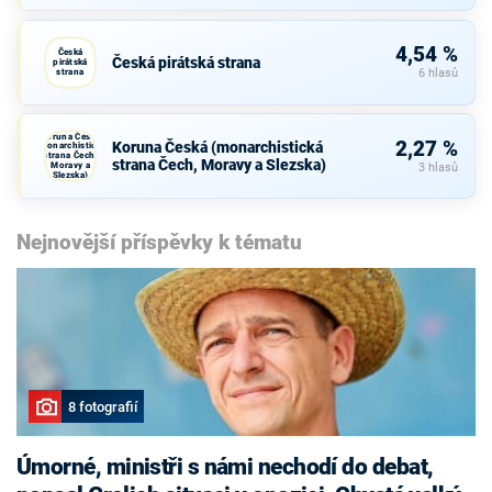
Občanů
4,54 %
Česká
Česká pirátská strana
pirátská
strana
6 hlasů
Koruna Česká
2,27 %
Koruna Česká (monarchistická
(monarchistická
strana Čech,
strana Čech, Moravy a Slezska)
Moravy a
3 hlasů
Slezska)
Nejnovější příspěvky k tématu
8 fotografií
Úmorné, ministři s námi nechodí do debat,