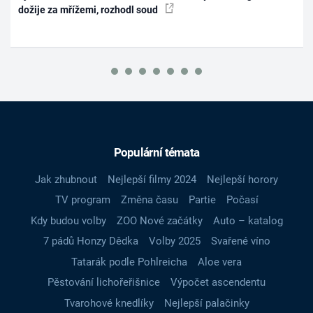
dožije za mřížemi, rozhodl soud
Populární témata
Jak zhubnout
Nejlepší filmy 2024
Nejlepší horory
TV program
Změna času
Partie
Počasí
Kdy budou volby
ZOO Nové začátky
Auto – katalog
7 pádů Honzy Dědka
Volby 2025
Svařené víno
Tatarák podle Pohlreicha
Aloe vera
Pěstování lichořeřišnice
Výpočet ascendentu
Tvarohové knedlíky
Nejlepší palačinky