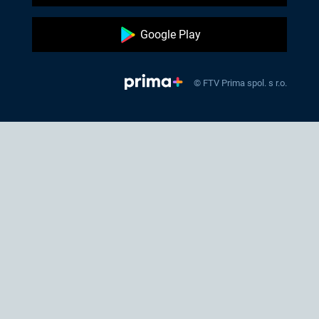
Google Play
© FTV Prima spol. s r.o.