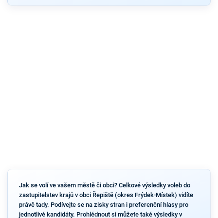
Jak se volí ve vašem městě či obci? Celkové výsledky voleb do
zastupitelstev krajů v obci Řepiště (okres Frýdek-Místek) vidíte
právě tady. Podívejte se na zisky stran i preferenční hlasy pro
jednotlivé kandidáty. Prohlédnout si můžete také výsledky v