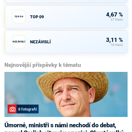
4,67 %
TOP 09
TOP 09
27 hlasů
3,11 %
NEZÁVISLÍ
NEZÁVISLÍ
18 hlasů
Nejnovější příspěvky k tématu
8 fotografií
Úmorné, ministři s námi nechodí do debat,