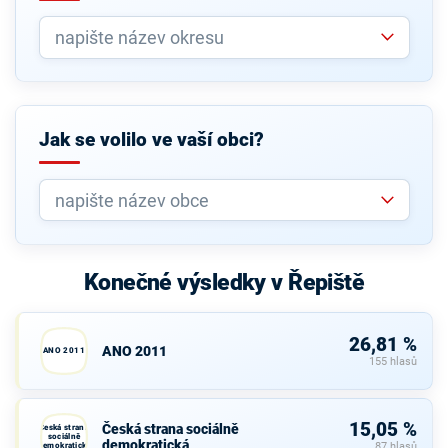
Jak se volilo ve vaší obci?
Konečné výsledky v Řepiště
26,81 %
ANO 2011
ANO 2011
155 hlasů
15,05 %
Česká strana sociálně
Česká strana
sociálně
demokratická
demokratická
87 hlasů