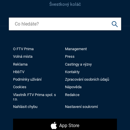
Švestkový koláč
O FTV Prima
Management
Volná místa
Press
Reklama
Castingy a výzvy
HbbTV
Kontakty
Podmínky užívání
Zpracování osobních údajů
Cookies
Nápověda
Vlastník FTV Prima spol. s
Redakce
r.o.
Nahlásit chybu
Nastavení soukromí
App Store