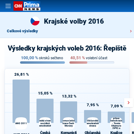
Krajské volby 2016
Celkové výsledky
Výsledky krajských voleb 2016: Řepiště
100,00
%
40,51
%
okrsků sečteno
volební účast
26,81 %
15,05 %
13,32 %
7,95 %
7,09 %
Koalice
Svoboda a
přímá
Česká strana
Občanská
d
Komunistická
demokracie
ANO 2011
sociálně
strana Čech a
demokratická
- Tomio
demokratická
Moravy
strana
Okamura
Če
(SPD) a
s
Strana Práv
Česká
Komunisti
Občanská
Koalice
K
Občanů