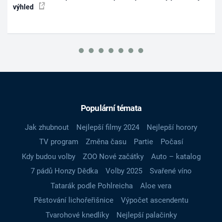
výhled
Populární témata
Jak zhubnout
Nejlepší filmy 2024
Nejlepší horory
TV program
Změna času
Partie
Počasí
Kdy budou volby
ZOO Nové začátky
Auto – katalog
7 pádů Honzy Dědka
Volby 2025
Svařené víno
Tatarák podle Pohlreicha
Aloe vera
Pěstování lichořeřišnice
Výpočet ascendentu
Tvarohové knedlíky
Nejlepší palačinky