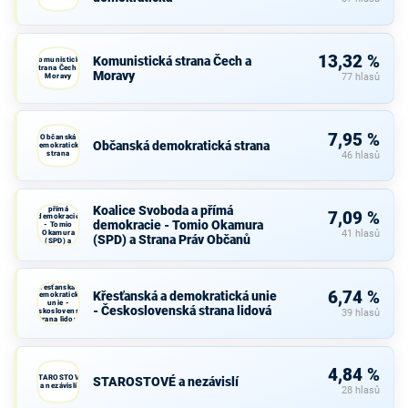
13,32 %
Komunistická strana Čech a
Komunistická
strana Čech a
Moravy
Moravy
77 hlasů
7,95 %
Občanská
Občanská demokratická strana
demokratická
strana
46 hlasů
Koalice
Svoboda a
Koalice Svoboda a přímá
přímá
7,09 %
demokracie
demokracie - Tomio Okamura
- Tomio
Okamura
41 hlasů
(SPD) a Strana Práv Občanů
(SPD) a
Strana Práv
Občanů
Křesťanská a
6,74 %
Křesťanská a demokratická unie
demokratická
unie -
- Československá strana lidová
Československá
39 hlasů
strana lidová
4,84 %
STAROSTOVÉ
STAROSTOVÉ a nezávislí
a nezávislí
28 hlasů