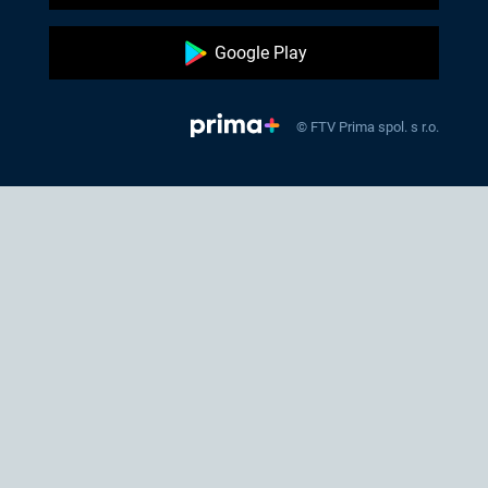
Google Play
© FTV Prima spol. s r.o.