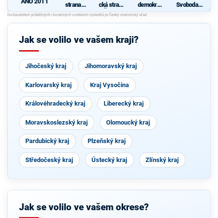
ANO 2011
strana
cká strana
demokrati
Svoboda a
sociálně
Čech a
cká strana
přímá
d
demokrati
Moravy
demokraci
c
cká
e - Tomio
Č
Okamura
Jak se volilo ve vašem kraji?
(SPD) a
Strana
Práv
Občanů
Jihočeský kraj
Jihomoravský kraj
Karlovarský kraj
Kraj Vysočina
Královéhradecký kraj
Liberecký kraj
Moravskoslezský kraj
Olomoucký kraj
Pardubický kraj
Plzeňský kraj
Středočeský kraj
Ústecký kraj
Zlínský kraj
Jak se volilo ve vašem okrese?