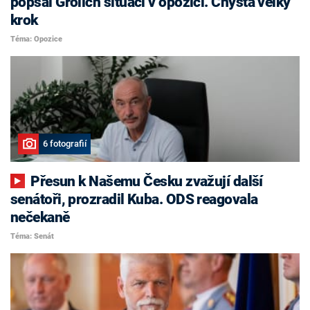
popsal Grolich situaci v opozici. Chystá velký
krok
Téma: Opozice
6 fotografií
Přesun k Našemu Česku zvažují další
senátoři, prozradil Kuba. ODS reagovala
nečekaně
Téma: Senát