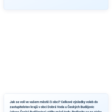
Jak se volí ve vašem městě či obci? Celkové výsledky voleb do
zastupitelstev krajů v obci Dobrá Voda u Českých Budějovic
(okres České Budějovice) vidíte právě tady. Podívejte se na zisky