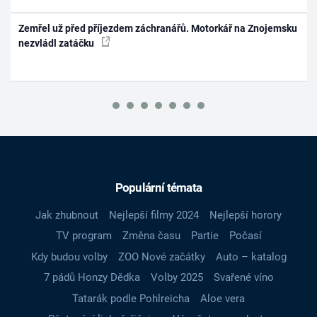
Zemřel už před příjezdem záchranářů. Motorkář na Znojemsku
nezvládl zatáčku
Populární témata
Jak zhubnout
Nejlepší filmy 2024
Nejlepší horory
TV program
Změna času
Partie
Počasí
Kdy budou volby
ZOO Nové začátky
Auto – katalog
7 pádů Honzy Dědka
Volby 2025
Svařené víno
Tatarák podle Pohlreicha
Aloe vera