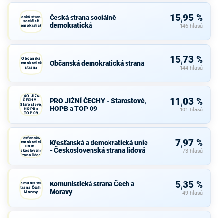
15,95 %
Česká strana sociálně
Česká strana
sociálně
demokratická
demokratická
146 hlasů
15,73 %
Občanská
Občanská demokratická strana
demokratická
strana
144 hlasů
PRO JIŽNÍ
11,03 %
PRO JIŽNÍ ČECHY - Starostové,
ČECHY -
Starostové,
HOPB a TOP 09
HOPB a
101 hlasů
TOP 09
Křesťanská a
7,97 %
Křesťanská a demokratická unie
demokratická
unie -
- Československá strana lidová
Československá
73 hlasů
strana lidová
5,35 %
Komunistická strana Čech a
Komunistická
strana Čech a
Moravy
Moravy
49 hlasů