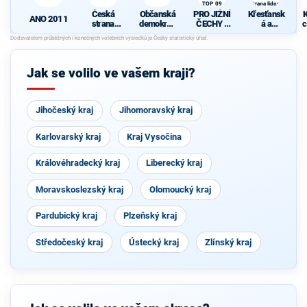
TOP 09
strana lidová
Česká
Občanská
PRO JIŽNÍ
Křesťansk
K
ANO 2011
strana
demokrati
ČECHY -
á a
c
sociálně
cká strana
Starostové
demokrati
demokrati
, HOPB a
cká unie -
cká
TOP 09
Českoslov
enská
Jak se volilo ve vašem kraji?
strana
lidová
Jihočeský kraj
Jihomoravský kraj
Karlovarský kraj
Kraj Vysočina
Královéhradecký kraj
Liberecký kraj
Moravskoslezský kraj
Olomoucký kraj
Pardubický kraj
Plzeňský kraj
Středočeský kraj
Ústecký kraj
Zlínský kraj