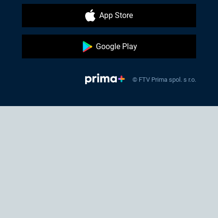
App Store
Google Play
© FTV Prima spol. s r.o.