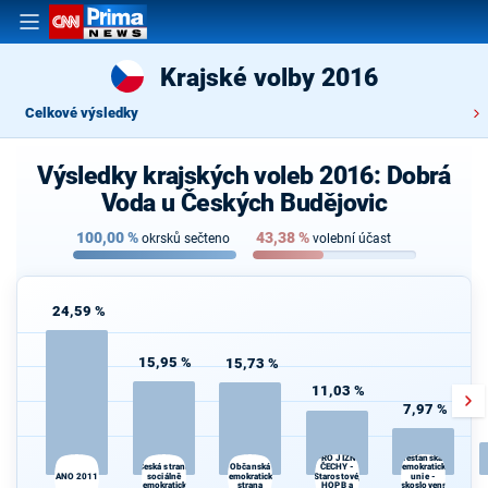
Krajské volby 2016
Celkové výsledky
Výsledky krajských voleb 2016: Dobrá
Voda u Českých Budějovic
100,00
%
43,38
%
okrsků sečteno
volební účast
24,59 %
15,95 %
15,73 %
11,03 %
7,97 %
PRO JIŽNÍ
Křesťanská a
Česká strana
ČECHY -
K
Občanská
demokratická
ANO 2011
sociálně
demokratická
Starostové,
unie -
s
demokratická
strana
HOPB a
Československá