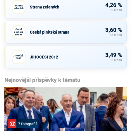
4,26 %
Strana
Strana zelených
zelených
39 hlasů
3,60 %
Česká
Česká pirátská strana
pirátská
strana
33 hlasů
3,49 %
JIHOČEŠI
JIHOČEŠI 2012
2012
32 hlasů
Nejnovější příspěvky k tématu
7 fotografií