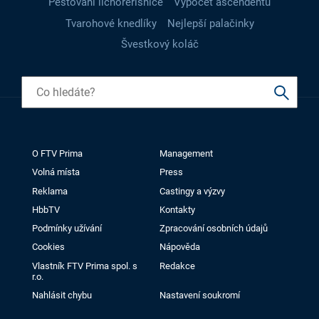
Pěstování lichořeřišnice
Výpočet ascendentu
Tvarohové knedlíky
Nejlepší palačinky
Švestkový koláč
O FTV Prima
Management
Volná místa
Press
Reklama
Castingy a výzvy
HbbTV
Kontakty
Podmínky užívání
Zpracování osobních údajů
Cookies
Nápověda
Vlastník FTV Prima spol. s
Redakce
r.o.
Nahlásit chybu
Nastavení soukromí