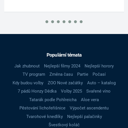
Populární témata
Jak zhubnout
Nejlepší filmy 2024
Nejlepší horory
TV program
Změna času
Partie
Počasí
Kdy budou volby
ZOO Nové začátky
Auto – katalog
7 pádů Honzy Dědka
Volby 2025
Svařené víno
Tatarák podle Pohlreicha
Aloe vera
Pěstování lichořeřišnice
Výpočet ascendentu
Tvarohové knedlíky
Nejlepší palačinky
Švestkový koláč