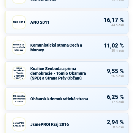
16,17 %
ANO 2011
ANO 2011
44 hlasů
11,02 %
Komunistická strana Čech a
Komunistická
strana Čech a
Moravy
Moravy
30 hlasů
Koalice
Svoboda a
Koalice Svoboda a přímá
přímá
9,55 %
demokracie
demokracie - Tomio Okamura
- Tomio
Okamura
26 hlasů
(SPD) a Strana Práv Občanů
(SPD) a
Strana Práv
Občanů
6,25 %
Občanská
Občanská demokratická strana
demokratická
strana
17 hlasů
2,94 %
JsmePRO!
JsmePRO! Kraj 2016
Kraj 2016
8 hlasů