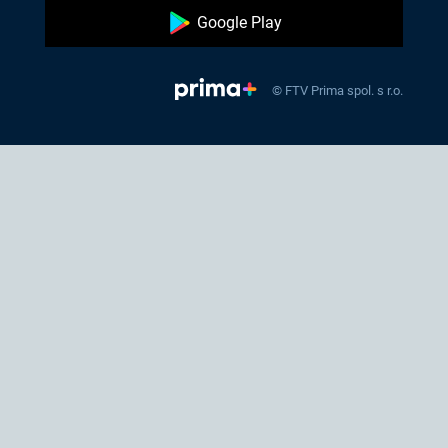
Google Play
© FTV Prima spol. s r.o.