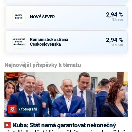
2,94 %
NOVÝ
NOVÝ SEVER
SEVER
8 hlasů
2,94 %
Komunistická strana
Komunistická
strana
Československa
Československa
8 hlasů
Nejnovější příspěvky k tématu
7 fotografií
Kuba: Stát nemá garantovat nekonečný