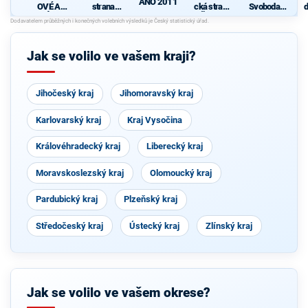
ANO 2011
OVÉ A
strana
cká strana
Svoboda a
d
NEZÁVISL
sociálně
Čech a
přímá
c
Í
demokrati
Moravy
demokraci
cká
e - Tomio
Okamura
Jak se volilo ve vašem kraji?
(SPD) a
Strana
Práv
Občanů
Jihočeský kraj
Jihomoravský kraj
Karlovarský kraj
Kraj Vysočina
Královéhradecký kraj
Liberecký kraj
Moravskoslezský kraj
Olomoucký kraj
Pardubický kraj
Plzeňský kraj
Středočeský kraj
Ústecký kraj
Zlínský kraj
Jak se volilo ve vašem okrese?