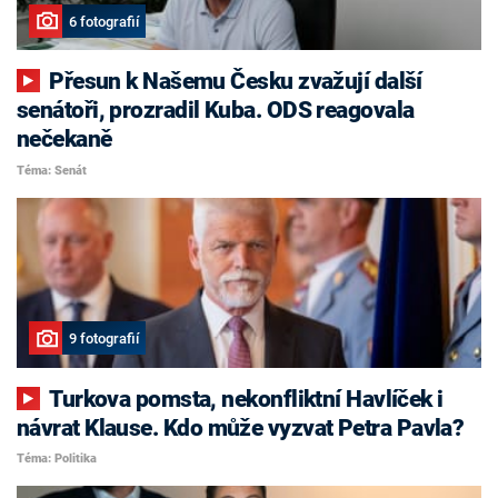
6 fotografií
Přesun k Našemu Česku zvažují další
senátoři, prozradil Kuba. ODS reagovala
nečekaně
Téma: Senát
9 fotografií
Turkova pomsta, nekonfliktní Havlíček i
návrat Klause. Kdo může vyzvat Petra Pavla?
Téma: Politika