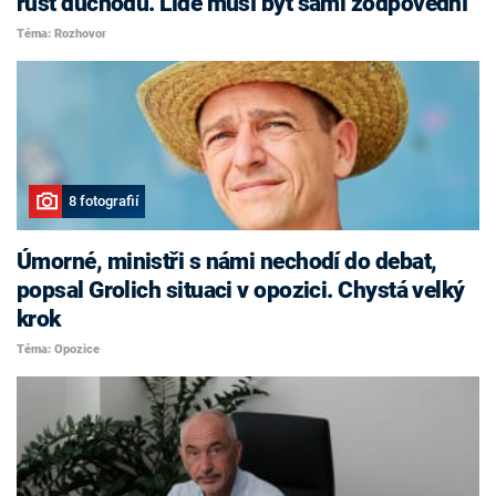
růst důchodů. Lidé musí být sami zodpovědní
Téma: Rozhovor
8 fotografií
Úmorné, ministři s námi nechodí do debat,
popsal Grolich situaci v opozici. Chystá velký
krok
Téma: Opozice