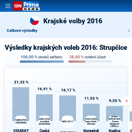
Krajské volby 2016
Celkové výsledky
Výsledky krajských voleb 2016: Strupčice
100,00
%
38,80
%
okrsků sečteno
volební účast
21,32 %
16,91 %
16,17 %
11,02 %
9,55 %
Koalice
Svoboda a
přímá
Česká strana
Komunistická
demokracie
STAROSTOVÉ
sociálně
ANO 2011
strana Čech a
- Tomio
d
A NEZÁVISLÍ
demokratická
Moravy
Okamura
(SPD) a
Strana Práv
STAROST
Česká
Komunisti
Koalice
Občanů