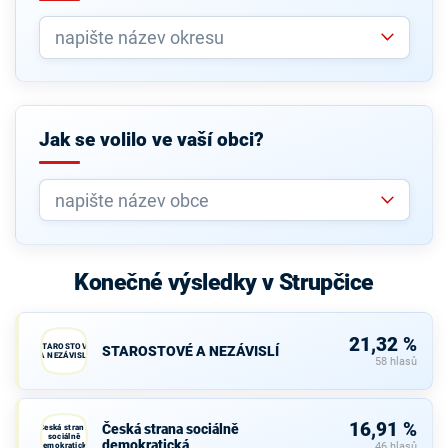
Jak se volilo ve vaší obci?
Konečné výsledky v Strupčice
21,32 %
STAROSTOVÉ
STAROSTOVÉ A NEZÁVISLÍ
A NEZÁVISLÍ
58 hlasů
16,91 %
Česká strana sociálně
Česká strana
sociálně
demokratická
demokratická
46 hlasů