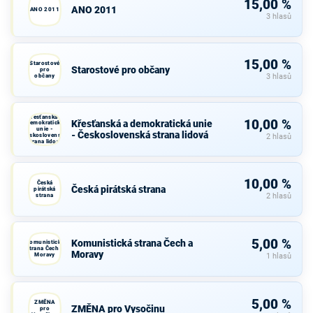
15,00 %
ANO 2011
ANO 2011
3 hlasů
15,00 %
Starostové
Starostové pro občany
pro
občany
3 hlasů
Křesťanská a
10,00 %
Křesťanská a demokratická unie
demokratická
unie -
- Československá strana lidová
Československá
2 hlasů
strana lidová
10,00 %
Česká
Česká pirátská strana
pirátská
strana
2 hlasů
5,00 %
Komunistická strana Čech a
Komunistická
strana Čech a
Moravy
Moravy
1 hlasů
5,00 %
ZMĚNA
ZMĚNA pro Vysočinu
pro