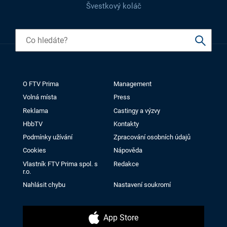
Švestkový koláč
O FTV Prima
Management
Volná místa
Press
Reklama
Castingy a výzvy
HbbTV
Kontakty
Podmínky užívání
Zpracování osobních údajů
Cookies
Nápověda
Vlastník FTV Prima spol. s
Redakce
r.o.
Nahlásit chybu
Nastavení soukromí
App Store