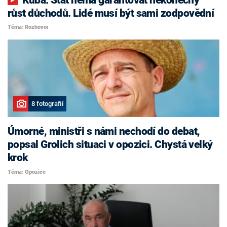
růst důchodů. Lidé musí být sami zodpovědní
Téma: Rozhovor
8 fotografií
Úmorné, ministři s námi nechodí do debat,
popsal Grolich situaci v opozici. Chystá velký
krok
Téma: Opozice