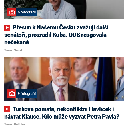
6 fotografií
Přesun k Našemu Česku zvažují další
senátoři, prozradil Kuba. ODS reagovala
nečekaně
Téma: Senát
9 fotografií
Turkova pomsta, nekonfliktní Havlíček i
návrat Klause. Kdo může vyzvat Petra Pavla?
Téma: Politika