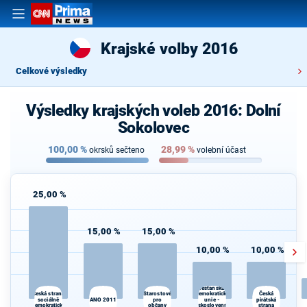
Krajské volby 2016
Celkové výsledky
Výsledky krajských voleb 2016: Dolní
Sokolovec
100,00
%
28,99
%
okrsků sečteno
volební účast
25,00 %
15,00 %
15,00 %
10,00 %
10,00 %
Křesťanská a
demokratická
K
Česká strana
Starostové
Česká
sociálně
ANO 2011
pro
unie -
pirátská
s
demokratická
občany
Československá
strana