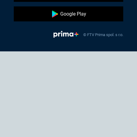
Google Play
© FTV Prima spol. s r.o.