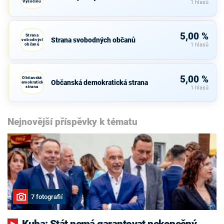
Vysočinu
1 hlasů
5,00 %
Strana
Strana svobodných občanů
svobodných
občanů
1 hlasů
5,00 %
Občanská
Občanská demokratická strana
demokratická
strana
1 hlasů
Nejnovější příspěvky k tématu
7 fotografií
Kuba: Stát nemá garantovat nekonečný