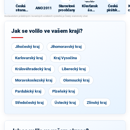
strana lidová
Česká
Starostové
Křesťansk
Česká
K
ANO 2011
strana
pro občany
á a
pirátská
c
sociálně
demokrati
strana
demokrati
cká unie -
cká
Českoslov
enská
Jak se volilo ve vašem kraji?
strana
lidová
Jihočeský kraj
Jihomoravský kraj
Karlovarský kraj
Kraj Vysočina
Královéhradecký kraj
Liberecký kraj
Moravskoslezský kraj
Olomoucký kraj
Pardubický kraj
Plzeňský kraj
Středočeský kraj
Ústecký kraj
Zlínský kraj