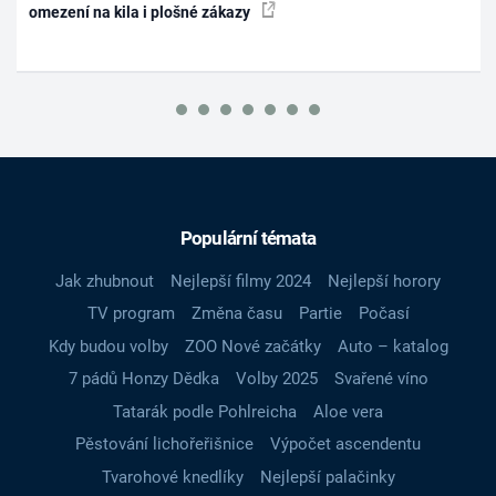
omezení na kila i plošné zákazy
Populární témata
Jak zhubnout
Nejlepší filmy 2024
Nejlepší horory
TV program
Změna času
Partie
Počasí
Kdy budou volby
ZOO Nové začátky
Auto – katalog
7 pádů Honzy Dědka
Volby 2025
Svařené víno
Tatarák podle Pohlreicha
Aloe vera
Pěstování lichořeřišnice
Výpočet ascendentu
Tvarohové knedlíky
Nejlepší palačinky