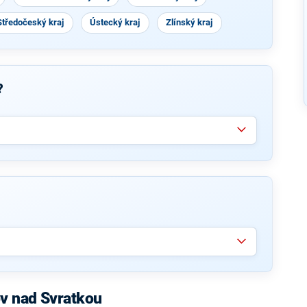
Středočeský kraj
Ústecký kraj
Zlínský kraj
?
v nad Svratkou