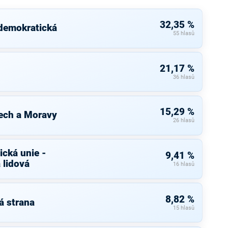
32,35 %
 demokratická
55 hlasů
21,17 %
36 hlasů
15,29 %
ech a Moravy
26 hlasů
cká unie -
9,41 %
 lidová
16 hlasů
8,82 %
á strana
15 hlasů