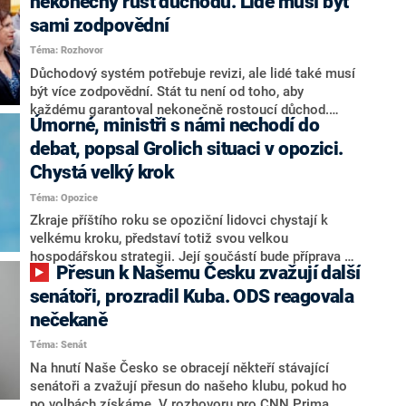
nekonečný růst důchodů. Lidé musí být
sami zodpovědní
Téma: Rozhovor
Důchodový systém potřebuje revizi, ale lidé také musí
být více zodpovědní. Stát tu není od toho, aby
každému garantoval nekonečně rostoucí důchod.
Úmorné, ministři s námi nechodí do
Chybí tu nový systém a my ho představíme,řekl
hejtman Jihočeského kraje a předseda hnutí Naše
debat, popsal Grolich situaci v opozici.
Česko Martin Kuba v rozhovoru pro CNN Prima NEWS.
Chystá velký krok
V čele státu pak podle něj nemůže být člověk, který by
Téma: Opozice
střetem zájmů omezoval čerpání financí a rozvoj,
dodal. Řešení u Andreje Babiše ale hodnotit nechtěl.
Zkraje příštího roku se opoziční lidovci chystají k
velkému kroku, představí totiž svou velkou
hospodářskou strategii. Její součástí bude příprava na
Přesun k Našemu Česku zvažují další
stárnutí populace, řekl ve středu na setkání s novináři
nový předseda lidovců Jan Grolich. Ten zároveň v
senátoři, prozradil Kuba. ODS reagovala
senátních volbách kandiduje ve Vyškově. Popsal i
nečekaně
aktivitu opozice, o níž vládní strany nebo političtí
Téma: Senát
komentátoři mluví jako o slabé a v defenzivě. „Je to
úmorná práce upozorňovat na chyby vlády. Ministři s
Na hnutí Naše Česko se obracejí někteří stávající
námi navíc nechodí do debat. Chceme ale ukazovat
senátoři a zvažují přesun do našeho klubu, pokud ho
svoje témata,“ odpověděl Grolich na dotaz CNN Prima
po volbách získáme. V rozhovoru pro CNN Prima