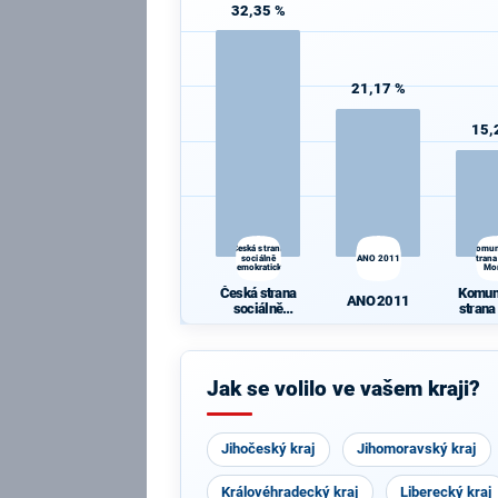
32,35 %
21,17 %
15,
Česká strana
Komun
sociálně
ANO 2011
strana
demokratická
Mo
Česká strana
Komun
ANO 2011
sociálně
strana
demokratická
Mo
Jak se volilo ve vašem kraji?
Jihočeský kraj
Jihomoravský kraj
Královéhradecký kraj
Liberecký kraj