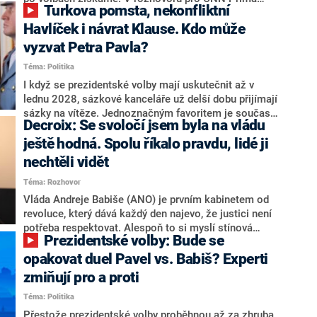
Turkova pomsta, nekonfliktní
NEWS.
NEWS to řekl zakladatel hnutí a jihočeský hejtman
Martin Kuba. Konkrétní nebyl, ale získat by takto mohl
Havlíček i návrat Klause. Kdo může
například senátora Zdeňka Hrabu, který je dnes
vyzvat Petra Pavla?
součástí klubu ODS a TOP 09. Hraba to na dotaz
Téma: Politika
redakce nevyloučil. Předseda klubu senátorů ODS
Zdeněk Nytra redakci řekl, že počítá s odchodem
I když se prezidentské volby mají uskutečnit až v
některých senátorů z klubu a že Naše Česko není
lednu 2028, sázkové kanceláře už delší dobu přijímají
nepřítel, ale soupeř.
sázky na vítěze. Jednoznačným favoritem je současná
Decroix: Se svoločí jsem byla na vládu
hlava státu Petr Pavel. Daleko za ním pak bookmakeři
zmiňují dva výrazné politiky ANO, tedy premiéra
ještě hodná. Spolu říkalo pravdu, lidé ji
Andreje Babiše a ministra průmyslu Karla Havlíčka.
nechtěli vidět
Oblíbeným tipem samotných sázkařů je poslanec za
Téma: Rozhovor
Motoristy Filip Turek. Politolog Jan Kubáček nicméně
o případné kandidatuře kohokoliv ze zmíněné trojice
Vláda Andreje Babiše (ANO) je prvním kabinetem od
značně pochybuje. Podle něj současná koalice dosud
revoluce, který dává každý den najevo, že justici není
nemá osobu, která by Pavlovi mohla konkurovat.
potřeba respektovat. Alespoň to si myslí stínová
Prezidentské volby: Bude se
ministryně spravedlnosti ODS Eva Decroix. V
rozhovoru pro CNN Prima NEWS si nebrala servítky
opakovat duel Pavel vs. Babiš? Experti
ohledně politického výkonu svého nástupce Jeronýma
zmiňují pro a proti
Tejce (za ANO) či vládní zmocněnkyně pro lidská
Téma: Politika
práva Taťány Malé (ANO). Označením „svoloč“ na
adresu vlády prý byla ještě hodná. Decroix se také
Přestože prezidentské volby proběhnou až za zhruba