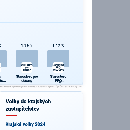
%
1,76 %
1,17 %
Starostové
Starostové
ch
pro
PRO
občany
VYSOČINU
a
Starostové pro
Starostové
ých
občany
PRO
ů
VYSOČINU
Volby do krajských
zastupitelstev
Krajské volby 2024