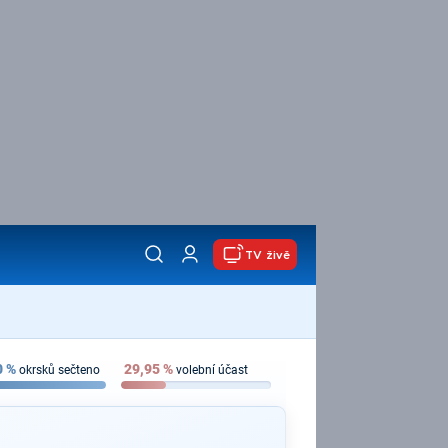
TV živě
0
%
29,95
%
okrsků sečteno
volební účast