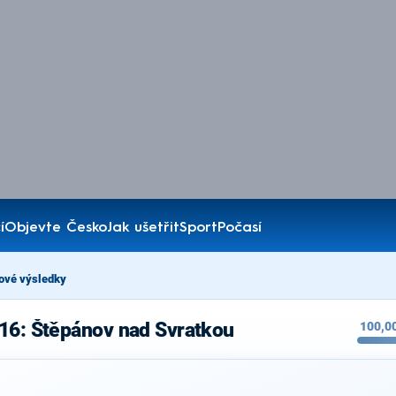
í
Objevte Česko
Jak ušetřit
Sport
Počasí
ové výsledky
16: Štěpánov nad Svratkou
100,0