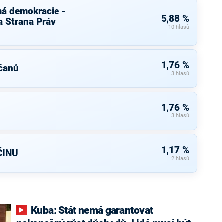
má demokracie -
5,88 %
 Strana Práv
10 hlasů
1,76 %
čanů
3 hlasů
1,76 %
3 hlasů
1,17 %
ČINU
2 hlasů
Kuba: Stát nemá garantovat