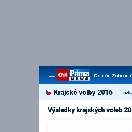
Domácí
Zahranič
Pořady
Krajské volby 2016
Celk
Výsledky krajských voleb 20