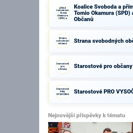
Koalice
Koalice Svoboda a pří
Svoboda a
přímá
demokracie
Tomio Okamura (SPD) a
- Tomio
Okamura
Občanů
(SPD) a
Strana Práv
Občanů
Strana
Strana svobodných ob
svobodných
občanů
Starostové
Starostové pro občany
pro
občany
Starostové
Starostové PRO VYSO
PRO
VYSOČINU
Nejnovější příspěvky k tématu