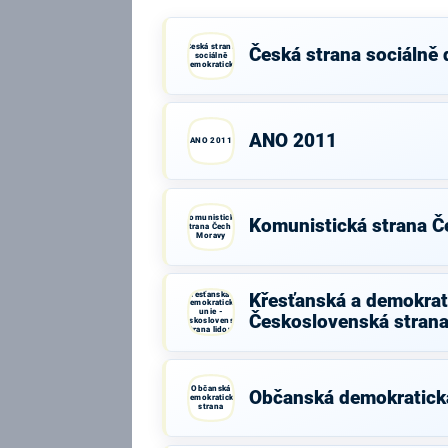
Česká strana
Česká strana sociálně
sociálně
demokratická
ANO 2011
ANO 2011
Komunistická
Komunistická strana Č
strana Čech a
Moravy
Křesťanská a
Křesťanská a demokrati
demokratická
unie -
Československá strana
Československá
strana lidová
Občanská
Občanská demokratick
demokratická
strana