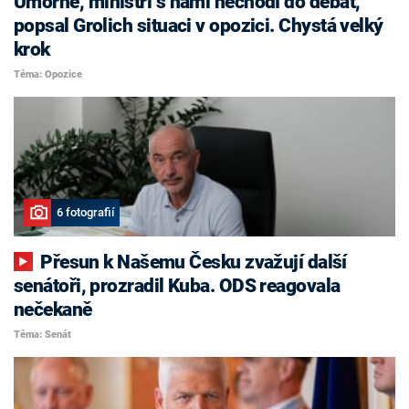
Úmorné, ministři s námi nechodí do debat,
popsal Grolich situaci v opozici. Chystá velký
krok
Téma: Opozice
6 fotografií
Přesun k Našemu Česku zvažují další
senátoři, prozradil Kuba. ODS reagovala
nečekaně
Téma: Senát