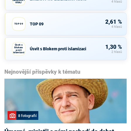
4 hlasů
KRAJ
2,61 %
TOP 09
TOP 09
4 hlasů
Úsvit s
1,30 %
Blokem
Úsvit s Blokem proti islamizaci
proti
2 hlasů
islamizaci
Nejnovější příspěvky k tématu
8 fotografií