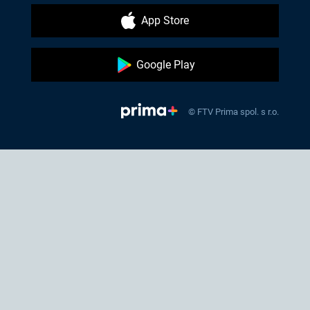
App Store
Google Play
© FTV Prima spol. s r.o.