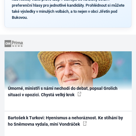
preferenční hlasy pro jednotlivé kandidáty. Prohlédnout si můžete
také výsledky v minulých volbách, a to nejen v obci Jiřetín pod
Bukovou.
Úmorné, ministři s námi nechodí do debat, popsal Grolich
situaci v opozici. Chystá velký krok
Bartošek k Turkovi: Hyenismus a nehoráznost. Ke stíhání by
ho Sněmovna vydala, míní Vondráček