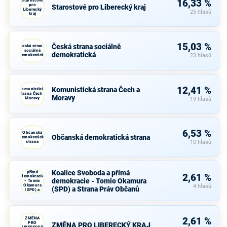
Starostové
16,33 %
pro
Starostové pro Liberecký kraj
Liberecký
25 hlasů
kraj
15,03 %
Česká strana sociálně
Česká strana
sociálně
demokratická
demokratická
23 hlasů
12,41 %
Komunistická strana Čech a
Komunistická
strana Čech a
Moravy
Moravy
19 hlasů
6,53 %
Občanská
Občanská demokratická strana
demokratická
strana
10 hlasů
Koalice
Svoboda a
Koalice Svoboda a přímá
přímá
2,61 %
demokracie
demokracie - Tomio Okamura
- Tomio
Okamura
4 hlasů
(SPD) a Strana Práv Občanů
(SPD) a
Strana Práv
Občanů
ZMĚNA
2,61 %
PRO
ZMĚNA PRO LIBERECKÝ KRAJ
LIBERECKÝ