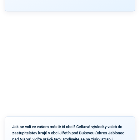
Jak se volí ve vašem městě či obci? Celkové výsledky voleb do
zastupitelstev krajů v obci Jiřetín pod Bukovou (okres Jablonec
nad Nisou) vidíte právě tady. Podívejte se na zisky stran i