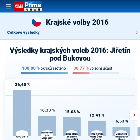
Krajské volby 2016
Celkové výsledky
Výsledky krajských voleb 2016: Jiřetín
pod Bukovou
100,00
%
36,77
%
okrsků sečteno
volební účast
36,60 %
16,33 %
15,03 %
12,41 %
6,53 %
Starostové
Komunistická
Česká strana
Občanská
pro
sociálně
strana Čech a
demokratická
ANO 2011
Liberecký
demokratická
Moravy
strana