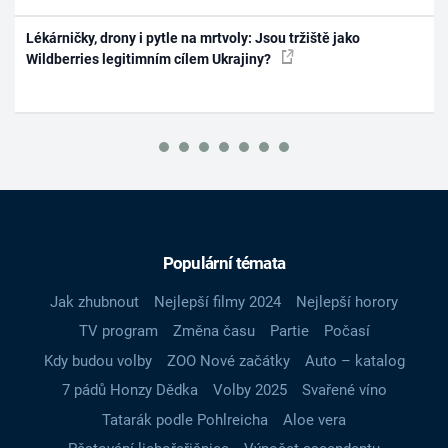
Lékárničky, drony i pytle na mrtvoly: Jsou tržiště jako
Wildberries legitimním cílem Ukrajiny?
Populární témata
Jak zhubnout
Nejlepší filmy 2024
Nejlepší horory
TV program
Změna času
Partie
Počasí
Kdy budou volby
ZOO Nové začátky
Auto – katalog
7 pádů Honzy Dědka
Volby 2025
Svařené víno
Tatarák podle Pohlreicha
Aloe vera