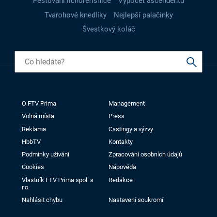
Pěstování lichořeřišnice
Výpočet ascendentu
Tvarohové knedlíky
Nejlepší palačinky
Švestkový koláč
O FTV Prima
Management
Volná místa
Press
Reklama
Castingy a výzvy
HbbTV
Kontakty
Podmínky užívání
Zpracování osobních údajů
Cookies
Nápověda
Vlastník FTV Prima spol. s
Redakce
r.o.
Nahlásit chybu
Nastavení soukromí