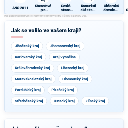
kraj
Starostové
Česká
Komunisti
Občanská
ANO 2011
pro
strana
cká strana
demokrati
S
Liberecký
sociálně
Čech a
cká strana
kraj
demokrati
Moravy
d
cká
Jak se volilo ve vašem kraji?
Jihočeský kraj
Jihomoravský kraj
Karlovarský kraj
Kraj Vysočina
Královéhradecký kraj
Liberecký kraj
Moravskoslezský kraj
Olomoucký kraj
Pardubický kraj
Plzeňský kraj
Středočeský kraj
Ústecký kraj
Zlínský kraj