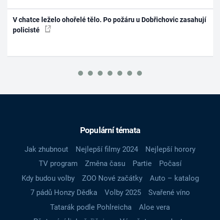
V chatce leželo ohořelé tělo. Po požáru u Dobřichovic zasahují
policisté
Populární témata
Jak zhubnout
Nejlepší filmy 2024
Nejlepší horory
TV program
Změna času
Partie
Počasí
Kdy budou volby
ZOO Nové začátky
Auto – katalog
7 pádů Honzy Dědka
Volby 2025
Svařené víno
Tatarák podle Pohlreicha
Aloe vera