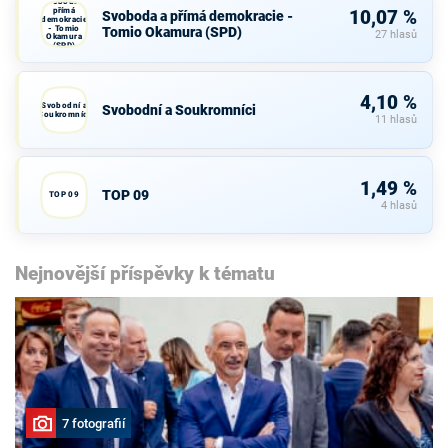
Svoboda a
přímá
10,07 %
Svoboda a přímá demokracie -
demokracie
- Tomio
Tomio Okamura (SPD)
27 hlasů
Okamura
(SPD)
4,10 %
Svobodní a
Svobodní a Soukromníci
Soukromníci
11 hlasů
1,49 %
TOP 09
TOP 09
4 hlasů
Nejnovější příspěvky k tématu
7 fotografií