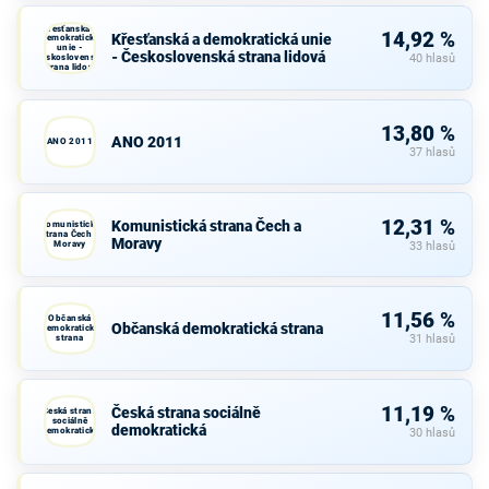
Křesťanská a
14,92 %
Křesťanská a demokratická unie
demokratická
unie -
- Československá strana lidová
Československá
40 hlasů
strana lidová
13,80 %
ANO 2011
ANO 2011
37 hlasů
12,31 %
Komunistická strana Čech a
Komunistická
strana Čech a
Moravy
Moravy
33 hlasů
11,56 %
Občanská
Občanská demokratická strana
demokratická
strana
31 hlasů
11,19 %
Česká strana sociálně
Česká strana
sociálně
demokratická
demokratická
30 hlasů