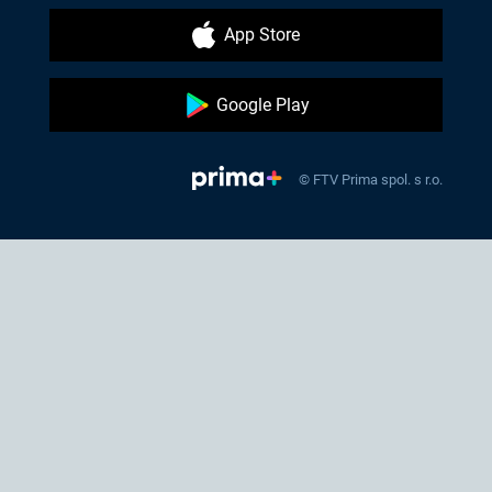
App Store
Google Play
© FTV Prima spol. s r.o.