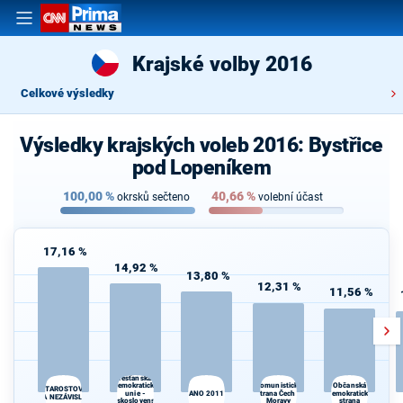
Krajské volby 2016
Celkové výsledky
Výsledky krajských voleb 2016: Bystřice
pod Lopeníkem
100,00
%
40,66
%
okrsků sečteno
volební účast
17,16 %
14,92 %
13,80 %
12,31 %
11,56 %
Křesťanská a
demokratická
Komunistická
Občanská
STAROSTOVÉ
unie -
ANO 2011
strana Čech a
demokratická
A NEZÁVISLÍ
Československá
Moravy
strana
d