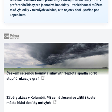
preferenční hlasy pro jednotlivé kandidáty. Prohlédnout si můžete
také výsledky v minulých volbách, a to nejen v obci Bystřice pod
Lopeníkem.
Českem se ženou bouřky a silný vítr. Teplota spadla i o 10
stupňů, ukazuje graf
Záběry zkázy v Kolumbii: Při zemětřesení se zřítil i kostel,
města hlásí desítky mrtvých