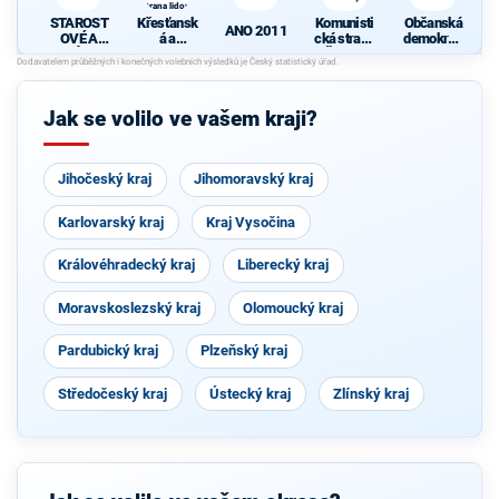
strana lidová
STAROST
Křesťansk
Komunisti
Občanská
ANO 2011
OVÉ A
á a
cká strana
demokrati
NEZÁVISL
demokrati
Čech a
cká strana
Í
cká unie -
Moravy
d
Českoslov
enská
Jak se volilo ve vašem kraji?
strana
lidová
Jihočeský kraj
Jihomoravský kraj
Karlovarský kraj
Kraj Vysočina
Královéhradecký kraj
Liberecký kraj
Moravskoslezský kraj
Olomoucký kraj
Pardubický kraj
Plzeňský kraj
Středočeský kraj
Ústecký kraj
Zlínský kraj