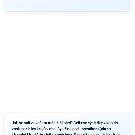
Jak se volí ve vašem městě či obci? Celkové výsledky voleb do
zastupitelstev krajů v obci Bystřice pod Lopeníkem (okres
Uherské Hradiště) vidíte právě tady. Podívejte se na zisky stran i