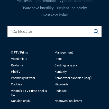
Pěstování lichořeřišnice
Výpočet ascendentu
Tvarohové knedlíky
Nejlepší palačinky
Švestkový koláč
O FTV Prima
Management
Volná místa
Press
Reklama
Castingy a výzvy
HbbTV
Kontakty
Podmínky užívání
Zpracování osobních údajů
Cookies
Nápověda
Vlastník FTV Prima spol. s
Redakce
r.o.
Nahlásit chybu
Nastavení soukromí