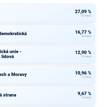
27,09 %
42 hlasů
16,77 %
 demokratická
26 hlasů
cká unie -
12,90 %
 lidová
20 hlasů
10,96 %
ech a Moravy
17 hlasů
9,67 %
á strana
15 hlasů