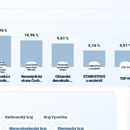
90 %
10,96 %
9,67 %
5,16 %
4,51 
anská a
ratická
Komunistická
Občanská
STAROSTOVÉ
ie -
strana Čech a
demokratická
TOP 09
a nezávislí
lovenská
Moravy
strana
 lidová
anská a
Komunistická
Občanská
STAROSTOVÉ
TOP 0
ratická
strana Čech a
demokratická
a nezávislí
ie -
Moravy
strana
slovens
trana
dová
Karlovarský kraj
Kraj Vysočina
Moravskoslezský kraj
Olomoucký kraj