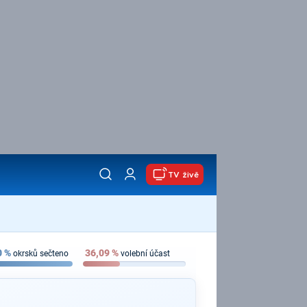
TV živě
0
%
36,09
%
okrsků sečteno
volební účast