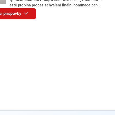
ještě probíhá proces schválení finální nominace pana
Jana Hušbauera Výborem hnutí ANO,“ uvedl pro
ší příspěvky
redakci místopředseda pražského ANO Martin
Benkovič. O Hušbauerovi se spekulovalo jako o
náhradníkovi v čele pražské kandidátky poté, co
rezignoval po sérii nejasností v majetkových
přiznáních a pořizování bytů Ondřej Prokop. Zároveň
ale stále není jasné, kdo bude za ANO kandidovat ve
dvou ze tří pražských obvodů do horní komory
parlamentu. ANO má v Praze dlouhodobě horší
výsledky než ve zbytku republiky.