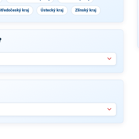
Středočeský kraj
Ústecký kraj
Zlínský kraj
?