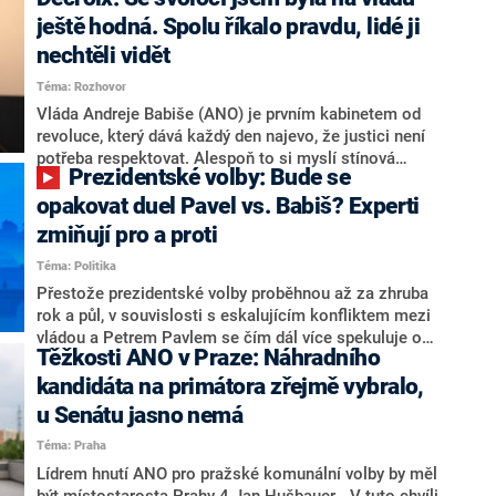
hlava státu Petr Pavel. Daleko za ním pak bookmakeři
zmiňují dva výrazné politiky ANO, tedy premiéra
ještě hodná. Spolu říkalo pravdu, lidé ji
Andreje Babiše a ministra průmyslu Karla Havlíčka.
nechtěli vidět
Oblíbeným tipem samotných sázkařů je poslanec za
Téma: Rozhovor
Motoristy Filip Turek. Politolog Jan Kubáček nicméně
o případné kandidatuře kohokoliv ze zmíněné trojice
Vláda Andreje Babiše (ANO) je prvním kabinetem od
značně pochybuje. Podle něj současná koalice dosud
revoluce, který dává každý den najevo, že justici není
nemá osobu, která by Pavlovi mohla konkurovat.
potřeba respektovat. Alespoň to si myslí stínová
Prezidentské volby: Bude se
ministryně spravedlnosti ODS Eva Decroix. V
rozhovoru pro CNN Prima NEWS si nebrala servítky
opakovat duel Pavel vs. Babiš? Experti
ohledně politického výkonu svého nástupce Jeronýma
zmiňují pro a proti
Tejce (za ANO) či vládní zmocněnkyně pro lidská
Téma: Politika
práva Taťány Malé (ANO). Označením „svoloč“ na
adresu vlády prý byla ještě hodná. Decroix se také
Přestože prezidentské volby proběhnou až za zhruba
vrátila k volební porážce koalice Spolu či promluvila o
rok a půl, v souvislosti s eskalujícím konfliktem mezi
hnutí Naše Česko Martina Kuby.
vládou a Petrem Pavlem se čím dál více spekuluje o
Těžkosti ANO v Praze: Náhradního
tom, koho by do bitvy o Hrad mohla vyslat současná
koalice. Někteří političtí komentátoři znovu vytahují
kandidáta na primátora zřejmě vybralo,
jméno premiéra Andreje Babiše (ANO). Jak moc je
u Senátu jasno nemá
pravděpodobné, že se v prezidentských volbách 2028
Téma: Praha
bude znovu opakovat souboj z roku 2023?
Lídrem hnutí ANO pro pražské komunální volby by měl
být místostarosta Prahy 4 Jan Hušbauer. „V tuto chvíli