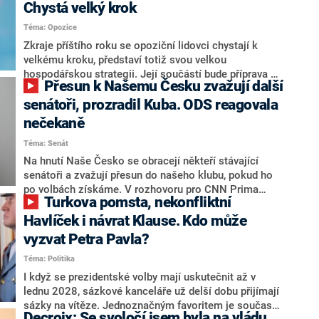
Chystá velký krok
Téma: Opozice
Zkraje příštího roku se opoziční lidovci chystají k
velkému kroku, představí totiž svou velkou
hospodářskou strategii. Její součástí bude příprava na
Přesun k Našemu Česku zvažují další
stárnutí populace, řekl ve středu na setkání s novináři
nový předseda lidovců Jan Grolich. Ten zároveň v
senátoři, prozradil Kuba. ODS reagovala
senátních volbách kandiduje ve Vyškově. Popsal i
nečekaně
aktivitu opozice, o níž vládní strany nebo političtí
Téma: Senát
komentátoři mluví jako o slabé a v defenzivě. „Je to
úmorná práce upozorňovat na chyby vlády. Ministři s
Na hnutí Naše Česko se obracejí někteří stávající
námi navíc nechodí do debat. Chceme ale ukazovat
senátoři a zvažují přesun do našeho klubu, pokud ho
svoje témata,“ odpověděl Grolich na dotaz CNN Prima
po volbách získáme. V rozhovoru pro CNN Prima
Turkova pomsta, nekonfliktní
NEWS.
NEWS to řekl zakladatel hnutí a jihočeský hejtman
Martin Kuba. Konkrétní nebyl, ale získat by takto mohl
Havlíček i návrat Klause. Kdo může
například senátora Zdeňka Hrabu, který je dnes
vyzvat Petra Pavla?
součástí klubu ODS a TOP 09. Hraba to na dotaz
Téma: Politika
redakce nevyloučil. Předseda klubu senátorů ODS
Zdeněk Nytra redakci řekl, že počítá s odchodem
I když se prezidentské volby mají uskutečnit až v
některých senátorů z klubu a že Naše Česko není
lednu 2028, sázkové kanceláře už delší dobu přijímají
nepřítel, ale soupeř.
sázky na vítěze. Jednoznačným favoritem je současná
Decroix: Se svoločí jsem byla na vládu