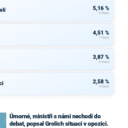
5,16 %
lí
8 hlasů
4,51 %
7 hlasů
3,87 %
6 hlasů
2,58 %
ci
4 hlasů
Úmorné, ministři s námi nechodí do
debat, popsal Grolich situaci v opozici.