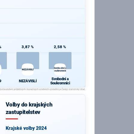
%
3,87 %
2,58 %
Svobodní a
NEZÁVISLÍ
Soukromníci
Svobodní a
9
NEZÁVISLÍ
Soukromníci
Volby do krajských
zastupitelstev
Krajské volby 2024