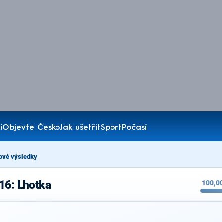
í
Objevte Česko
Jak ušetřit
Sport
Počasí
ové výsledky
16: Lhotka
100,0