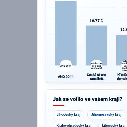
16,77 %
12,
Křesť
Česká strana
demok
ANO 2011
sociálně
un
demokratická
Českos
strana
Česká strana
Křesť
ANO 2011
sociálně
demok
demokratická
un
Česko
ká s
li
Jak se volilo ve vašem kraji?
Jihočeský kraj
Jihomoravský kraj
Královéhradecký kraj
Liberecký kraj