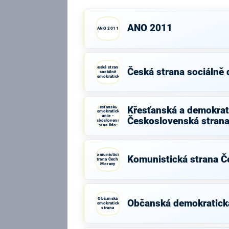
ANO 2011
ANO 2011
Česká strana
Česká strana sociálně
sociálně
demokratická
Křesťanská a
Křesťanská a demokrati
demokratická
unie -
Československá strana
Československá
strana lidová
Komunistická
Komunistická strana Č
strana Čech a
Moravy
Občanská
Občanská demokratick
demokratická
strana