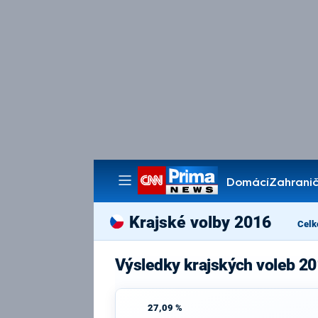
Domácí
Zahranič
Pořady
Krajské volby 2016
Celk
Výsledky krajských voleb 20
27,09 %