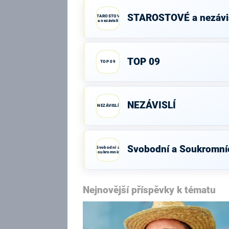
STAROSTOVÉ a nezávis
STAROSTOVÉ
a nezávislí
TOP 09
TOP 09
NEZÁVISLÍ
NEZÁVISLÍ
Svobodní a Soukromní
Svobodní a
Soukromníci
Nejnovější příspěvky k tématu