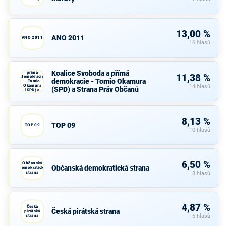
13,00 %
ANO 2011
ANO 2011
16 hlasů
Koalice
Svoboda a
Koalice Svoboda a přímá
přímá
11,38 %
demokracie
demokracie - Tomio Okamura
- Tomio
Okamura
14 hlasů
(SPD) a Strana Práv Občanů
(SPD) a
Strana Práv
Občanů
8,13 %
TOP 09
TOP 09
10 hlasů
6,50 %
Občanská
Občanská demokratická strana
demokratická
strana
8 hlasů
4,87 %
Česká
Česká pirátská strana
pirátská
strana
6 hlasů