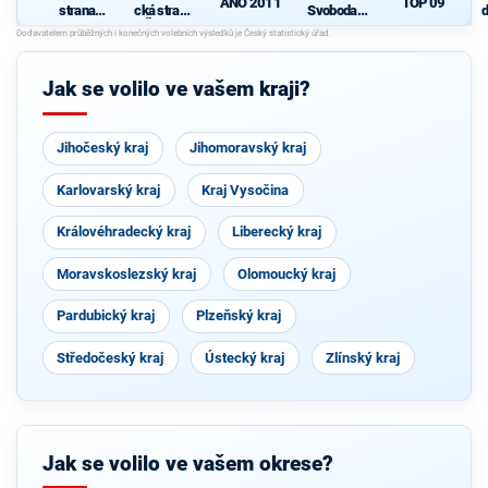
ANO 2011
TOP 09
strana
cká strana
Svoboda a
d
sociálně
Čech a
přímá
c
demokrati
Moravy
demokraci
cká
e - Tomio
Okamura
Jak se volilo ve vašem kraji?
(SPD) a
Strana
Práv
Občanů
Jihočeský kraj
Jihomoravský kraj
Karlovarský kraj
Kraj Vysočina
Královéhradecký kraj
Liberecký kraj
Moravskoslezský kraj
Olomoucký kraj
Pardubický kraj
Plzeňský kraj
Středočeský kraj
Ústecký kraj
Zlínský kraj
Jak se volilo ve vašem okrese?