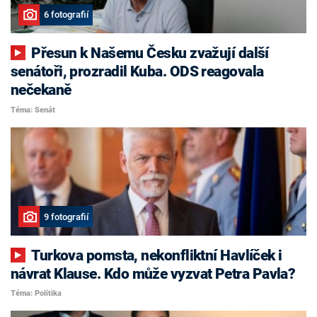
6 fotografií
Přesun k Našemu Česku zvažují další
senátoři, prozradil Kuba. ODS reagovala
nečekaně
Téma: Senát
9 fotografií
Turkova pomsta, nekonfliktní Havlíček i
návrat Klause. Kdo může vyzvat Petra Pavla?
Téma: Politika