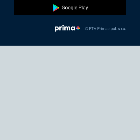
Google Play
© FTV Prima spol. s r.o.