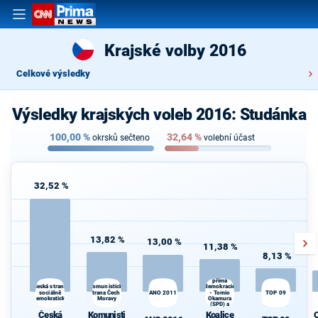
Krajské volby 2016
Celkové výsledky
Výsledky krajských voleb 2016: Studánka
100,00
%
32,64
%
okrsků sečteno
volební účast
32,52 %
13,82 %
13,00 %
11,38 %
8,13 %
Koalice
Svoboda a
přímá
Komunistická
demokracie
Česká strana
sociálně
strana Čech a
ANO 2011
- Tomio
TOP 09
d
demokratická
Moravy
Okamura
(SPD) a
Strana Práv
Česká
Komunisti
Koalice
Občanů