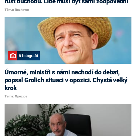
růst důchodů. Lidé musí být sami zodpovědní
Téma: Rozhovor
8 fotografií
Úmorné, ministři s námi nechodí do debat,
popsal Grolich situaci v opozici. Chystá velký
krok
Téma: Opozice