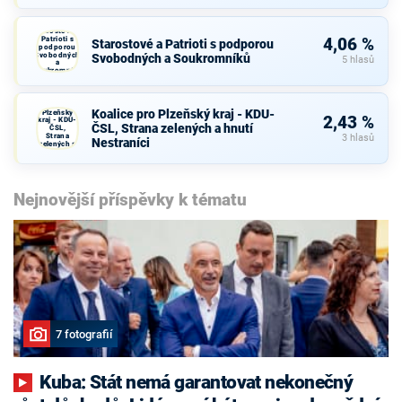
Starostové a
Patrioti s
4,06 %
Starostové a Patrioti s podporou
podporou
Svobodných
Svobodných a Soukromníků
5 hlasů
a
Soukromníků
Koalice
pro
Koalice pro Plzeňský kraj - KDU-
Plzeňský
2,43 %
kraj - KDU-
ČSL, Strana zelených a hnutí
ČSL,
Strana
3 hlasů
Nestraníci
zelených a
hnutí
Nestraníci
Nejnovější příspěvky k tématu
7 fotografií
Kuba: Stát nemá garantovat nekonečný