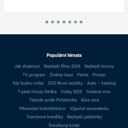
Populární témata
Jak zhubnout
Nejlepší filmy 2024
Nejlepší horory
TV program
Změna času
Partie
Počasí
Kdy budou volby
ZOO Nové začátky
Auto – katalog
7 pádů Honzy Dědka
Volby 2025
Svařené víno
Tatarák podle Pohlreicha
Aloe vera
Pěstování lichořeřišnice
Výpočet ascendentu
Tvarohové knedlíky
Nejlepší palačinky
Švestkový koláč