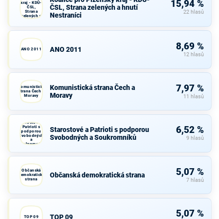
15,94 %
kraj - KDU-
ČSL, Strana zelených a hnutí
ČSL,
Strana
22 hlasů
Nestraníci
zelených a
hnutí
Nestraníci
8,69 %
ANO 2011
ANO 2011
12 hlasů
7,97 %
Komunistická strana Čech a
Komunistická
strana Čech a
Moravy
Moravy
11 hlasů
Starostové a
Patrioti s
6,52 %
Starostové a Patrioti s podporou
podporou
Svobodných
Svobodných a Soukromníků
9 hlasů
a
Soukromníků
5,07 %
Občanská
Občanská demokratická strana
demokratická
strana
7 hlasů
5,07 %
TOP 09
TOP 09