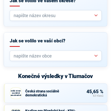
Jak se volilo ve vašem okrese?
Jak se volilo ve vaší obci?
Konečné výsledky v Tlumačov
45,65 %
Česká strana sociálně
Česká strana
sociálně
demokratická
demokratická
63 hlasů
Koalice
pro
Koalice pro Plzeňský kraj - KDU-
Plzeňský