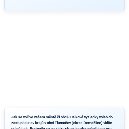
Jak se volí ve vašem městě či obci? Celkové výsledky voleb do
zastupitelstev krajů v obci Tlumačov (okres Domažlice) vidíte
právě tady. Podívejte se na zisky stran i preferenční hlasy pro