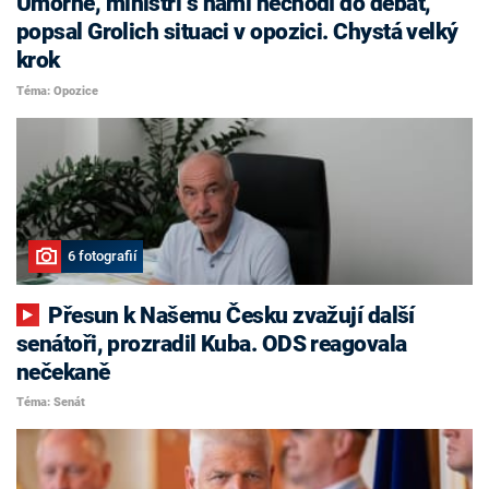
Úmorné, ministři s námi nechodí do debat,
popsal Grolich situaci v opozici. Chystá velký
krok
Téma: Opozice
6 fotografií
Přesun k Našemu Česku zvažují další
senátoři, prozradil Kuba. ODS reagovala
nečekaně
Téma: Senát