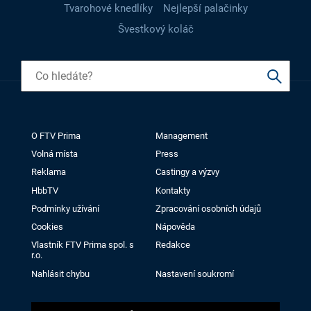
Tvarohové knedlíky
Nejlepší palačinky
Švestkový koláč
O FTV Prima
Management
Volná místa
Press
Reklama
Castingy a výzvy
HbbTV
Kontakty
Podmínky užívání
Zpracování osobních údajů
Cookies
Nápověda
Vlastník FTV Prima spol. s
Redakce
r.o.
Nahlásit chybu
Nastavení soukromí