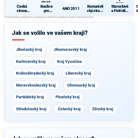
a
zelených a
Soukromníků
hnutí
Česká
Koalice
Komunisti
Starostové
Nestraníci
ANO 2011
strana
pro
cká strana
a Patrioti s
d
sociálně
Plzeňský
Čech a
podporou
c
demokrati
kraj -
Moravy
Svobodný
cká
KDU-ČSL,
ch a
Strana
Soukromní
Jak se volilo ve vašem kraji?
zelených a
ků
hnutí
Nestraníci
Jihočeský kraj
Jihomoravský kraj
Karlovarský kraj
Kraj Vysočina
Královéhradecký kraj
Liberecký kraj
Moravskoslezský kraj
Olomoucký kraj
Pardubický kraj
Plzeňský kraj
Středočeský kraj
Ústecký kraj
Zlínský kraj