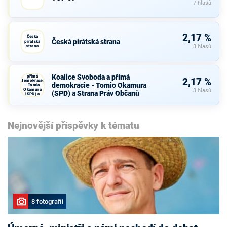
7 hlasů
2,17 %
Česká
Česká pirátská strana
pirátská
strana
3 hlasů
Koalice
Svoboda a
Koalice Svoboda a přímá
přímá
2,17 %
demokracie
demokracie - Tomio Okamura
- Tomio
Okamura
3 hlasů
(SPD) a Strana Práv Občanů
(SPD) a
Strana Práv
Občanů
Nejnovější příspěvky k tématu
8 fotografií