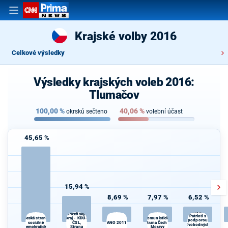
Krajské volby 2016
Celkové výsledky
Výsledky krajských voleb 2016:
Tlumačov
100,00
%
40,06
%
okrsků sečteno
volební účast
45,65 %
15,94 %
8,69 %
7,97 %
6,52 %
Koalice
pro
Starostové a
Plzeňský
Patrioti s
kraj - KDU-
Komunistická
Česká strana
podporou
sociálně
ČSL,
ANO 2011
strana Čech a
d
Svobodných
demokratická
Strana
Moravy