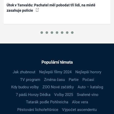
Útok v Tanvaldu: Pachatel měl pobodat tři lidi, na místě
zasahuje policie
Populární témata
Jak zhubnout
Nejlepší filmy 2024
Nejlepší horory
TV program
Změna času
Partie
Počasí
Kdy budou volby
ZOO Nové začátky
Auto – katalog
7 pádů Honzy Dědka
Volby 2025
Svařené víno
Tatarák podle Pohlreicha
Aloe vera
Pěstování lichořeřišnice
Výpočet ascendentu