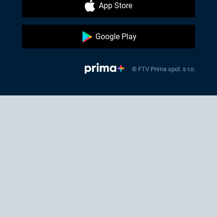
App Store
Google Play
© FTV Prima spol. s r.o.