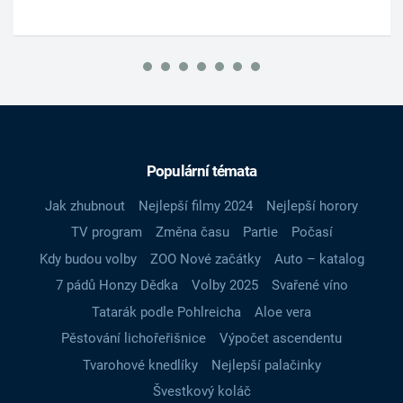
Populární témata
Jak zhubnout
Nejlepší filmy 2024
Nejlepší horory
TV program
Změna času
Partie
Počasí
Kdy budou volby
ZOO Nové začátky
Auto – katalog
7 pádů Honzy Dědka
Volby 2025
Svařené víno
Tatarák podle Pohlreicha
Aloe vera
Pěstování lichořeřišnice
Výpočet ascendentu
Tvarohové knedlíky
Nejlepší palačinky
Švestkový koláč