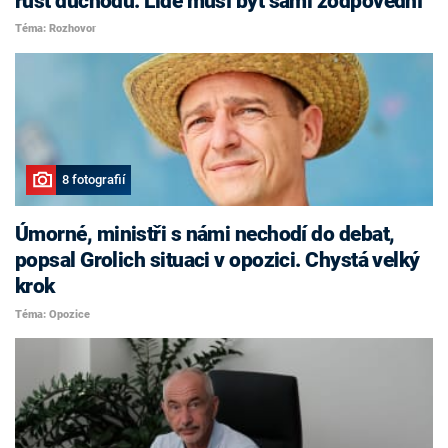
růst důchodů. Lidé musí být sami zodpovědní
Téma: Rozhovor
8 fotografií
Úmorné, ministři s námi nechodí do debat,
popsal Grolich situaci v opozici. Chystá velký
krok
Téma: Opozice