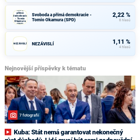
Svoboda a
přímá
2,22 %
Svoboda a přímá demokracie -
demokracie
- Tomio
Tomio Okamura (SPD)
8 hlasů
Okamura
(SPD)
1,11 %
NEZÁVISLÍ
NEZÁVISLÍ
4 hlasů
Nejnovější příspěvky k tématu
7 fotografií
Kuba: Stát nemá garantovat nekonečný