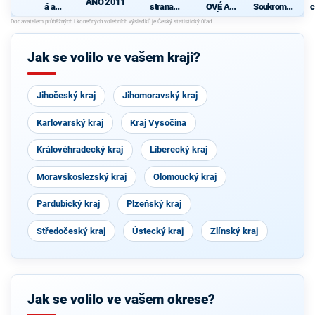
ANO 2011
á a
strana
OVÉ A
Soukromní
c
demokrati
sociálně
NEZÁVISL
ci
cká unie -
demokrati
Í
Českoslov
cká
enská
Jak se volilo ve vašem kraji?
strana
lidová
Jihočeský kraj
Jihomoravský kraj
Karlovarský kraj
Kraj Vysočina
Královéhradecký kraj
Liberecký kraj
Moravskoslezský kraj
Olomoucký kraj
Pardubický kraj
Plzeňský kraj
Středočeský kraj
Ústecký kraj
Zlínský kraj
Jak se volilo ve vašem okrese?