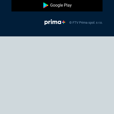
Google Play
© FTV Prima spol. s r.o.