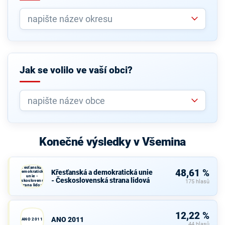
Jak se volilo ve vaší obci?
Konečné výsledky v Všemina
Křesťanská a
48,61 %
Křesťanská a demokratická unie
demokratická
unie -
- Československá strana lidová
Československá
175 hlasů
strana lidová
12,22 %
ANO 2011
ANO 2011
44 hlasů