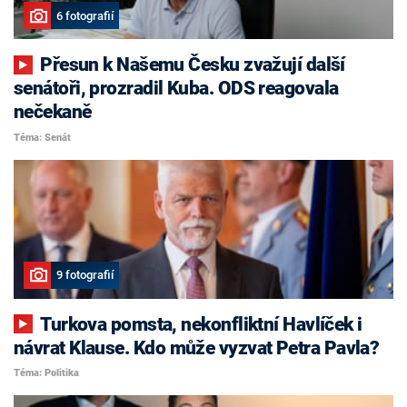
6 fotografií
Přesun k Našemu Česku zvažují další
senátoři, prozradil Kuba. ODS reagovala
nečekaně
Téma: Senát
9 fotografií
Turkova pomsta, nekonfliktní Havlíček i
návrat Klause. Kdo může vyzvat Petra Pavla?
Téma: Politika