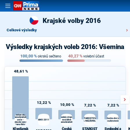
Krajské volby 2016
Celkové výsledky
Výsledky krajských voleb 2016: Všemina
100,00
%
40,27
%
okrsků sečteno
volební účast
48,61 %
12,22 %
10,00 %
7,22 %
7,22 %
Křesťanská a
K
demokratická
Česká strana
Svobodní a
STAROSTOVÉ
unie -
ANO 2011
sociálně
s
A NEZÁVISLÍ
Soukromníci
Československá
demokratická
strana lidová
Křesťansk
Česká
STAROST
Svobodní a
K