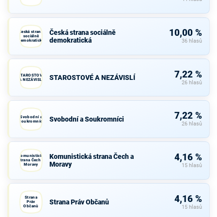
10,00 %
Česká strana sociálně
Česká strana
sociálně
demokratická
demokratická
36 hlasů
7,22 %
STAROSTOVÉ
STAROSTOVÉ A NEZÁVISLÍ
A NEZÁVISLÍ
26 hlasů
7,22 %
Svobodní a
Svobodní a Soukromníci
Soukromníci
26 hlasů
4,16 %
Komunistická strana Čech a
Komunistická
strana Čech a
Moravy
Moravy
15 hlasů
4,16 %
Strana
Strana Práv Občanů
Práv
Občanů
15 hlasů