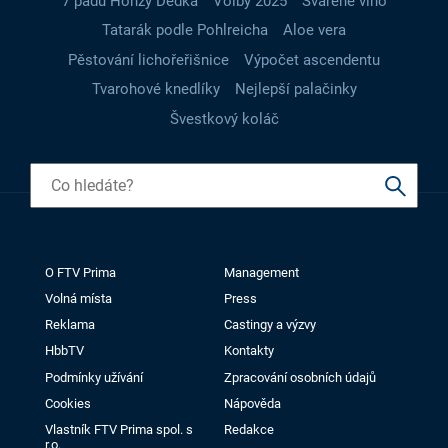
7 pádů Honzy Dědka
Volby 2025
Svařené víno
Tatarák podle Pohlreicha
Aloe vera
Pěstování lichořeřišnice
Výpočet ascendentu
Tvarohové knedlíky
Nejlepší palačinky
Švestkový koláč
O FTV Prima
Management
Volná místa
Press
Reklama
Castingy a výzvy
HbbTV
Kontakty
Podmínky užívání
Zpracování osobních údajů
Cookies
Nápověda
Vlastník FTV Prima spol. s
Redakce
r.o.