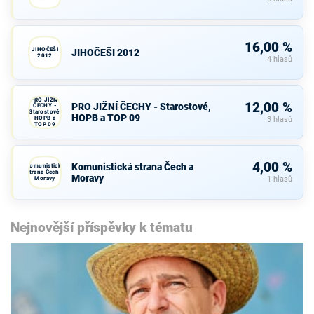
16,00 %
JIHOČEŠI
JIHOČEŠI 2012
2012
4 hlasů
PRO JIŽNÍ
12,00 %
PRO JIŽNÍ ČECHY - Starostové,
ČECHY -
Starostové,
HOPB a TOP 09
HOPB a
3 hlasů
TOP 09
4,00 %
Komunistická strana Čech a
Komunistická
strana Čech a
Moravy
Moravy
1 hlasů
Nejnovější příspěvky k tématu