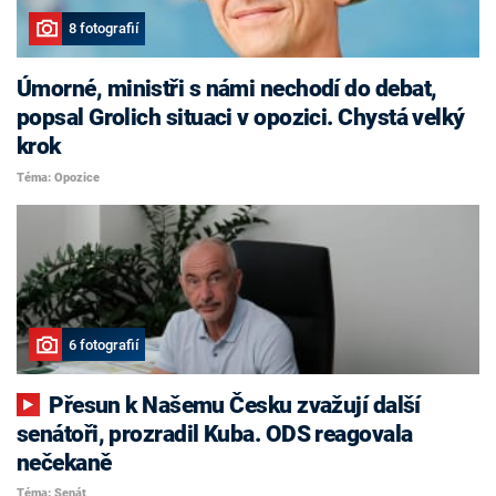
8 fotografií
Úmorné, ministři s námi nechodí do debat,
popsal Grolich situaci v opozici. Chystá velký
krok
Téma: Opozice
6 fotografií
Přesun k Našemu Česku zvažují další
senátoři, prozradil Kuba. ODS reagovala
nečekaně
Téma: Senát