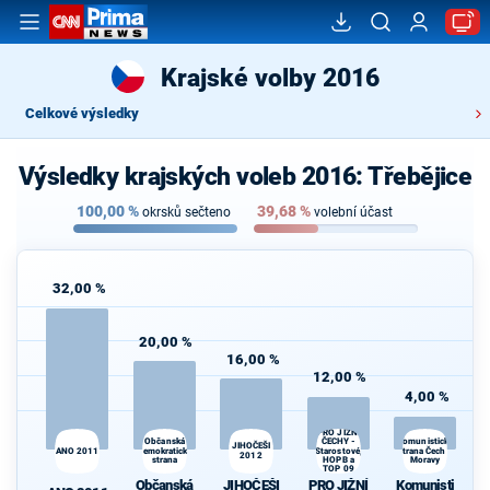
Krajské volby 2016
Celkové výsledky
Výsledky krajských voleb 2016: Třebějice
100,00
%
39,68
%
okrsků sečteno
volební účast
32,00 %
20,00 %
16,00 %
12,00 %
4,00 %
PRO JIŽNÍ
Občanská
ČECHY -
Komunistická
JIHOČEŠI
ANO 2011
demokratická
Starostové,
strana Čech a
2012
strana
HOPB a
Moravy
TOP 09
Občanská
JIHOČEŠI
PRO JIŽNÍ
Komunisti