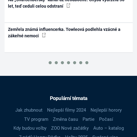
let, teď ceduli celou odstraní
Zemřela známá influencerka. Towleová podlehla vzácné a
zákeřné nemoci
Populární témata
Jak zhubnout
Nejlepší filmy 2024
Nejlepší horory
TV program
Změna času
Partie
Počasí
Kdy budou volby
ZOO Nové začátky
Auto – katalog