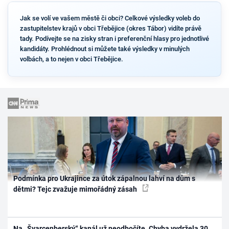
Jak se volí ve vašem městě či obci? Celkové výsledky voleb do
zastupitelstev krajů v obci Třebějice (okres Tábor) vidíte právě
tady. Podívejte se na zisky stran i preferenční hlasy pro jednotlivé
kandidáty. Prohlédnout si můžete také výsledky v minulých
volbách, a to nejen v obci Třebějice.
Podmínka pro Ukrajince za útok zápalnou lahví na dům s
dětmi? Tejc zvažuje mimořádný zásah
Na „Švarcenberský“ kanál už neodbočíte. Chyba vydržela 30