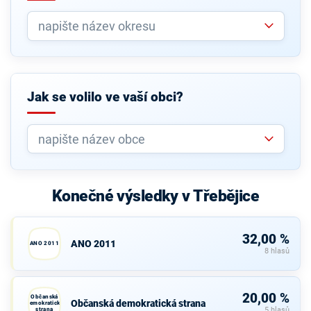
Jak se volilo ve vaší obci?
Konečné výsledky v Třebějice
32,00 %
ANO 2011
ANO 2011
8 hlasů
20,00 %
Občanská
Občanská demokratická strana
demokratická
strana
5 hlasů