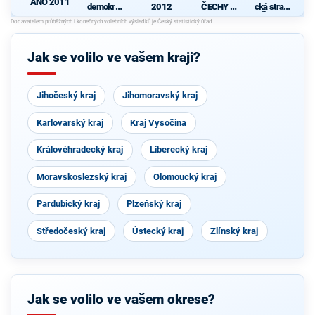
ANO 2011
demokrati
2012
ČECHY -
cká strana
cká strana
Starostové
Čech a
, HOPB a
Moravy
TOP 09
Jak se volilo ve vašem kraji?
Jihočeský kraj
Jihomoravský kraj
Karlovarský kraj
Kraj Vysočina
Královéhradecký kraj
Liberecký kraj
Moravskoslezský kraj
Olomoucký kraj
Pardubický kraj
Plzeňský kraj
Středočeský kraj
Ústecký kraj
Zlínský kraj
Jak se volilo ve vašem okrese?