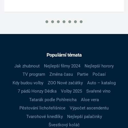
Populární témata
Jak zhubnout
Nejlepší filmy 2024
Nejlepší horory
TV program
Změna času
Partie
Počasí
Kdy budou volby
ZOO Nové začátky
Auto – katalog
7 pádů Honzy Dědka
Volby 2025
Svařené víno
Tatarák podle Pohlreicha
Aloe vera
Pěstování lichořeřišnice
Výpočet ascendentu
Tvarohové knedlíky
Nejlepší palačinky
Švestkový koláč