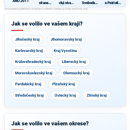
ANO 2011
strana
cká strana
Svoboda a
a Patrioti s
sociálně
Čech a
přímá
podporou
demokrati
Moravy
demokraci
Svobodný
cká
e - Tomio
ch a
Okamura
Soukromní
Jak se volilo ve vašem kraji?
(SPD) a
ků
Strana
Práv
Občanů
Jihočeský kraj
Jihomoravský kraj
Karlovarský kraj
Kraj Vysočina
Královéhradecký kraj
Liberecký kraj
Moravskoslezský kraj
Olomoucký kraj
Pardubický kraj
Plzeňský kraj
Středočeský kraj
Ústecký kraj
Zlínský kraj
Jak se volilo ve vašem okrese?