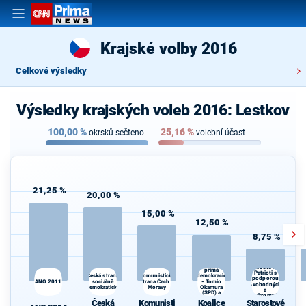
Krajské volby 2016
Celkové výsledky
Výsledky krajských voleb 2016: Lestkov
100,00
%
25,16
%
okrsků sečteno
volební účast
21,25 %
20,00 %
15,00 %
12,50 %
8,75 %
Koalice
Svoboda a
Starostové a
přímá
Patrioti s
Česká strana
demokracie
Komunistická
podporou
ANO 2011
sociálně
strana Čech a
- Tomio
Svobodných
demokratická
Moravy
Okamura
a
(SPD) a
Soukromníků
Strana Práv
Česká
Komunisti
Koalice
Starostové
Občanů