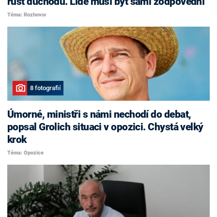
růst důchodů. Lidé musí být sami zodpovědní
Téma: Rozhovor
8 fotografií
Úmorné, ministři s námi nechodí do debat,
popsal Grolich situaci v opozici. Chystá velký
krok
Téma: Opozice