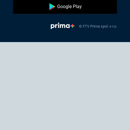
Google Play
© FTV Prima spol. s r.o.