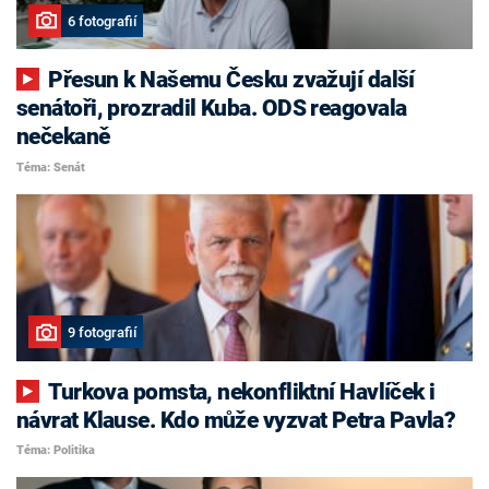
6 fotografií
Přesun k Našemu Česku zvažují další
senátoři, prozradil Kuba. ODS reagovala
nečekaně
Téma: Senát
9 fotografií
Turkova pomsta, nekonfliktní Havlíček i
návrat Klause. Kdo může vyzvat Petra Pavla?
Téma: Politika