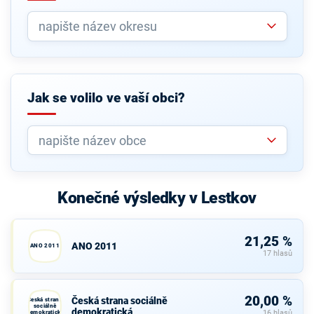
Jak se volilo ve vaší obci?
Konečné výsledky v Lestkov
21,25 %
ANO 2011
ANO 2011
17 hlasů
20,00 %
Česká strana sociálně
Česká strana
sociálně
demokratická
demokratická
16 hlasů