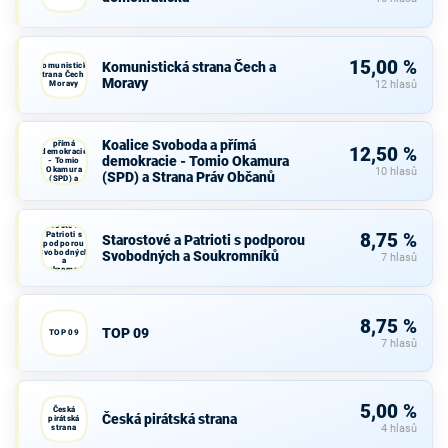
15,00 %
Komunistická strana Čech a
Komunistická
strana Čech a
Moravy
Moravy
12 hlasů
Koalice
Svoboda a
Koalice Svoboda a přímá
přímá
12,50 %
demokracie
demokracie - Tomio Okamura
- Tomio
Okamura
10 hlasů
(SPD) a Strana Práv Občanů
(SPD) a
Strana Práv
Občanů
Starostové a
Patrioti s
8,75 %
Starostové a Patrioti s podporou
podporou
Svobodných
Svobodných a Soukromníků
7 hlasů
a
Soukromníků
8,75 %
TOP 09
TOP 09
7 hlasů
5,00 %
Česká
Česká pirátská strana
pirátská
strana
4 hlasů