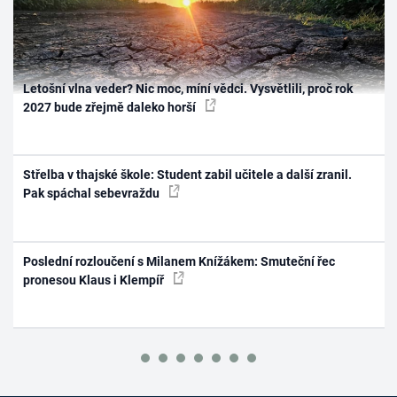
Letošní vlna veder? Nic moc, míní vědci. Vysvětlili, proč rok
2027 bude zřejmě daleko horší
Střelba v thajské škole: Student zabil učitele a další zranil.
Pak spáchal sebevraždu
Poslední rozloučení s Milanem Knížákem: Smuteční řec
pronesou Klaus i Klempíř