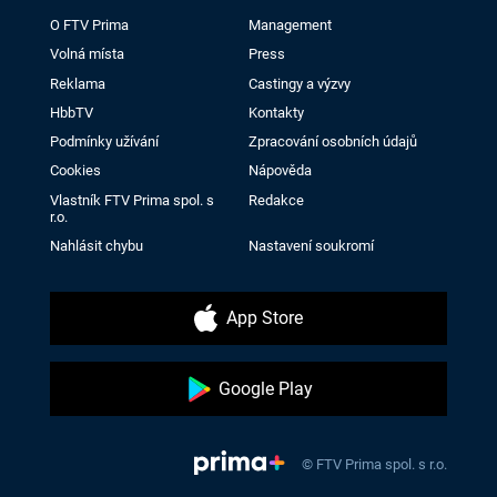
O FTV Prima
Management
Volná místa
Press
Reklama
Castingy a výzvy
HbbTV
Kontakty
Podmínky užívání
Zpracování osobních údajů
Cookies
Nápověda
Vlastník FTV Prima spol. s
Redakce
r.o.
Nahlásit chybu
Nastavení soukromí
App Store
Google Play
© FTV Prima spol. s r.o.