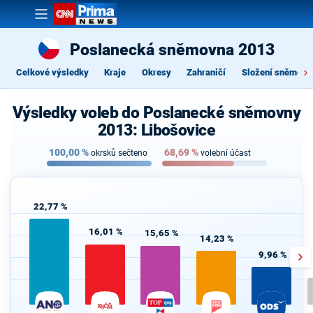
Poslanecká sněmovna 2013
Celkové výsledky
Kraje
Okresy
Zahraničí
Složení sněmovn
Výsledky voleb do Poslanecké sněmovny
2013: Libošovice
100,00
%
68,69
%
okrsků sečteno
volební účast
22,77 %
16,01 %
15,65 %
14,23 %
9,96 %