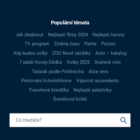
Populární témata
Jak zhubnout
Nejlepší filmy 2024
Nejlepší horory
TV program
Změna času
Partie
Počasí
Kdy budou volby
ZOO Nové začátky
Auto – katalog
7 pádů Honzy Dědka
Volby 2025
Svařené víno
Tatarák podle Pohlreicha
Aloe vera
Pěstování lichořeřišnice
Výpočet ascendentu
Tvarohové knedlíky
Nejlepší palačinky
Švestkový koláč