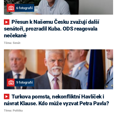
6 fotografií
Přesun k Našemu Česku zvažují další
senátoři, prozradil Kuba. ODS reagovala
nečekaně
Téma: Senát
9 fotografií
Turkova pomsta, nekonfliktní Havlíček i
návrat Klause. Kdo může vyzvat Petra Pavla?
Téma: Politika