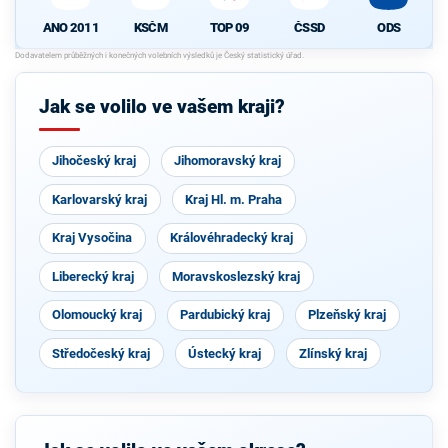
ANO 2011
KSČM
TOP 09
ČSSD
ODS
Jak se volilo ve vašem kraji?
Jihočeský kraj
Jihomoravský kraj
Karlovarský kraj
Kraj Hl. m. Praha
Kraj Vysočina
Královéhradecký kraj
Liberecký kraj
Moravskoslezský kraj
Olomoucký kraj
Pardubický kraj
Plzeňský kraj
Středočeský kraj
Ústecký kraj
Zlínský kraj