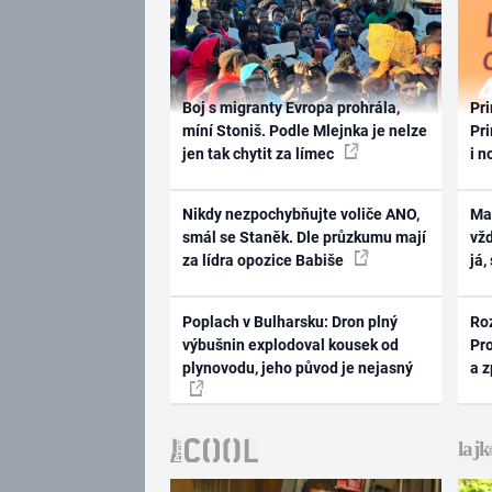
Boj s migranty Evropa prohrála,
Pri
míní Stoniš. Podle Mlejnka je nelze
Pri
jen tak chytit za límec
i n
Nikdy nezpochybňujte voliče ANO,
Ma
smál se Staněk. Dle průzkumu mají
vž
za lídra opozice Babiše
já,
Poplach v Bulharsku: Dron plný
Ro
výbušnin explodoval kousek od
Pr
plynovodu, jeho původ je nejasný
a 