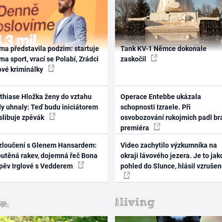
ma představila podzim: startuje
Tank KV-1 Němce dokonale
ma sport, vrací se Polabí, Zrádci
zaskočil
ové kriminálky
thiase Hložka ženy do vztahu
Operace Entebbe ukázala
dy uhnaly: Teď budu iniciátorem
schopnosti Izraele. Při
 slibuje zpěvák
osvobozování rukojmích padl br
premiéra
zloučení s Glenem Hansardem:
Video zachytilo výzkumníka na
outěná rakev, dojemná řeč Bona
okraji lávového jezera. Je to jak
zpěv Irglové s Vedderem
pohled do Slunce, hlásil vzruše