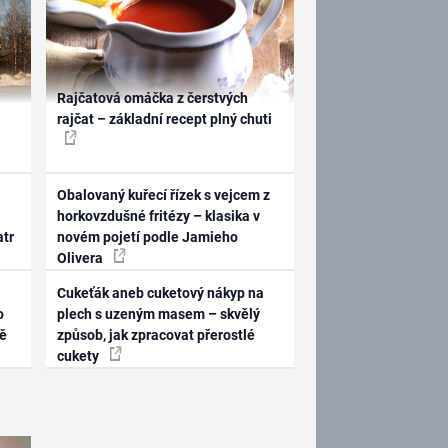
Rajčatová omáčka z čerstvých
rajčat – základní recept plný chuti
Obalovaný kuřecí řízek s vejcem z
horkovzdušné fritézy – klasika v
atr
novém pojetí podle Jamieho
Olivera
Cukeťák aneb cuketový nákyp na
o
plech s uzeným masem – skvělý
ně
způsob, jak zpracovat přerostlé
cukety