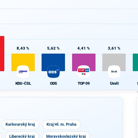
%
8,43 %
5,62 %
4,41 %
3,61 %
Úsvit
KDU-ČSL
ODS
TOP 09
Úsvit
Karlovarský kraj
Kraj Hl. m. Praha
Liberecký kraj
Moravskoslezský kraj