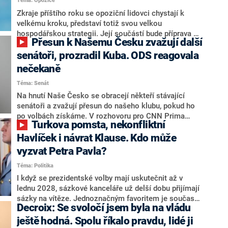
Téma: Opozice
střetem zájmů omezoval čerpání financí a rozvoj,
dodal. Řešení u Andreje Babiše ale hodnotit nechtěl.
Zkraje příštího roku se opoziční lidovci chystají k
velkému kroku, představí totiž svou velkou
hospodářskou strategii. Její součástí bude příprava na
Přesun k Našemu Česku zvažují další
stárnutí populace, řekl ve středu na setkání s novináři
nový předseda lidovců Jan Grolich. Ten zároveň v
senátoři, prozradil Kuba. ODS reagovala
senátních volbách kandiduje ve Vyškově. Popsal i
nečekaně
aktivitu opozice, o níž vládní strany nebo političtí
Téma: Senát
komentátoři mluví jako o slabé a v defenzivě. „Je to
úmorná práce upozorňovat na chyby vlády. Ministři s
Na hnutí Naše Česko se obracejí někteří stávající
námi navíc nechodí do debat. Chceme ale ukazovat
senátoři a zvažují přesun do našeho klubu, pokud ho
svoje témata,“ odpověděl Grolich na dotaz CNN Prima
po volbách získáme. V rozhovoru pro CNN Prima
Turkova pomsta, nekonfliktní
NEWS.
NEWS to řekl zakladatel hnutí a jihočeský hejtman
Martin Kuba. Konkrétní nebyl, ale získat by takto mohl
Havlíček i návrat Klause. Kdo může
například senátora Zdeňka Hrabu, který je dnes
vyzvat Petra Pavla?
součástí klubu ODS a TOP 09. Hraba to na dotaz
Téma: Politika
redakce nevyloučil. Předseda klubu senátorů ODS
Zdeněk Nytra redakci řekl, že počítá s odchodem
I když se prezidentské volby mají uskutečnit až v
některých senátorů z klubu a že Naše Česko není
lednu 2028, sázkové kanceláře už delší dobu přijímají
nepřítel, ale soupeř.
sázky na vítěze. Jednoznačným favoritem je současná
Decroix: Se svoločí jsem byla na vládu
hlava státu Petr Pavel. Daleko za ním pak bookmakeři
zmiňují dva výrazné politiky ANO, tedy premiéra
ještě hodná. Spolu říkalo pravdu, lidé ji