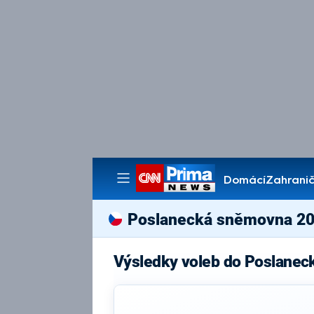
Domácí
Zahranič
Pořady
Poslanecká sněmovna 2
Výsledky voleb do Poslane