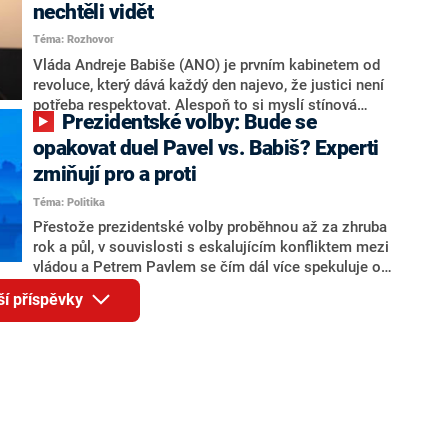
Andreje Babiše a ministra průmyslu Karla Havlíčka.
nechtěli vidět
Oblíbeným tipem samotných sázkařů je poslanec za
Téma: Rozhovor
Motoristy Filip Turek. Politolog Jan Kubáček nicméně
o případné kandidatuře kohokoliv ze zmíněné trojice
Vláda Andreje Babiše (ANO) je prvním kabinetem od
značně pochybuje. Podle něj současná koalice dosud
revoluce, který dává každý den najevo, že justici není
nemá osobu, která by Pavlovi mohla konkurovat.
potřeba respektovat. Alespoň to si myslí stínová
Prezidentské volby: Bude se
ministryně spravedlnosti ODS Eva Decroix. V
rozhovoru pro CNN Prima NEWS si nebrala servítky
opakovat duel Pavel vs. Babiš? Experti
ohledně politického výkonu svého nástupce Jeronýma
zmiňují pro a proti
Tejce (za ANO) či vládní zmocněnkyně pro lidská
Téma: Politika
práva Taťány Malé (ANO). Označením „svoloč“ na
adresu vlády prý byla ještě hodná. Decroix se také
Přestože prezidentské volby proběhnou až za zhruba
vrátila k volební porážce koalice Spolu či promluvila o
rok a půl, v souvislosti s eskalujícím konfliktem mezi
hnutí Naše Česko Martina Kuby.
vládou a Petrem Pavlem se čím dál více spekuluje o
tom, koho by do bitvy o Hrad mohla vyslat současná
ší příspěvky
koalice. Někteří političtí komentátoři znovu vytahují
jméno premiéra Andreje Babiše (ANO). Jak moc je
pravděpodobné, že se v prezidentských volbách 2028
bude znovu opakovat souboj z roku 2023?