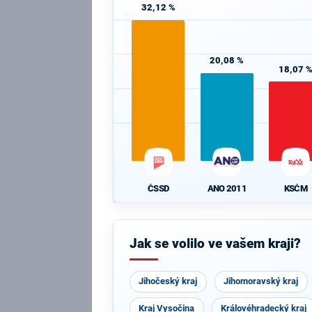
32,12 %
20,08 %
18,07 
ČSSD
ANO 2011
KSČM
Jak se volilo ve vašem kraji?
Jihočeský kraj
Jihomoravský kraj
Kraj Vysočina
Královéhradecký kraj