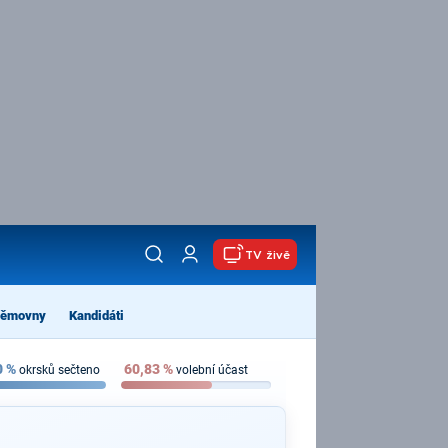
TV živě
němovny
Kandidáti
0
%
60,83
%
okrsků sečteno
volební účast