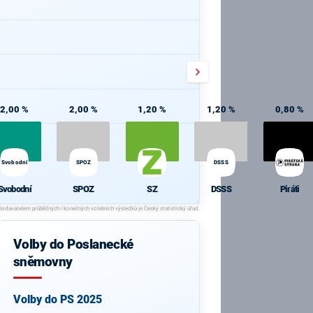
2,00 %
2,00 %
1,20 %
1,20 %
0,80 %
Svobodní
SPOZ
DSSS
Svobodní
SPOZ
SZ
DSSS
Piráti
Volby do Poslanecké
sněmovny
Volby do PS 2025