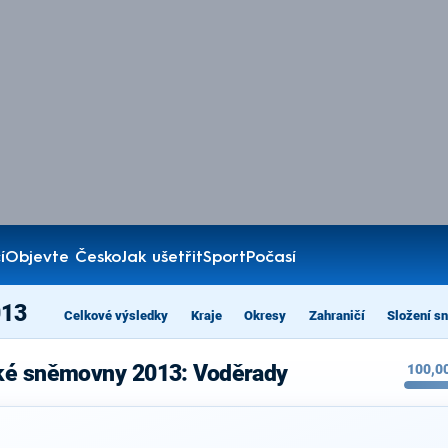
í
Objevte Česko
Jak ušetřit
Sport
Počasí
013
Celkové výsledky
Kraje
Okresy
Zahraničí
Složení s
cké sněmovny 2013: Voděrady
100,0