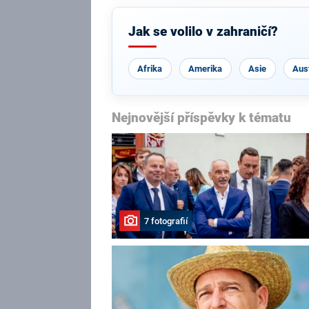
Jak se volilo v zahraničí?
Afrika
Amerika
Asie
Aust
Nejnovější příspěvky k tématu
7 fotografií