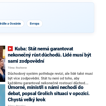
rálie a Oceánie
Evropa
Kuba: Stát nemá garantovat
nekonečný růst důchodů. Lidé musí být
sami zodpovědní
Téma: Rozhovor
Důchodový systém potřebuje revizi, ale lidé také musí
být více zodpovědní. Stát tu není od toho, aby
každému garantoval nekonečně rostoucí důchod.
Úmorné, ministři s námi nechodí do
Chybí tu nový systém a my ho představíme,řekl
hejtman Jihočeského kraje a předseda hnutí Naše
debat, popsal Grolich situaci v opozici.
Česko Martin Kuba v rozhovoru pro CNN Prima NEWS.
Chystá velký krok
V čele státu pak podle něj nemůže být člověk, který by