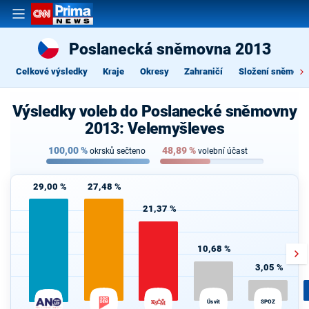
Poslanecká sněmovna 2013
Celkové výsledky
Kraje
Okresy
Zahraničí
Složení sněmovn
Výsledky voleb do Poslanecké sněmovny
2013: Velemyšleves
100,00
%
48,89
%
okrsků sečteno
volební účast
29,00 %
27,48 %
21,37 %
10,68 %
3,05 %
Úsvit
SPOZ