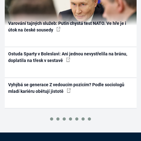
Varování tajných služeb: Putin chystá test NATO. Ve hře je i
útok na české sousedy
Ostuda Sparty v Boleslavi: Ani jednou nevystřelila na bránu,
doplatila na třesk v sestavě
Vyhýbá se generace Z vedoucím pozicím? Podle sociologů
mladí kariéru obětují jistotě