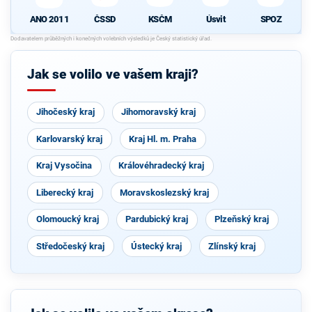
KSČM
Úsvit
SPOZ
ČSSD
ANO 2011
Jak se volilo ve vašem kraji?
Jihočeský kraj
Jihomoravský kraj
Karlovarský kraj
Kraj Hl. m. Praha
Kraj Vysočina
Královéhradecký kraj
Liberecký kraj
Moravskoslezský kraj
Olomoucký kraj
Pardubický kraj
Plzeňský kraj
Středočeský kraj
Ústecký kraj
Zlínský kraj