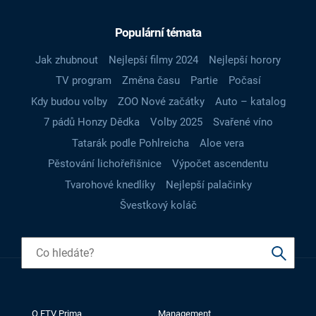
Populární témata
Jak zhubnout
Nejlepší filmy 2024
Nejlepší horory
TV program
Změna času
Partie
Počasí
Kdy budou volby
ZOO Nové začátky
Auto – katalog
7 pádů Honzy Dědka
Volby 2025
Svařené víno
Tatarák podle Pohlreicha
Aloe vera
Pěstování lichořeřišnice
Výpočet ascendentu
Tvarohové knedlíky
Nejlepší palačinky
Švestkový koláč
O FTV Prima
Management