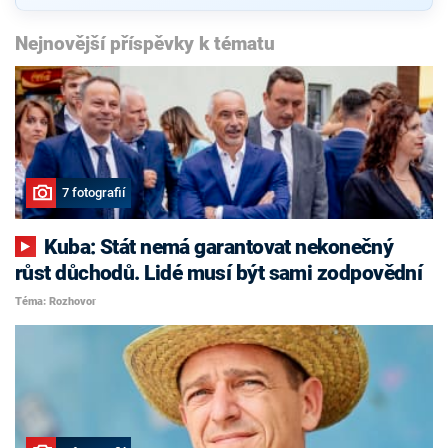
Nejnovější příspěvky k tématu
7 fotografií
Kuba: Stát nemá garantovat nekonečný
růst důchodů. Lidé musí být sami zodpovědní
Téma: Rozhovor