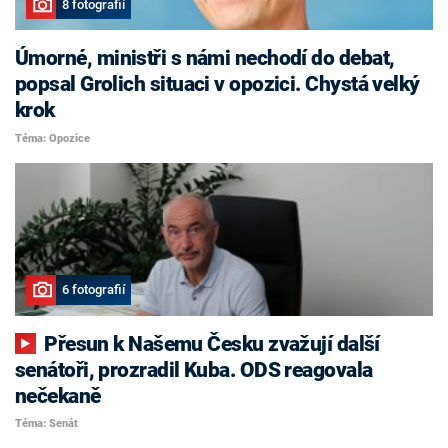
8 fotografií
Úmorné, ministři s námi nechodí do debat,
popsal Grolich situaci v opozici. Chystá velký
krok
Téma: Opozice
6 fotografií
Přesun k Našemu Česku zvažují další
senátoři, prozradil Kuba. ODS reagovala
nečekaně
Téma: Senát