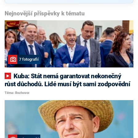
Nejnovější příspěvky k tématu
7 fotografií
Kuba: Stát nemá garantovat nekonečný
růst důchodů. Lidé musí být sami zodpovědní
Téma: Rozhovor