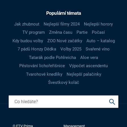
Populární témata
Jak zhubnout
Nejlepší filmy 2024
Nejlepší horory
TV program
Změna času
Partie
Počasí
Kdy budou volby
ZOO Nové začátky
Auto – katalog
7 pádů Honzy Dědka
Volby 2025
Svařené víno
Tatarák podle Pohlreicha
Aloe vera
Pěstování lichořeřišnice
Výpočet ascendentu
Tvarohové knedlíky
Nejlepší palačinky
Švestkový koláč
O FTV Prima
Management