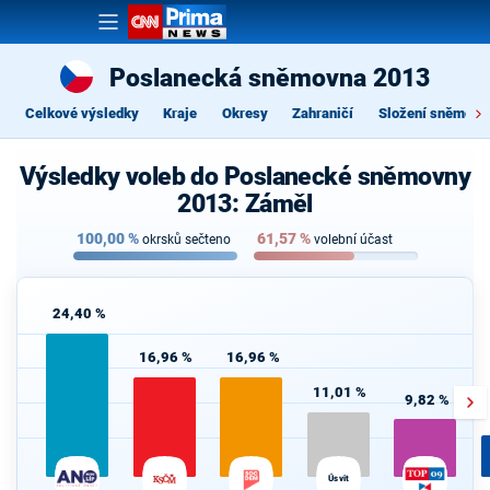
Poslanecká sněmovna 2013
Celkové výsledky
Kraje
Okresy
Zahraničí
Složení sněmovn
Výsledky voleb do Poslanecké sněmovny
2013: Záměl
100,00
%
61,57
%
okrsků sečteno
volební účast
24,40 %
16,96 %
16,96 %
11,01 %
9,82 %
Úsvit