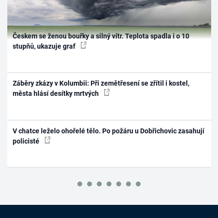
Českem se ženou bouřky a silný vítr. Teplota spadla i o 10
stupňů, ukazuje graf
Záběry zkázy v Kolumbii: Při zemětřesení se zřítil i kostel,
města hlásí desítky mrtvých
V chatce leželo ohořelé tělo. Po požáru u Dobřichovic zasahují
policisté