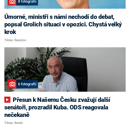
8 fotografií
Úmorné, ministři s námi nechodí do debat,
popsal Grolich situaci v opozici. Chystá velký
krok
Téma: Opozice
6 fotografií
Přesun k Našemu Česku zvažují další
senátoři, prozradil Kuba. ODS reagovala
nečekaně
Téma: Senát