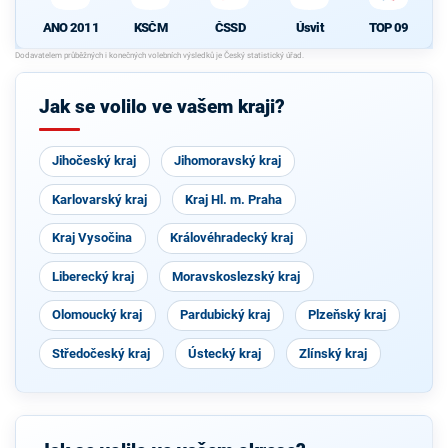
ANO 2011
KSČM
ČSSD
Úsvit
TOP 09
Jak se volilo ve vašem kraji?
Jihočeský kraj
Jihomoravský kraj
Karlovarský kraj
Kraj Hl. m. Praha
Kraj Vysočina
Královéhradecký kraj
Liberecký kraj
Moravskoslezský kraj
Olomoucký kraj
Pardubický kraj
Plzeňský kraj
Středočeský kraj
Ústecký kraj
Zlínský kraj