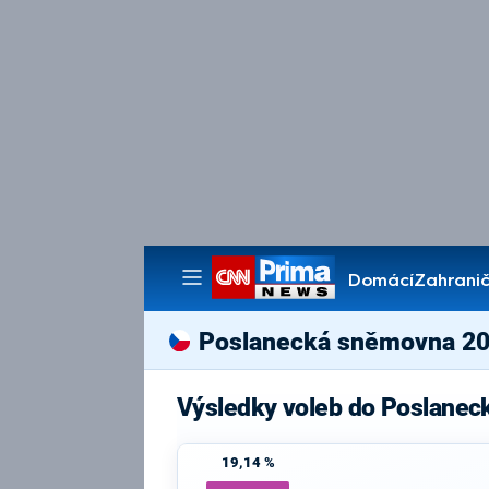
Domácí
Zahranič
Pořady
Poslanecká sněmovna 2
Výsledky voleb do Poslanec
19,14 %