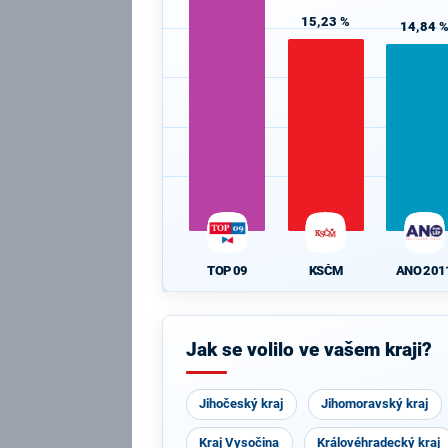
15,23 %
14,84 
KSČM
ANO 201
TOP 09
Jak se volilo ve vašem kraji?
Jihočeský kraj
Jihomoravský kraj
Kraj Vysočina
Královéhradecký kraj