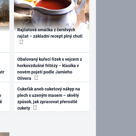
Rajčatová omáčka z čerstvých
rajčat – základní recept plný chuti
Obalovaný kuřecí řízek s vejcem z
horkovzdušné fritézy – klasika v
atr
novém pojetí podle Jamieho
Olivera
Cukeťák aneb cuketový nákyp na
o
plech s uzeným masem – skvělý
ně
způsob, jak zpracovat přerostlé
cukety