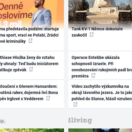
ma představila podzim: startuje
Tank KV-1 Němce dokonale
ma sport, vrací se Polabí, Zrádci
zaskočil
ové kriminálky
thiase Hložka ženy do vztahu
Operace Entebbe ukázala
dy uhnaly: Teď budu iniciátorem
schopnosti Izraele. Při
 slibuje zpěvák
osvobozování rukojmích padl br
premiéra
zloučení s Glenem Hansardem:
Video zachytilo výzkumníka na
outěná rakev, dojemná řeč Bona
okraji lávového jezera. Je to jak
zpěv Irglové s Vedderem
pohled do Slunce, hlásil vzruše