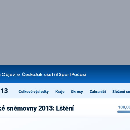
í
Objevte Česko
Jak ušetřit
Sport
Počasí
013
Celkové výsledky
Kraje
Okresy
Zahraničí
Složení s
ké sněmovny 2013: Lštění
100,0