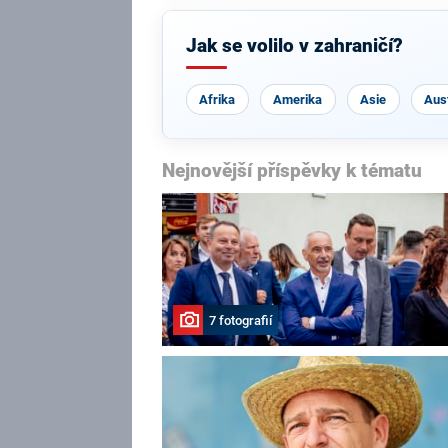
Jak se volilo v zahraničí?
Afrika
Amerika
Asie
Aust
Nejnovější příspěvky k tématu
7 fotografií