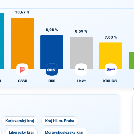
%
13,67 %
8,98 %
8,59 %
7,03 %
Úsvit
1
ČSSD
ODS
Úsvit
KDU-ČSL
Karlovarský kraj
Kraj Hl. m. Praha
Liberecký kraj
Moravskoslezský kraj