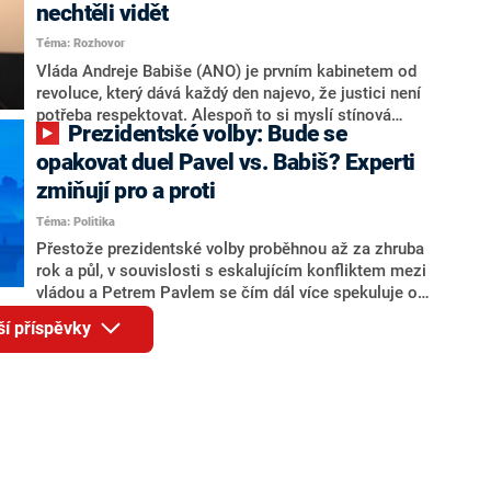
Andreje Babiše a ministra průmyslu Karla Havlíčka.
nechtěli vidět
Oblíbeným tipem samotných sázkařů je poslanec za
Téma: Rozhovor
Motoristy Filip Turek. Politolog Jan Kubáček nicméně
o případné kandidatuře kohokoliv ze zmíněné trojice
Vláda Andreje Babiše (ANO) je prvním kabinetem od
značně pochybuje. Podle něj současná koalice dosud
revoluce, který dává každý den najevo, že justici není
nemá osobu, která by Pavlovi mohla konkurovat.
potřeba respektovat. Alespoň to si myslí stínová
Prezidentské volby: Bude se
ministryně spravedlnosti ODS Eva Decroix. V
rozhovoru pro CNN Prima NEWS si nebrala servítky
opakovat duel Pavel vs. Babiš? Experti
ohledně politického výkonu svého nástupce Jeronýma
zmiňují pro a proti
Tejce (za ANO) či vládní zmocněnkyně pro lidská
Téma: Politika
práva Taťány Malé (ANO). Označením „svoloč“ na
adresu vlády prý byla ještě hodná. Decroix se také
Přestože prezidentské volby proběhnou až za zhruba
vrátila k volební porážce koalice Spolu či promluvila o
rok a půl, v souvislosti s eskalujícím konfliktem mezi
hnutí Naše Česko Martina Kuby.
vládou a Petrem Pavlem se čím dál více spekuluje o
tom, koho by do bitvy o Hrad mohla vyslat současná
ší příspěvky
koalice. Někteří političtí komentátoři znovu vytahují
jméno premiéra Andreje Babiše (ANO). Jak moc je
pravděpodobné, že se v prezidentských volbách 2028
bude znovu opakovat souboj z roku 2023?