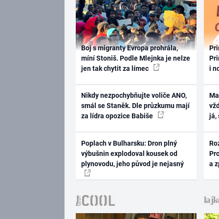
Boj s migranty Evropa prohrála,
Pri
míní Stoniš. Podle Mlejnka je nelze
Pri
jen tak chytit za límec
i n
Nikdy nezpochybňujte voliče ANO,
Ma
smál se Staněk. Dle průzkumu mají
vž
za lídra opozice Babiše
já,
Poplach v Bulharsku: Dron plný
Ro
výbušnin explodoval kousek od
Pr
plynovodu, jeho původ je nejasný
a 