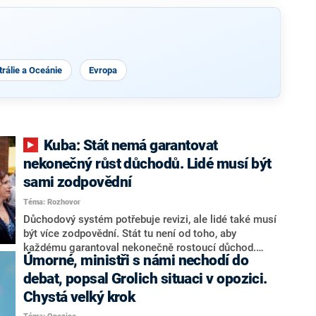
rálie a Oceánie
Evropa
Kuba: Stát nemá garantovat
nekonečný růst důchodů. Lidé musí být
sami zodpovědní
Téma: Rozhovor
Důchodový systém potřebuje revizi, ale lidé také musí
být více zodpovědní. Stát tu není od toho, aby
každému garantoval nekonečně rostoucí důchod.
Úmorné, ministři s námi nechodí do
Chybí tu nový systém a my ho představíme,řekl
hejtman Jihočeského kraje a předseda hnutí Naše
debat, popsal Grolich situaci v opozici.
Česko Martin Kuba v rozhovoru pro CNN Prima NEWS.
Chystá velký krok
V čele státu pak podle něj nemůže být člověk, který by