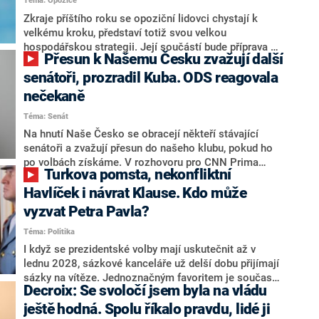
Téma: Opozice
střetem zájmů omezoval čerpání financí a rozvoj,
dodal. Řešení u Andreje Babiše ale hodnotit nechtěl.
Zkraje příštího roku se opoziční lidovci chystají k
velkému kroku, představí totiž svou velkou
hospodářskou strategii. Její součástí bude příprava na
Přesun k Našemu Česku zvažují další
stárnutí populace, řekl ve středu na setkání s novináři
nový předseda lidovců Jan Grolich. Ten zároveň v
senátoři, prozradil Kuba. ODS reagovala
senátních volbách kandiduje ve Vyškově. Popsal i
nečekaně
aktivitu opozice, o níž vládní strany nebo političtí
Téma: Senát
komentátoři mluví jako o slabé a v defenzivě. „Je to
úmorná práce upozorňovat na chyby vlády. Ministři s
Na hnutí Naše Česko se obracejí někteří stávající
námi navíc nechodí do debat. Chceme ale ukazovat
senátoři a zvažují přesun do našeho klubu, pokud ho
svoje témata,“ odpověděl Grolich na dotaz CNN Prima
po volbách získáme. V rozhovoru pro CNN Prima
Turkova pomsta, nekonfliktní
NEWS.
NEWS to řekl zakladatel hnutí a jihočeský hejtman
Martin Kuba. Konkrétní nebyl, ale získat by takto mohl
Havlíček i návrat Klause. Kdo může
například senátora Zdeňka Hrabu, který je dnes
vyzvat Petra Pavla?
součástí klubu ODS a TOP 09. Hraba to na dotaz
Téma: Politika
redakce nevyloučil. Předseda klubu senátorů ODS
Zdeněk Nytra redakci řekl, že počítá s odchodem
I když se prezidentské volby mají uskutečnit až v
některých senátorů z klubu a že Naše Česko není
lednu 2028, sázkové kanceláře už delší dobu přijímají
nepřítel, ale soupeř.
sázky na vítěze. Jednoznačným favoritem je současná
Decroix: Se svoločí jsem byla na vládu
hlava státu Petr Pavel. Daleko za ním pak bookmakeři
zmiňují dva výrazné politiky ANO, tedy premiéra
ještě hodná. Spolu říkalo pravdu, lidé ji