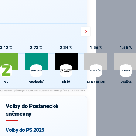
3,12 %
2,73 %
2,34 %
1,56 %
1,56 %
Svobodní
HLVZHŮRU
Změna
SZ
Svobodní
Piráti
HLVZHŮRU
Změna
Volby do Poslanecké
sněmovny
Volby do PS 2025