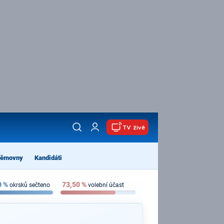
TV živě
němovny
Kandidáti
0
%
73,50
%
okrsků sečteno
volební účast