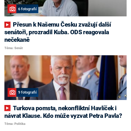
6 fotografií
Přesun k Našemu Česku zvažují další
senátoři, prozradil Kuba. ODS reagovala
nečekaně
Téma: Senát
9 fotografií
Turkova pomsta, nekonfliktní Havlíček i
návrat Klause. Kdo může vyzvat Petra Pavla?
Téma: Politika