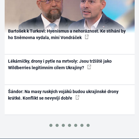
Bartošek k Turkovi: Hyenismus a nehoráznost. Ke stíhání by
ho Sněmovna vydala, míní Vondráček
Lékárničky, drony i pytle na mrtvoly: Jsou tržiště jako
Wildberries legitimním cílem Ukrajiny?
Šándor: Na masy ruských vojáků budou ukrajinské drony
krátké. Konflikt se nevyvíjí dobře