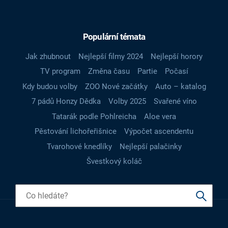
Populární témata
Jak zhubnout
Nejlepší filmy 2024
Nejlepší horory
TV program
Změna času
Partie
Počasí
Kdy budou volby
ZOO Nové začátky
Auto – katalog
7 pádů Honzy Dědka
Volby 2025
Svařené víno
Tatarák podle Pohlreicha
Aloe vera
Pěstování lichořeřišnice
Výpočet ascendentu
Tvarohové knedlíky
Nejlepší palačinky
Švestkový koláč