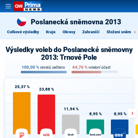
Poslanecká sněmovna 2013
Celkové výsledky
Kraje
Okresy
Zahraničí
Složení sněmovn
Výsledky voleb do Poslanecké sněmovny
2013: Trnové Pole
100,00
%
64,76
%
okrsků sečteno
volební účast
25,37 %
23,88 %
11,94 %
8,95 %
8,95 %
Úsvit
Svobodní