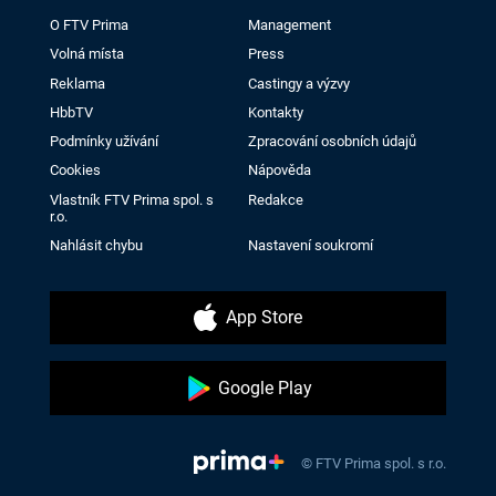
O FTV Prima
Management
Volná místa
Press
Reklama
Castingy a výzvy
HbbTV
Kontakty
Podmínky užívání
Zpracování osobních údajů
Cookies
Nápověda
Vlastník FTV Prima spol. s
Redakce
r.o.
Nahlásit chybu
Nastavení soukromí
App Store
Google Play
© FTV Prima spol. s r.o.